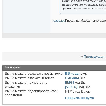
Не нашел подобной темы, созда
нашей стране? На сколько стр
дороги - приносят ли они поль
roads.jpg
Иногда до Марса легче доле
«
Предыдущая 
Ваши права
Вы
не можете
создавать новые темы
BB коды
Вкл.
Вы
не можете
отвечать в темах
Смайлы
Вкл.
Вы
не можете
прикреплять
[IMG]
код
Вкл.
вложения
[VIDEO]
код
Вкл.
Вы
не можете
редактировать свои
HTML код
Выкл.
сообщения
Правила форума