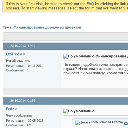
If this is your first visit, be sure to check out the
FAQ
by clicking the lin
proceed. To start viewing messages, select the forum that you want to visi
Тема:
Финансирование дорожных проектов
23.10.2013,
17:49
Ozercov
Финансирование 
Новый участник
Не нашел подобной темы, создам св
Регистрация
04.11.2011
стране? На сколько строительство д
Сообщений
6
приносят ли они пользу, кроме того 
26.10.2014,
01:56
Bsir
Член сообщества
Регистрация
30.05.2013
Сообщение от
Ozercov
Сообщений
171