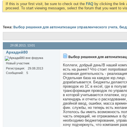
If this is your first visit, be sure to check out the
FAQ
by clicking the lin
proceed. To start viewing messages, select the forum that you want to visi
Тема:
Выбор решения для автоматизации управленческого учета, бюд
29.08.2013,
13:01
Аркадий80
Выбор решения для автоматизаци
Новый участник
Коллеги, добрый день!В нашей комп
Регистрация
29.08.2013
есть на рынке? Что стоит попробова
Сообщений
5
основная деятельность - реализация
Отдельная база на каждое юр.лицо.
дорабатывается. Бюджеты делаются 
проводок из 1С в excel, где в полу
трансформация проводок по управлен
в которой учитываются платежи, ос
календарь и отчеты о расходовании
двойной ввод, ошибки, масса времен
фин. службы, но теперь есть желани
Хотелось бы иметь возможность полу
часть операций, не отражаемых в бу
необходимо бюджетирование, управ
хочу подчеркнуть, что компания ра