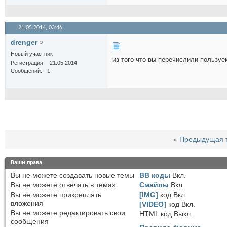
21.05.2014,
03:46
drenger
Новый участник
из того что вы перечислили пользу
Регистрация
21.05.2014
Сообщений
1
«
Предыдущая 
Ваши права
Вы
не можете
создавать новые темы
BB коды
Вкл.
Вы
не можете
отвечать в темах
Смайлы
Вкл.
Вы
не можете
прикреплять
[IMG]
код
Вкл.
вложения
[VIDEO]
код
Вкл.
Вы
не можете
редактировать свои
HTML код
Выкл.
сообщения