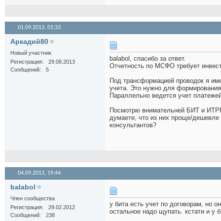
01.09.2013,
01:33
Аркадий80
Новый участник
balabol, спасибо за ответ.
Регистрация
29.08.2013
Отчетность по МСФО требует инвесто
Сообщений
5
Под трансформацией проводок я име
учета. Это нужно для формирования
Параллельно ведется учет платежей 
Посмотрю внимательней БИТ и ИТРП
думаете, что из них проще/дешевле
консультантов?
04.09.2013,
19:44
balabol
Член сообщества
у бита есть учет по договорам, но о
Регистрация
29.02.2012
остальное надо щупать. кстати и у 
Сообщений
238