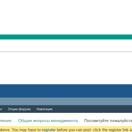
во
Опции форума
Навигация
вления
Общие вопросы менеджмента
Посоветуйте пожалуйста
k above. You may have to
register
before you can post: click the register link