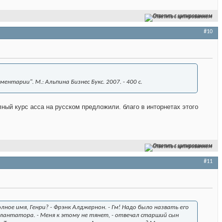
Ответить с цитированием
#10
тарии". М.: Альпина Бизнес Букс. 2007. - 400 с.
ный курс acca на русском предложили. благо в инторнетах этого
Ответить с цитированием
#11
олное имя, Генри? - Фрэнк Алджернон. - Гм! Надо было назвать его
ю плантатора. - Меня к этому не тянет, - отвечал старший сын