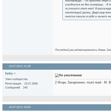
Каупервуда. - По крайней мере 
улыбнулся не без хитрецы. - Я 
ж,плохого тут нет! И рассужда
настоящий делец. Дядя еще вни
многое таили в себе и ничего н
Последний раз редактировалось Игорь Зах
24.07.2013,
01:28
folio
Член сообщества
2 Игорь Захарченко: must read - М. 
Регистрация
10.07.2009
Сообщений
240
24.07.2013,
02:00