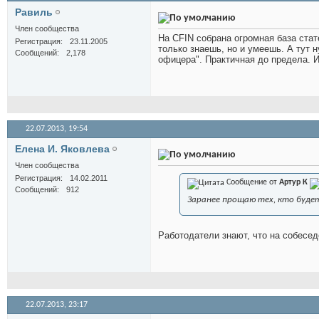
Равиль
Член сообщества
На CFIN собрана огромная база стат
Регистрация
23.11.2005
только знаешь, но и умеешь. А тут 
Сообщений
2,178
офицера". Практичная до предела.
22.07.2013,
19:54
Елена И. Яковлева
Член сообщества
Регистрация
14.02.2011
Сообщение от
Артур К
Сообщений
912
Заранее прощаю тех, кто будет
Работодатели знают, что на собесед
22.07.2013,
23:17