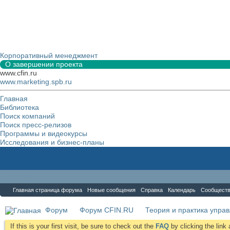
Корпоративный менеджмент
О завершении проекта
www.cfin.ru
www.marketing.spb.ru
Главная
Библиотека
Поиск компаний
Поиск пресс-релизов
Программы и видеокурсы
Исследования и бизнес-планы
Форум
Главная страница форума
Новые сообщения
Справка
Календарь
Сообщест
Форум
Форум CFIN.RU
Теория и практика упра
If this is your first visit, be sure to check out the
FAQ
by clicking the lin