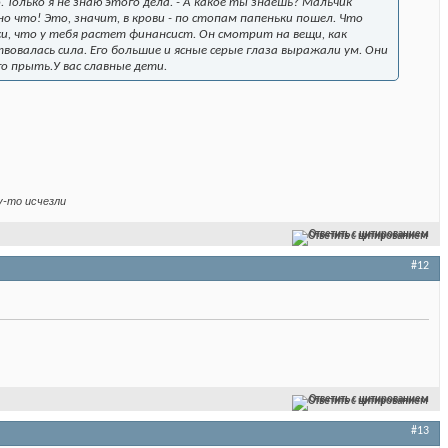
 Только я не знаю этого дела. - А какое ты знаешь? Мальчик
оно что! Это, значит, в крови - по стопам папеньки пошел. Что
си, что у тебя растет финансист. Он смотрит на вещи, как
овалась сила. Его большие и ясные серые глаза выражали ум. Они
го прыть.У вас славные дети.
у-то исчезли
Ответить с цитированием
#12
Ответить с цитированием
#13