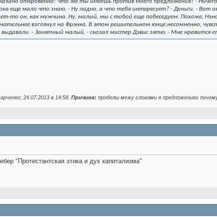
сказано откровенно! Что же ты имеешь против моего предложения? - Ничего.
пока еще мало что знаю. - Ну ладно, а что тебя интересует? - Деньги. - Вот 
ет-то он, как мужчина. Ну, малый, мы с тобой еще побеседуем. Похоже, Нэн
мательнее взглянул на Фрэнка. В этом решительном юнце,несомненно, чувств
е выдавали. - Занятный малый, - сказал мистер Дэвис зятю. - Мне нравится е
арченко; 24.07.2013 в
14:58
.
Причина:
пробелы межу словами в предложениях почем
Вебер "Протестантская этика и дух капитализма"