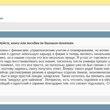
ям
уйста, книгу или пособие по базовым понятиям
зана с финансами, управленческим учетом и планированием, но волею 
нем я сделал небольшую карьеру в фирме и теперь являюсь начальнико
мко, но в нашем случае это все несколько проще. Я устал от торговли 
то надо восстанавливать все знания, поскольку после универа прошел у
понимал, что это все просто, но поскольку давно уже не был связан с 
, поэтому надеюсь смогу получить ответ. Вопрос такого рода! Какие кни
сейчас рассматриваю резюме в кредитных отделах банков, экономические
 был в виде простой лекции, шпаргалки. Также хотелось бы обновить зна
ипа "виндоус для чайников". Интересно, есть что-нить подобное и в о
общий и идиотский и заранее благодарен тем, кто сможет подсказать. С