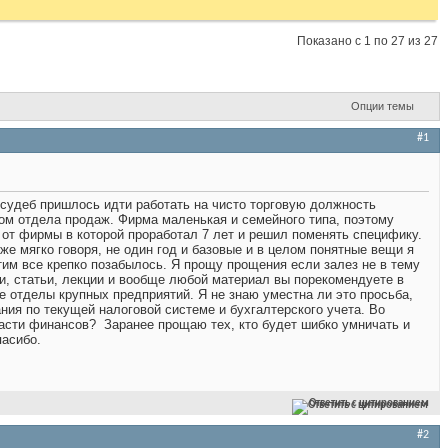
Показано с 1 по 27 из 27
Опции темы
#1
судеб пришлось идти работать на чисто торговую должность
м отдела продаж. Фирма маленькая и семейного типа, поэтому
и от фирмы в которой проработал 7 лет и решил поменять специфику.
же мягко говоря, не один год и базовые и в целом понятные вещи я
этим все крепко позабылось. Я прощу прощения если залез не в тему
ги, статьи, лекции и вообще любой материал вы порекомендуете в
 отделы крупных предприятий. Я не знаю уместна ли это просьба,
ния по текущей налоговой системе и бухгалтерского учета. Во
бласти финансов?
Заранее прощаю тех, кто будет шибко умничать и
пасибо.
Ответить с цитированием
#2