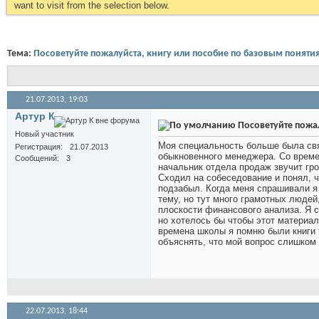
want to visit from the selection below.
Тема:
Посоветуйте пожалуйста, книгу или пособие по базовым поняти
21.07.2013,
19:03
Артур К
Посоветуйте пожал
Новый участник
Моя специальность больше была свя
Регистрация
21.07.2013
обыкновенного менеджера. Со време
Сообщений
3
начальник отдела продаж звучит гро
Сходил на собеседование и понял, ч
подзабыл. Когда меня спрашивали я 
тему, но тут много грамотных людей
плоскости финансового анализа. Я 
но хотелось бы чтобы этот материал
времена школы я помню были книги т
объяснять, что мой вопрос слишком 
22.07.2013,
18:44