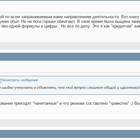
ей по всем запрашиваемым вами направлениям деятельности. Вот книгу ти
нужен опыт. Но не боги горшки обжигают. В свое время была выщена заме
 И без одной формулы и цифры
. Но все по делу. Это я как "кредитчик" в
 шибко умничать и объяснять, что мой вопрос слишком общий и идиотский 
ование приходят "начитанные" и что резюме составлено "грамотно" ;) Вы