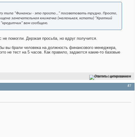
у типа "Финансы - это просто..." посоветовать трудно. Просто,
 выщена замечательная книжечка (маленькая, кстати) "Краткий
ак "кредитчик" вам сообщаю.
кс не помогли. Дерзкая просьба, но вдруг получится.
ли бы вы брали человека на должность финансового менеджера,
то не тест на 5 часов. Как правило, задаются какие-то базовые
Ответить с цитированием
#7