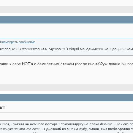
ятлов, М.В. Плотников, И.А. Мутовин "Общий менеджмент: концепции и коммен
зяли к себе НОП'а с семилетним стажем (после инс-та)?уж лучше бы пол
ИСТ
тся, - сказал он немного погодя и положилруку на плечо Фрэнка. - Как его п
мальчугане что-то есть... Приезжай ко мне на Кубу, сынок, я из тебя сдела