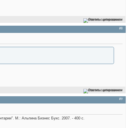
Ответить с цитированием
#8
Ответить с цитированием
#9
арии". М.: Альпина Бизнес Букс. 2007. - 400 с.