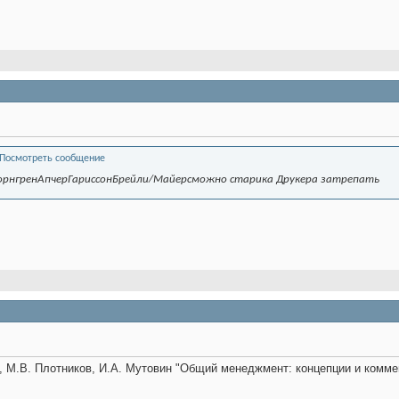
ХорнгренАпчерГариссонБрейли/Майерсможно старика Друкера затрепать
в, М.В. Плотников, И.А. Мутовин "Общий менеджмент: концепции и коммент