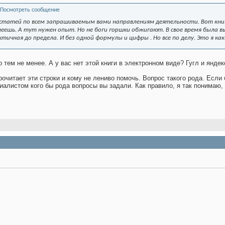
 статей по всем запрашиваемым вами направлениям деятельности. Вот книг
умеешь. А тут нужен опыт. Но не боги горшки обжигают. В свое время была
ктичная до предела. И без одной формулы и цифры
. Но все по делу. Это я к
о тем не менее. А у вас нет этой книги в электронном виде? Гугл и янде
прочитает эти строки и кому не лениво помочь. Вопрос такого рода. Ес
иалистом кого бы рода вопросы вы задали. Как правило, я так понимаю, э