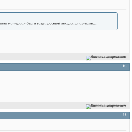
тот материал был в виде простой лекции, шпаргалки....
Ответить с цитированием
#5
Ответить с цитированием
#6