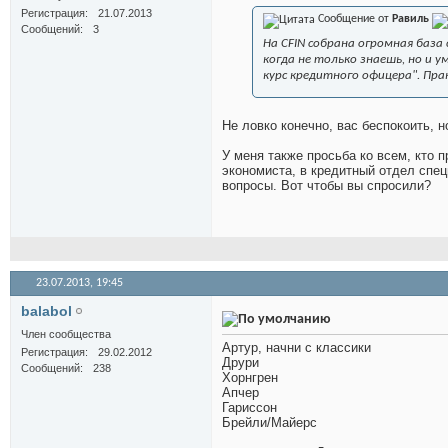
Регистрация
21.07.2013
Сообщение от
Равиль
Сообщений
3
На CFIN собрана огромная база
когда не только знаешь, но и 
курс кредитного офицера". Пра
Не ловко конечно, вас беспокоить, н
У меня также просьба ко всем, кто 
экономиста, в кредитный отдел спец
вопросы. Вот чтобы вы спросили?
23.07.2013,
19:45
balabol
Член сообщества
Артур, начни с классики
Регистрация
29.02.2012
Друри
Сообщений
238
Хорнгрен
Апчер
Гариссон
Брейли/Майерс