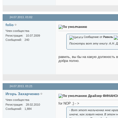
24.07.2013,
01:02
folio
Член сообщества
Регистрация
10.07.2009
Сообщение от
Равиль
Сообщений
240
Посмотри вот эту книгу: А.Н. Д
равиль, вы бы на какую должность в
добра полно.
24.07.2013,
01:21
Игорь Захарченко
Драйзер ФИНАНС
Член сообщества
for NOP ;) - >
Регистрация
28.02.2010
Сообщений
1,884
- Вот этот мальчонка мне нрави
иначе, как зовут меня. В этом 