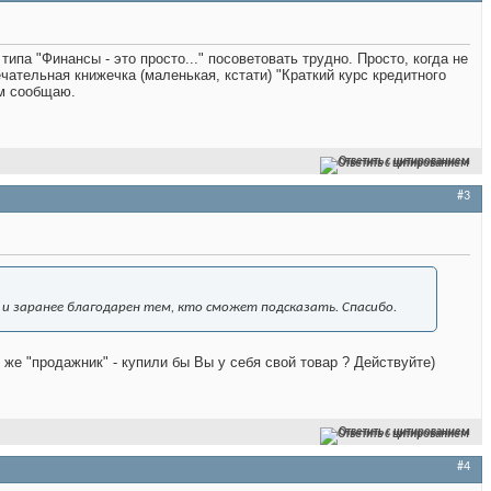
па "Финансы - это просто..." посоветовать трудно. Просто, когда не
чательная книжечка (маленькая, кстати) "Краткий курс кредитного
ам сообщаю.
Ответить с цитированием
#3
и заранее благодарен тем, кто сможет подсказать. Спасибо.
 же "продажник" - купили бы Вы у себя свой товар ? Действуйте)
Ответить с цитированием
#4