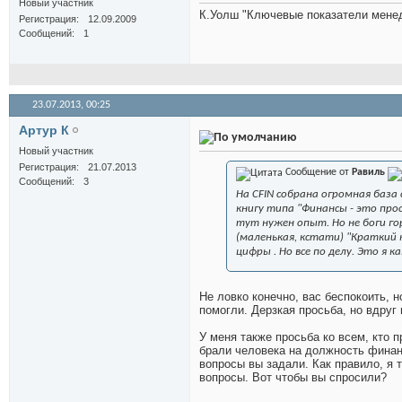
Новый участник
К.Уолш "Ключевые показатели мене
Регистрация
12.09.2009
Сообщений
1
23.07.2013,
00:25
Артур К
Новый участник
Регистрация
21.07.2013
Сообщение от
Равиль
Сообщений
3
На CFIN собрана огромная баз
книгу типа "Финансы - это прос
тут нужен опыт. Но не боги г
(маленькая, кстати) "Краткий 
цифры
. Но все по делу. Это я 
Не ловко конечно, вас беспокоить, н
помогли. Дерзкая просьба, но вдруг
У меня также просьба ко всем, кто п
брали человека на должность финан
вопросы вы задали. Как правило, я т
вопросы. Вот чтобы вы спросили?