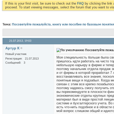
If this is your first visit, be sure to check out the
FAQ
by clicking the lin
proceed. To start viewing messages, select the forum that you want to visi
Тема:
Посоветуйте пожалуйста, книгу или пособие по базовым поняти
21.07.2013,
19:03
Артур К
Посоветуйте пожал
Новый участник
Моя специальность больше была свя
Регистрация
21.07.2013
пришлось идти работать на чисто т
Сообщений
3
небольшую карьеру в фирме и тепер
поэтому начальник отдела продаж зв
и от фирмы в которой проработал 7 
восстанавливать все знания, поскол
понятные вещи я подзабыл. Когда ме
связан с этим все крепко позабылос
поэтому надеюсь смогу получить отв
вы порекомендуете в плоскости фин
экономические отделы крупных предп
материал был в виде простой лекции
системе и бухгалтерского учета. Во
есть что-нить подобное и в области
мой вопрос слишком общий и идиотск