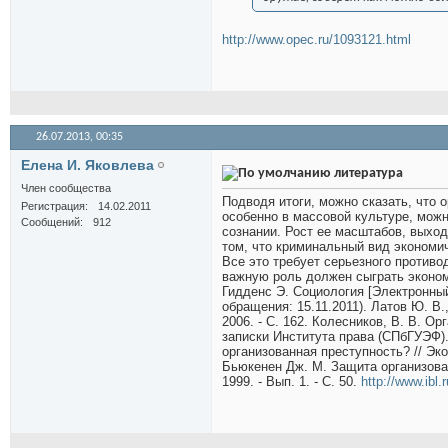
http://www.opec.ru/1093121.html
26.07.2013,
00:35
Елена И. Яковлева
литература
Член сообщества
Подводя итоги, можно сказать, что 
Регистрация
14.02.2011
особенно в массовой культуре, мож
Сообщений
912
сознании. Рост ее масштабов, выход
том, что криминальный вид экономи
Все это требует серьезного против
важную роль должен сыграть эконом
Гидденс Э. Социология [Электронный
обращения: 15.11.2011). Латов Ю. В.
2006. - С. 162. Колесников, В. В. 
записки Института права (СПбГУЭФ). 
организованная преступность? // Экон
Бьюкенен Дж. М. Защита организован
1999. - Вып. 1. - С. 50.
http://www.ibl.