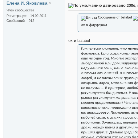
Елена И. Яковлева
датировано 2006, к
Член сообщества
Регистрация
14.02.2011
Сообщение от
balabol
Сообщений
912
ох и флудерша
ох и balabol
Гимпельсон считает, что ныне
факторов. Если сохранится эко
еще не один год. Многие экспе
либеральной или доминирующей
надуманная вещь, наша эконом
система отношений. В системе
людей, а не члены этих группир
открыть ларек, магазин или фа
не получишь. В принципе, любой
регулируется бандитами. У наш
рынок регулируют мафиозные г
может продолжаться? Что знач
автоматически приводит к выр
то втридорого. Постоянно всп
рабочей силы, к станку просто
работать. Во-вторых, передел 
драки между теми и другими м
пришли другие. Дальше среди б
оружие, соберет как можно бол