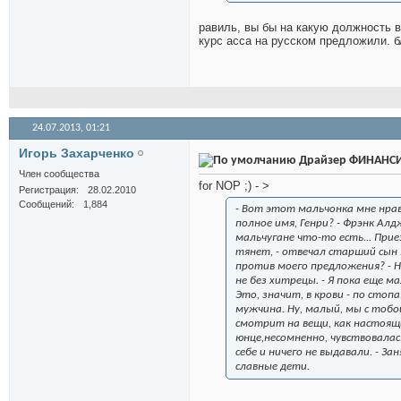
равиль, вы бы на какую должность 
курс acca на русском предложили. б
24.07.2013,
01:21
Игорь Захарченко
Драйзер ФИНАНС
Член сообщества
for NOP ;) - >
Регистрация
28.02.2010
Сообщений
1,884
- Вот этот мальчонка мне нрави
полное имя, Генри? - Фрэнк Алд
мальчугане что-то есть... Прие
тянет, - отвечал старший сын 
против моего предложения? - Ни
не без хитрецы. - Я пока еще ма
Это, значит, в крови - по сто
мужчина. Ну, малый, мы с тобо
смотрит на вещи, как настоящ
юнце,несомненно, чувствовалас
себе и ничего не выдавали. - З
славные дети.