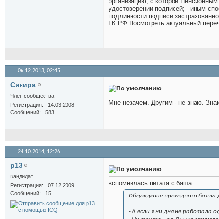
организацию, с которой Пенсионны
удостоверении подписей;– иным спос
подлинности подписи застрахованног
ГК РФ.Посмотреть актуальный пере
06.12.2013,
02:45
Сикира
Член сообщества
Мне незачем. Другим - не знаю. Знаю
Регистрация
14.03.2008
Сообщений
583
24.10.2014,
12:26
p13
Кандидат
вспомнилась цитата с баша
Регистрация
07.12.2009
Сообщений
15
Обсуждение проходного балла д
- А если я ни дня не работала 