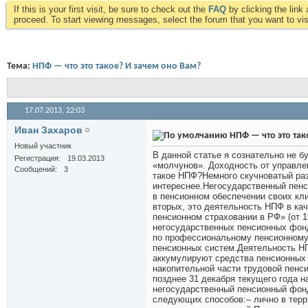
If this is your first visit, be sure to check out the
FAQ
by clicking the lin
proceed. To start viewing messages, select the forum that you want to visi
Тема:
НПФ — что это такое? И зачем оно Вам?
17.07.2013,
22:03
Иван Захаров
НПФ — что это так
Новый участник
В данной статье я сознательно не 
Регистрация
19.03.2013
«молчунов». Доходность от управле
Сообщений
3
такое НПФ?Немного скучноватый раз
интереснее.Негосударственный пенс
в пенсионном обеспечении своих кл
вторых, это деятельность НПФ в ка
пенсионном страховании в РФ» (от 1
негосударственных пенсионных фон
по профессиональному пенсионному 
пенсионных систем.Деятельность НП
аккумулируют средства пенсионных 
накопительной части трудовой пенс
позднее 31 декабря текущего года 
негосударственный пенсионный фон
следующих способов:– лично в терр