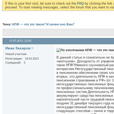
If this is your first visit, be sure to check out the
FAQ
by clicking the lin
proceed. To start viewing messages, select the forum that you want to visi
Тема:
НПФ — что это такое? И зачем оно Вам?
17.07.2013,
22:03
Иван Захаров
НПФ — что это так
Новый участник
В данной статье я сознательно не 
Регистрация
19.03.2013
«молчунов». Доходность от управле
Сообщений
3
такое НПФ?Немного скучноватый раз
интереснее.Негосударственный пенс
в пенсионном обеспечении своих кл
вторых, это деятельность НПФ в ка
пенсионном страховании в РФ» (от 1
негосударственных пенсионных фон
по профессиональному пенсионному 
пенсионных систем.Деятельность НП
аккумулируют средства пенсионных 
накопительной части трудовой пенс
позднее 31 декабря текущего года 
негосударственный пенсионный фон
следующих способов:– лично в терр