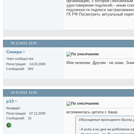
организацию, с которой Пенсионны
удостоверении подписей;– иным спос
подлинности подписи застрахованног
ГК РФ.Посмотреть актуальный пере
06.12.2013,
02:45
Сикира
Член сообщества
Мне незачем. Другим - не знаю. Знаю
Регистрация
14.03.2008
Сообщений
583
24.10.2014,
12:26
p13
Кандидат
вспомнилась цитата с баша
Регистрация
07.12.2009
Сообщений
15
Обсуждение проходного балла д
- А если я ни дня не работала 