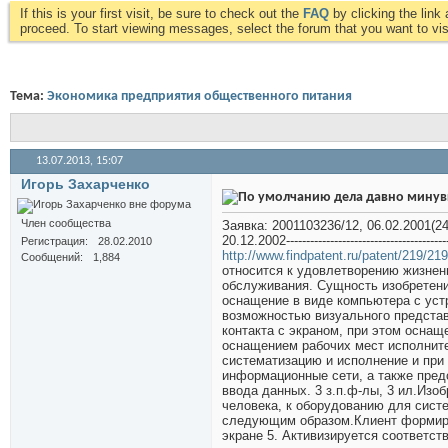
If this is your first visit, be sure to check out the
FAQ
by clicking the lin
proceed. To start viewing messages, select the forum that you want to visi
Тема:
Экономика предприятия общественного питания
13.07.2013,
15:07
Игорь Захарченко
дела давно минув
Член сообщества
Заявка: 2001103236/12, 06.02.2001(2
20.12.2002--------------------------------------------
Регистрация
28.02.2010
http://www.findpatent.ru/patent/219/21
Сообщений
1,884
относится к удовлетворению жизнен
обслуживания. Сущность изобретени
оснащение в виде компьютера с ус
возможностью визуального представ
контакта с экраном, при этом осна
оснащением рабочих мест исполните
систематизацию и исполнение и при
информационные сети, а также пред
ввода данных. 3 з.п.ф-лы, 3 ил.Изо
человека, к оборудованию для сист
следующим образом.Клиент формируе
экране 5. Активизируется соответс