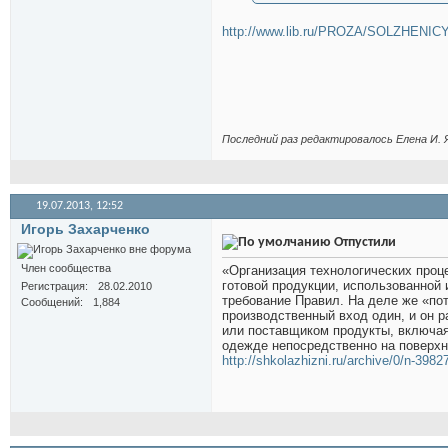
http://www.lib.ru/PROZA/SOLZHENICY
Последний раз редактировалось Елена И. Я
19.07.2013,
12:52
Игорь Захарченко
Отпустили
Член сообщества
«Организация технологических проц
готовой продукции, использованной 
Регистрация
28.02.2010
требование Правил. На деле же «пот
Сообщений
1,884
производственный вход один, и он р
или поставщиком продукты, включа
одежде непосредственно на поверхно
http://shkolazhizni.ru/archive/0/n-3982