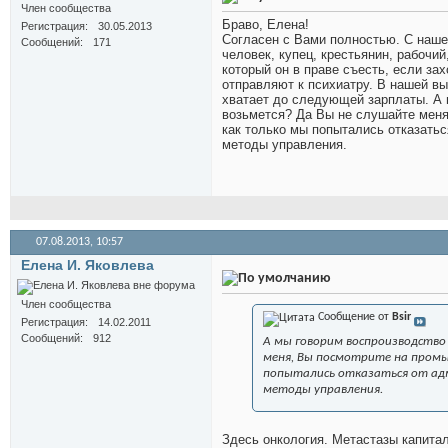
Член сообщества
Браво, Елена!
Регистрация
30.05.2013
Согласен с Вами полностью. С нашей
Сообщений
171
человек, купец, крестьянин, рабочи
который он в праве съесть, если зах
отправляют к психиатру. В нашей вы
хватает до следующей зарплаты. А 
возьмется? Да Вы не слушайте меня
как только мы попытались отказать
методы управления.
07.08.2013,
10:57
Елена И. Яковлева
Член сообщества
Сообщение от
Bsir
Регистрация
14.02.2011
Сообщений
912
А мы говорим воспроизводство
меня, Вы посмотрите на промы
попытались отказаться от ад
методы управления.
Здесь онкология. Метастазы капитал