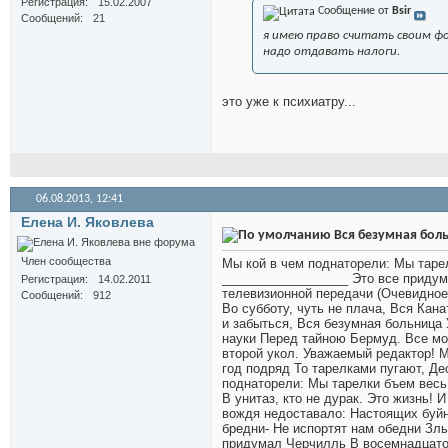
Регистрация
15.02.2007
Сообщение от
Bsir
Сообщений
21
я имею право считать своим фо
надо отдавать налоги.
это уже к психиатру...
06.08.2013,
12:41
Елена И. Яковлева
Вся безумная боль
Член сообщества
Мы кой в чем поднаторели: Мы тарел
__________________ Это все приду
Регистрация
14.02.2011
телевизионной передачи (Очевидное
Сообщений
912
Во субботу, чуть не плача, Вся Кан
и забыться, Вся безумная больница 
науки Перед тайною Бермуд. Все мо
второй укол. Уважаемый редактор! М
год подряд То тарелками пугают, Дес
поднаторели: Мы тарелки бъем весь 
В унитаз, кто не дурак. Это жизнь! 
вождя недоставало: Настоящих буйны
бредни- Не испортят нам обедни Злы
придумал Черчилль В восемнадцато