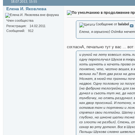
18.07.2013,
15:55
Елена И. Яковлева
в продолжение пр
Член сообщества
Сообщение от
balabol
Регистрация
14.02.2011
Сообщений
912
Елена, я серьезно) Osimka мечет
согласнА, печально тут у вас ... во
и рукой на лету взвесил: есть
одну переполучал Шухов в тюрьм
хоть шуметь и качать права он,
понятно, что, честно вешая, в 
велика ли? Вот два раза на де
Может, в моей-то граммы почти
надвое. Одну половину за пазу
(на фабрике телогрейки для зэ
думал и съесть тут же, да насп
тумбочку, но опять раздумал: 
как двор проезжий. И потому, н
оставив там и портянки и ложку
спрятал свои полпайки. Шапку 
глубоко, на шмоне шапки тоже 
со злости не разбил). Стежь, с
сахар во рту дотаял. Все в Шух
Пальцы Шухова славно шевелилис