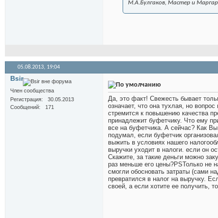
М.А.Булгаков, Мастер и Марга
05.08.2013,
19:04
Bsir
Член сообщества
Да, это факт! Свежесть бывает тольк
Регистрация
30.05.2013
означает, что она тухлая, но вопро
Сообщений
171
стремится к повышению качества пр
принадлежит буфетчику. Что ему прив
все на буфетчика. А сейчас? Как Вы
подумал, если буфетчик организова
выжить в условиях нашего налогоо
выручки уходит в налоги. если он о
Скажите, за такие деньги можно зак
раз меньше его цены?PSТолько не на
смогли обосновать затраты (сами на
превратился в налог на выручку. Ес
своей, а если хотите ее получить, т