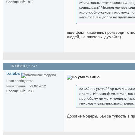
Сообщений
912
Метастазы появляются на поз
социализм? Может теперь соци
налогообложение у нас по-сут
капитализм долго не протянет
еще факт. кишечник производит ств
людей, не опухоль. думайте)
07.08.2013,
19:47
balabol
Член сообщества
Регистрация
29.02.2012
Какой Вы умный! Прямо снимаю
Сообщений
238
платы. Но если фирма моя, то 
по любому не могу потому, что
механизм формирования цены.
Дорогие модеры, бан за тупость в п