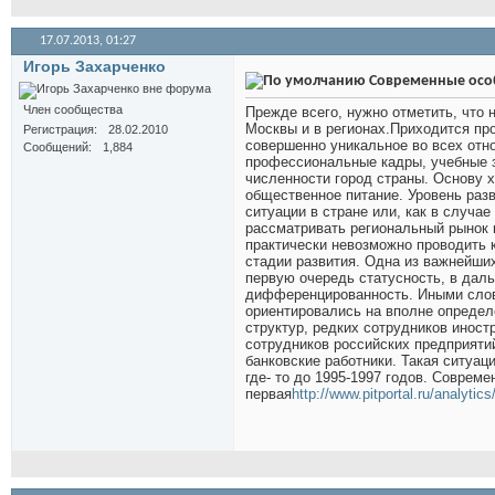
17.07.2013,
01:27
Игорь Захарченко
Современные особе
Член сообщества
Прежде всего, нужно отметить, что
Москвы и в регионах.Приходится пр
Регистрация
28.02.2010
совершенно уникальное во всех отн
Сообщений
1,884
профессиональные кадры, учебные з
численности город страны. Основу х
общественное питание. Уровень раз
ситуации в стране или, как в случае
рассматривать региональный рынок в
практически невозможно проводить 
стадии развития. Одна из важнейших
первую очередь статусность, в дал
дифференцированность. Иными слова
ориентировались на вполне определ
структур, редких сотрудников инос
сотрудников российских предприяти
банковские работники. Такая ситуац
где- то до 1995-1997 годов. Соврем
первая
http://www.pitportal.ru/analytic