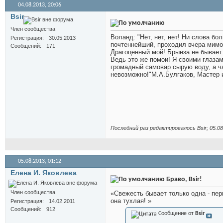
04.08.2013,
20:06
Bsir
Член сообщества
Воланд: "Нет, нет, нет! Ни слова бо
Регистрация
30.05.2013
почтеннейший, проходил вчера мимо 
Сообщений
171
Драгоценный мой! Брынза не бывает з
Ведь это же помои! Я своими глазам
громадный самовар сырую воду, а ч
невозможно!"М.А.Булгаков, Мастер 
Последний раз редактировалось Bsir; 05.0
05.08.2013,
01:12
Елена И. Яковлева
Браво, Bsir!
Член сообщества
«Свежесть бывает только одна - перв
она тухлая! »
Регистрация
14.02.2011
Сообщений
912
Сообщение от
Bsir