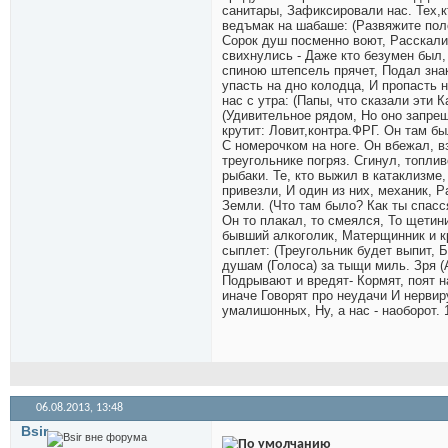
санитары, Зафиксировали нас. Тех,к
ведъмак на шабаше: (Развяжите пол
Сорок душ посменно воют, Расскалил
свихнулись - Даже кто безумен был,
спиною штепсель прячет, Подал знак
упасть на дно колодца, И пропасть 
нас с утра: (Папы, что сказали эти
(Удивительное рядом, Но оно запреше
крутит: Ловит,контра.ФРГ. Он там 
С номерочком на ноге. Он вбежал, 
треугольнике погряз. Сгинул, топли
рыбаки. Те, кто выжил в катаклизме
привезли, И один из них, механик, 
Земли. (Что там было? Как ты спасс
Он то плакал, то смеялся, То щети
бывший алкоголик, Матерщинник и кр
сыплет: (Треугольник будет выпит, 
душам (Голоса) за тыщи миль. Зря (
Подрывают и вредят- Кормят, поят н
иначе Говорят про неудачи И нервир
умалишонных, Ну, а нас - наоборот. 
06.08.2013,
13:48
Bsir