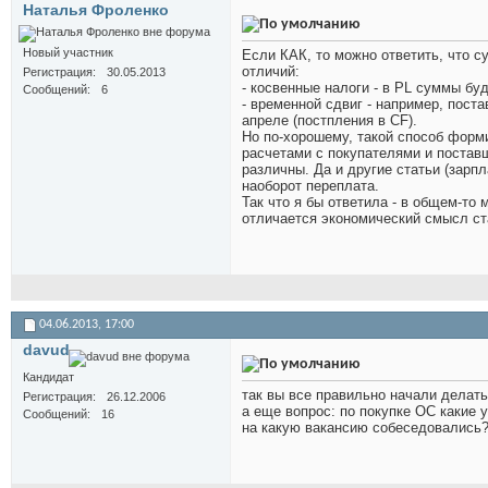
Наталья Фроленко
Новый участник
Если КАК, то можно ответить, что 
отличий:
Регистрация
30.05.2013
- косвенные налоги - в PL суммы бу
Сообщений
6
- временной сдвиг - например, поста
апреле (постпления в CF).
Но по-хорошему, такой способ форм
расчетами с покупателями и поставщ
различны. Да и другие статьи (зарп
наоборот переплата.
Так что я бы ответила - в общем-то 
отличается экономический смысл ст
04.06.2013,
17:00
davud
Кандидат
так вы все правильно начали делать
Регистрация
26.12.2006
а еще вопрос: по покупке ОС какие 
Сообщений
16
на какую вакансию собеседовались