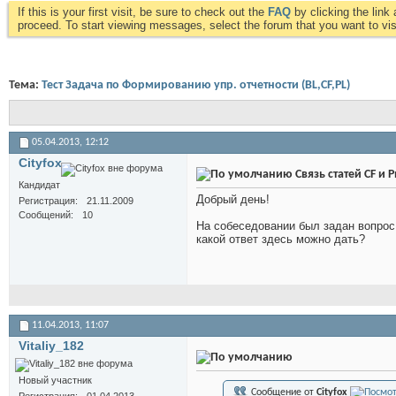
If this is your first visit, be sure to check out the
FAQ
by clicking the lin
proceed. To start viewing messages, select the forum that you want to visi
Тема:
Тест Задача по Формированию упр. отчетности (BL,CF,PL)
05.04.2013,
12:12
Cityfox
Связь статей CF и P
Кандидат
Добрый день!
Регистрация
21.11.2009
Сообщений
10
На собеседовании был задан вопрос 
какой ответ здесь можно дать?
11.04.2013,
11:07
Vitaliy_182
Новый участник
Сообщение от
Cityfox