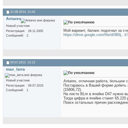
21.08.2014,
21:42
Antares
Новый участник
Мой вариант, баланс подогнал за сч
Регистрация
28.11.2005
https://drive.google.com/file/d/0B6j...i
Сообщений
2
09.07.2015,
15:13
max_larra
Новый участник
Antares, отличная работа, большое 
Постараюсь в Вашей форме добить з
Регистрация
09.07.2015
(15806,72).
Сообщений
1
На листе BLm в ячейке D47 нужно в
Тогда цифра в ячейке станет 65.220 
Поиск остальных причин расхожден