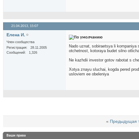
21.04.2013,
15:07
Елена И.
Член сообщества
Nado uznat, sobiraetsya li kompaniya st
Регистрация
28.11.2005
otchetnost, kotoraya budet silno otlich
Сообщений
1,326
Ne kazhdii investor gotov rabotat s ch
Xotya znayu sluchai, kogda pered prod
usloviem ee obeleniya
«
Предыдущая 
Ваши права