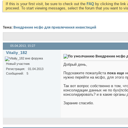
If this is your first visit, be sure to check out the
FAQ
by clicking the lin
proceed. To start viewing messages, select the forum that you want to visi
Тема:
Внедрение мсфо для привлечения инвестиций
05.04.2013,
15:27
Vitaliy_182
Внедрение мсфо д
Новый участник
Добрый день,
Регистрация
01.04.2013
Подскажите пожалуйста
пока еще
не
Сообщений
5
нужно перейти на мсфо, для этого пр
Так вот вопрос собственно в том, чт
консолидации данных не по бух(псбо)
консолидировать? и в какие органы д
Зарание спасибо.