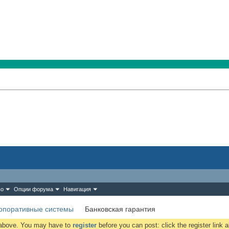
во
Опции форума
Навигация
рпоративные системы
Банковская гарантия
k above. You may have to
register
before you can post: click the register link