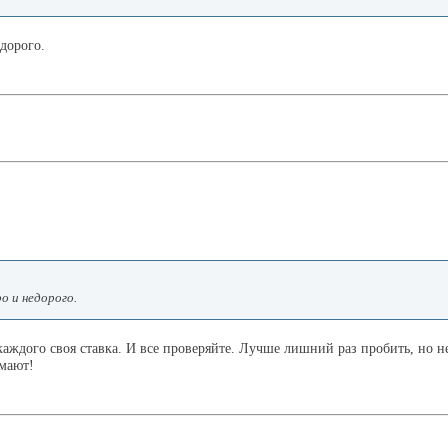
дорого.
о и недорого.
аждого своя ставка. И все проверяйте. Лучше лишний раз пробить, но не 
имают!