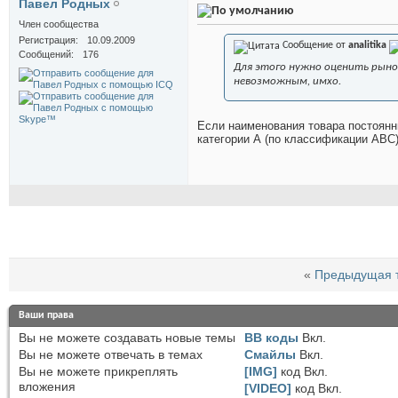
Павел Родных
Член сообщества
Регистрация
10.09.2009
Сообщение от
analitika
Сообщений
176
Для этого нужно оценить рыно
невозможным, имхо.
Если наименования товара постоянны
категории А (по классификации АВС)
«
Предыдущая 
Ваши права
Вы
не можете
создавать новые темы
BB коды
Вкл.
Вы
не можете
отвечать в темах
Смайлы
Вкл.
Вы
не можете
прикреплять
[IMG]
код
Вкл.
вложения
[VIDEO]
код
Вкл.