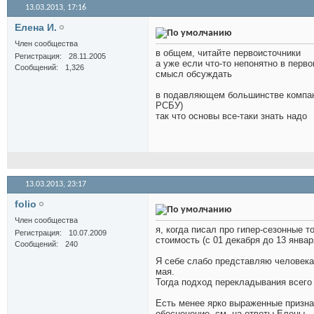
13.03.2013,
17:16
Елена И.
Член сообщества
в общем, читайте первоисточники
Регистрация
28.11.2005
а уже если что-то непонятно в перв
Сообщений
1,326
смысл обсуждать
в подавляющем большинстве компани
РСБУ)
так что основы все-таки знать надо
13.03.2013,
23:17
folio
Член сообщества
я, когда писал про гипер-сезонные 
Регистрация
10.07.2009
стоимость (с 01 декабря до 13 январ
Сообщений
240
Я себе слабо представляю человека 
мая.
Тогда подход перекладывания всего 
Есть менее ярко выраженные признак
обесценение. см. на ответы Елены.