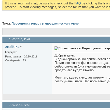
If this is your first visit, be sure to check out the
FAQ
by clicking the lin
proceed. To start viewing messages, select the forum that you want to visi
Тема:
Переоценка товара в управленческом учете
01.03.2013,
15:49
analitika
Переоценка товар
Кандидат
Добрый день.
Регистрация
20.10.2011
В одной организации применяется с
Сообщений
13
После окончания финансового года,
себестоимости (она уменьшается) те
продать его будет тяжело.
Меня это как-то смущает потому, чт
резко уменьшится. Это нормально д
01.03.2013,
22:58