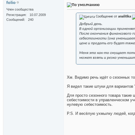
folio
Член сообщества
Регистрация
10.07.2009
Сообщение от
analitika
Сообщений
240
Добрый день.
В одной организации применяе
После окончания финансового 
себестоимости (она уменьшает
цене и продать его будет тяже
Меня это как-то смущает пото
может взять и резко уменьшит
Хм. Видимо речь идёт о сезонных т
Я видел такие штуки для вариантов "
Для просто сезонного товара такие 
себестоимости в управленческом учё
нулевую себестоимость.
P.S. И весёлую ухмылку людей, когд