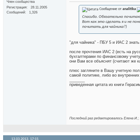
Член сообщества
Регистрация
28.11.2005
Сообщение от
analitika
Сообщений
1,326
Спасибо. Обязательно почитаю
Вот как это сделать я и не по
почитать для чайника?)
"для чайника" - ПБУ 5 и ИАС 2 знат
после прочтения ИАС 2 (есть на русс
бухгалтерами по финансовому учет
они Вам все объяснят (считают же ка
плюс загляните в Вашу учетную пол
самой политике, либо во внутренних
_______
приведенная цитата из книги Гераси
Последний раз редактировалось Елена И.; 
13.03.2013,
17:15