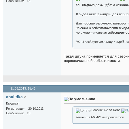
Сообщений
13
Хм. Видимо речь идёт о сезонн
Я видел такие штуки для вариа
Для просто сезонного товара т
именно о себестоимости в упра
но имеют нулевую себестоимос
P.S. И весёлую ухмылку людей, 
Такая штука применяется для сезонно
первоначальной себестоимости.
11.03.2013,
18:45
analitika
Кандидат
Регистрация
20.10.2011
Сообщение от
Genn
Сообщений
13
Такое и в МСФО встречается.