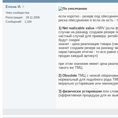
Елена И.
Член сообщества
если коротко - резерв под обесцене
Регистрация
28.11.2005
риска обесценения и если он есть -
Сообщений
1,326
1) Net realizable value
=NRV (если ф
случае на разницу создаем резерв 
частный случай для примера: ритейл
будут скидки
значит - цена реализации товара (т
значит создаем резерв на разницу м
нарастающим итогом - то все равно 
продан каждый артикул)
при этом значение имеет цена реал
такого же ТМЦ
2) Obsolete
ТМЦ с низкой оборачива
нормальный для подобного рода ТМЦ)
морально устаревшие или неконкур
3) физически устаревшие
или слом
(эффективная процедура для их выя