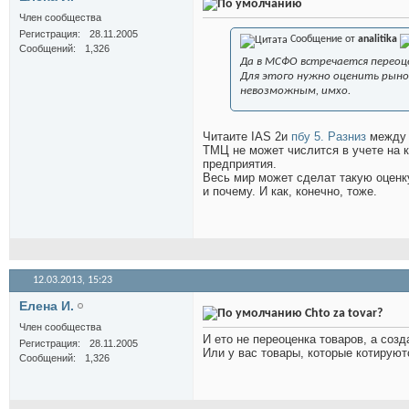
Член сообщества
Регистрация
28.11.2005
Сообщение от
analitika
Сообщений
1,326
Да в МСФО встречается переоце
Для этого нужно оценить рыно
невозможным, имхо.
Читаите IAS 2и
пбу 5. Разниз
между 
ТМЦ не может числится в учете на 
предприятия.
Весь мир может сделат такую оценку
и почему. И как, конечно, тоже.
12.03.2013,
15:23
Елена И.
Chto za tovar?
Член сообщества
И ето не переоценка товаров, а соз
Регистрация
28.11.2005
Или у вас товары, которые котируют
Сообщений
1,326