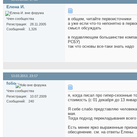
Елена И.
в общем, читайте первоисточники
Член сообщества
а уже если что-то непонятно в перв
Регистрация
28.11.2005
смысл обсуждать
Сообщений
1,326
в подавляющем большинстве компани
РСБУ)
так что основы все-таки знать надо
13.03.2013,
23:17
folio
Член сообщества
я, когда писал про гипер-сезонные 
Регистрация
10.07.2009
стоимость (с 01 декабря до 13 январ
Сообщений
240
Я себе слабо представляю человека 
мая.
Тогда подход перекладывания всего 
Есть менее ярко выраженные признак
обесценение. см. на ответы Елены.