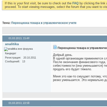
If this is your first visit, be sure to check out the
FAQ
by clicking the lin
proceed. To start viewing messages, select the forum that you want to visi
Тема:
Переоценка товара в управленческом учете
01.03.2013,
15:49
analitika
Переоценка товара в управленче
Кандидат
Добрый день.
Регистрация
20.10.2011
В одной организации применяется с
Сообщений
13
После окончания финансового года,
себестоимости (она уменьшается) те
продать его будет тяжело.
Меня это как-то смущает потому, чт
резко уменьшится. Это нормально д
01.03.2013,
22:58