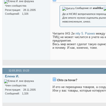
Член сообщества
Сообщение от
analitika
Регистрация
28.11.2005
Сообщений
1,326
Да в МСФО встречается переоце
Для этого нужно оценить рыно
невозможным, имхо.
Читаите IAS 2и
пбу 5. Разниз
между 
ТМЦ не может числится в учете на 
предприятия.
Весь мир может сделат такую оценку
и почему. И как, конечно, тоже.
12.03.2013,
15:23
Елена И.
Chto za tovar?
Член сообщества
И ето не переоценка товаров, а соз
Регистрация
28.11.2005
Или у вас товары, которые котируют
Сообщений
1,326