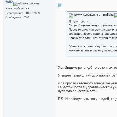
folio
Член сообщества
Регистрация
10.07.2009
Сообщение от
analitika
Сообщений
240
Добрый день.
В одной организации применяе
После окончания финансового 
себестоимости (она уменьшает
цене и продать его будет тяже
Меня это как-то смущает пото
может взять и резко уменьшит
Хм. Видимо речь идёт о сезонных т
Я видел такие штуки для вариантов "
Для просто сезонного товара такие 
себестоимости в управленческом учё
нулевую себестоимость.
P.S. И весёлую ухмылку людей, когд