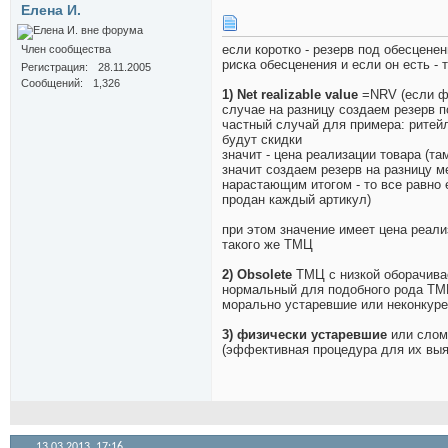
Елена И.
если коротко - резерв под обесцене
Член сообщества
риска обесценения и если он есть -
Регистрация
28.11.2005
Сообщений
1,326
1) Net realizable value
=NRV (если ф
случае на разницу создаем резерв 
частный случай для примера: ритейл
будут скидки
значит - цена реализации товара (т
значит создаем резерв на разницу м
нарастающим итогом - то все равно 
продан каждый артикул)
при этом значение имеет цена реал
такого же ТМЦ
2) Obsolete
ТМЦ с низкой оборачива
нормальный для подобного рода ТМЦ)
морально устаревшие или неконкур
3) физически устаревшие
или слом
(эффективная процедура для их выя
13.03.2013,
17:16