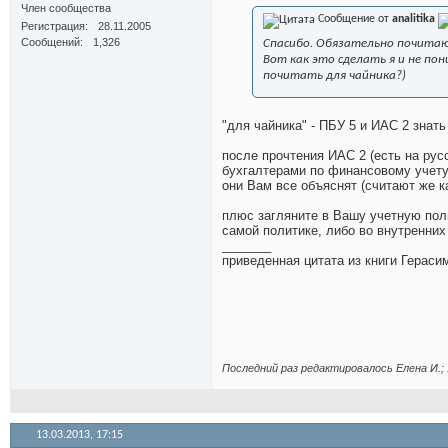
Член сообщества
Сообщение от
analitika
Регистрация
28.11.2005
Сообщений
1,326
Спасибо. Обязательно почитаю
Вот как это сделать я и не по
почитать для чайника?)
"для чайника" - ПБУ 5 и ИАС 2 знат
после прочтения ИАС 2 (есть на русс
бухгалтерами по финансовому учет
они Вам все объяснят (считают же ка
плюс загляните в Вашу учетную пол
самой политике, либо во внутренних
_______
приведенная цитата из книги Гераси
Последний раз редактировалось Елена И.; 
13.03.2013,
17:15