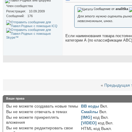
Член сообщества
Сообщение от
analitika
Регистрация
10.09.2009
Сообщений
176
Для этого нужно оценить рыно
невозможным, имхо.
Если наименования товара постоянны
категории А (по классификации АВС)
«
Предыдущая 
Ваши права
Вы
не можете
создавать новые темы
BB коды
Вкл.
Вы
не можете
отвечать в темах
Смайлы
Вкл.
Вы
не можете
прикреплять
[IMG]
код
Вкл.
вложения
[VIDEO]
код
Вкл.
Вы
не можете
редактировать свои
HTML код
Выкл.