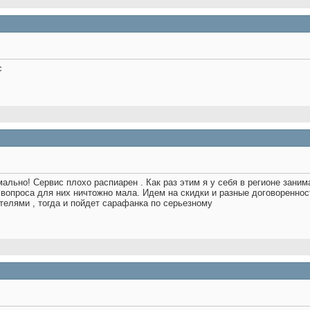
с
рмально! Сервис плохо распиарен . Как раз этим я у себя в регионе зан
вопроса для них ничтожно мала. Идем на скидки и разные договоренности.
телями , тогда и пойдет сарафанка по серьезному