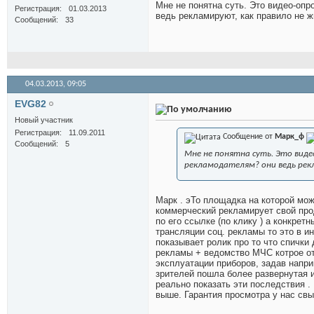
Мне не понятна суть. Это видео-оп
Регистрация
01.03.2013
ведь рекламируют, как правило не ж
Сообщений
33
04.03.2013,
09:05
EVG82
Новый участник
Регистрация
11.09.2011
Сообщение от
Марк_ф
Сообщений
5
Мне не понятна суть. Это вид
рекламодателям? они ведь рекл
Марк . эТо площадка на которой мо
коммерческий рекламирует свой прод
по его ссылке (по клику ) а конкре
трансляции соц. рекламы то это в 
показывает ролик про то что спички
рекламы + ведомство МЧС котрое от
эксплуатации приборов, задав напр
зрителей пошла более развернутая 
реально показать эти последствия .
выше. Гарантия просмотра у нас свы