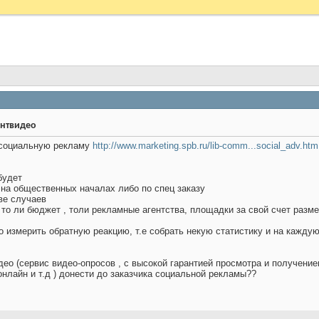
интвидео
 социальную рекламу
http://www.marketing.spb.ru/lib-comm...social_adv.htm
будет
на общественных началах либо по спец заказу
ве случаев
 то ли бюджет , толи рекламные агентства, площадки за свой счет раз
 измерить обратную реакцию, т.е собрать некую статистику и на каждую 
ео (сервис видео-опросов , с высокой гарантией просмотра и получени
онлайн и т.д ) донести до заказчика социальной рекламы??