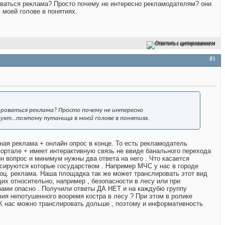
оваться реклама? Просто почему не интересно рекламодателям? они
 моей голове в понятиях.
Ответить с цитированием
#5
ироваться реклама? Просто почему не интересно
укт...поэтому путаница в моей голове в понятиях.
ая реклама + онлайн опрос в конце. То есть рекламодатель
 портале + имеет интерактивную связь не ввиде банального перехода
н вопрос и минимум нужны два ответа на него . Что касается
нсируются которые государством . Например МЧС у нас в городе
осоц. реклама. Наша площадка так же может транслировать этот вид
х относительно, например , безопасности в лесу или при
рами опасно . Получили ответы ДА НЕТ и на каждубю группу
ия непотушенного вооремя костра в лесу ? При этом в ролике
. К нас можно транслировать дольше , поэтому и информативность