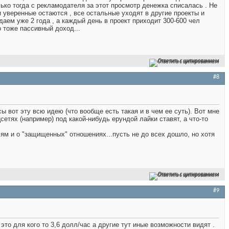
лько тогда с рекламодателя за этот просмотр денежка списалась . Не
 уверенные остаются , все остальные уходят в другие проекты и
ждаем уже 2 года , а каждый день в проект приходит 300-600 чел
о тоже пассивный доход...
Ответить с цитированием
#8
ы вот эту всю идею (что вообще есть такая и в чем ее суть). Вот мне
цсетях (например) под какой-нибудь ерундой лайки ставят, а что-то
лям и о "защищенных" отношениях...пусть не до всех дошло, но хотя
Ответить с цитированием
#9
то для кого то 3,6 долл/час а другие тут иные возможности видят .