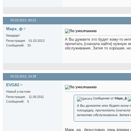
05.03.2013,
00:23
Марк_ф
Кандидат
А Вы думаете это будет кому-то инте
Регистрация
01.03.2013
прочитать (сначала найти) нужную и
Сообщений
33
обслуживания. Затея то хорошая, но
05.03.2013,
14:18
EVG82
Новый участник
Регистрация
11.09.2011
Сообщение от
Марк_ф
Сообщений
5
А Вы думаете это будет кому-т
площадку, прочитать (сначала
качество обслуживания. Затея т
Марк, да , безусловно, лень вперед