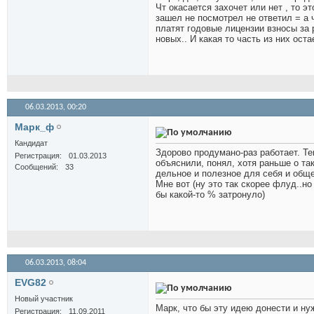
Чт окасается захочет или нет , то 
зашел не посмотрел не ответил = а
платят годовые лицензии взносы за р
новых.. И какая то часть из них ост
06.03.2013,
00:20
Марк_ф
Кандидат
Здорово продумано-раз работает. Тем
Регистрация
01.03.2013
объяснили, понял, хотя раньше о так
Сообщений
33
дельное и полезное для себя и обще
Мне вот (ну это так скорее флуд..н
бы какой-то % затронуло)
06.03.2013,
08:04
EVG82
Новый участник
Марк, что бы эту идею донести и ну
Регистрация
11.09.2011