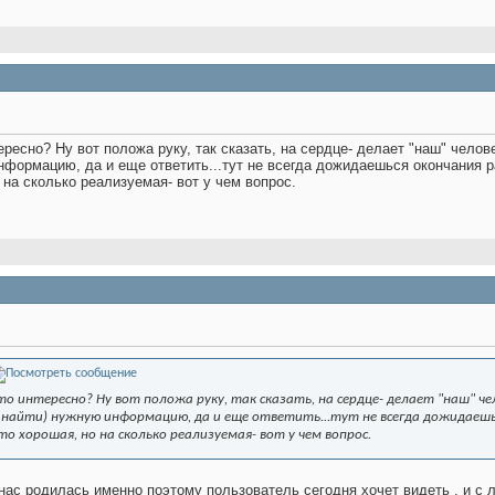
ресно? Ну вот положа руку, так сказать, на сердце- делает "наш" челове
нформацию, да и еще ответить...тут не всегда дожидаешься окончания р
 на сколько реализуемая- вот у чем вопрос.
о интересно? Ну вот положа руку, так сказать, на сердце- делает "наш" че
 найти) нужную информацию, да и еще ответить...тут не всегда дожидаешь
о хорошая, но на сколько реализуемая- вот у чем вопрос.
 нас родилась именно поэтому пользователь сегодня хочет видеть , и с л