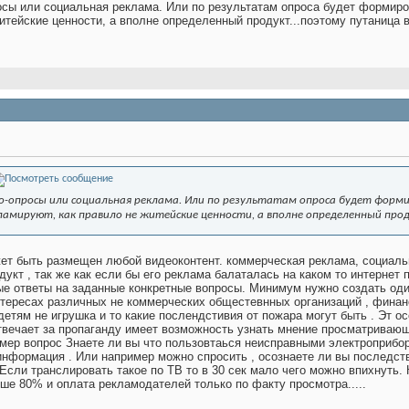
росы или социальная реклама. Или по результатам опроса будет формир
итейские ценности, а вполне определенный продукт...поэтому путаница в
ео-опросы или социальная реклама. Или по результатам опроса будет форм
амируют, как правило не житейские ценности, а вполне определенный прод
жет быть размещен любой видеоконтент. коммерческая реклама, социальн
укт , так же как если бы его реклама балаталась на каком то интернет
тные ответы на заданные конкретные вопросы. Минимум нужно создать оди
интересах различных не коммерческих общестевнных организаций , фина
 детям не игрушка и то какие послендстивия от пожара могут быть . Эт 
вечает за пропаганду имеет возможность узнать мнение просматривающи
имер вопрос Знаете ли вы что пользовтаься неисправными электроприбо
информация . Или например можно спросить , осознаете ли вы последств
 Если транслировать такое по ТВ то в 30 сек мало чего можно впихнуть
ше 80% и оплата рекламодателей только по факту просмотра.....