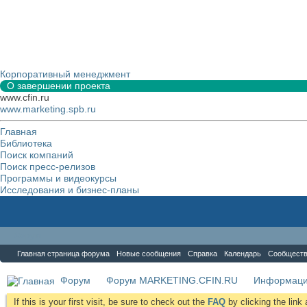
Корпоративный менеджмент
О завершении проекта
www.cfin.ru
www.marketing.spb.ru
Главная
Библиотека
Поиск компаний
Поиск пресс-релизов
Программы и видеокурсы
Исследования и бизнес-планы
Форум
Главная страница форума
Новые сообщения
Справка
Календарь
Сообщест
Форум
Форум MARKETING.CFIN.RU
Информаци
If this is your first visit, be sure to check out the
FAQ
by clicking the lin