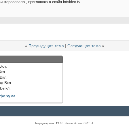
интересовало , приглашаю в скайп intvideo-tv
«
Предыдущая тема
|
Следующая тема
»
Вкл.
Вкл.
Вкл.
од
Вкл.
Выкл.
 форума
Текущее время:
19:03
. Часовой пояс GMT +4.