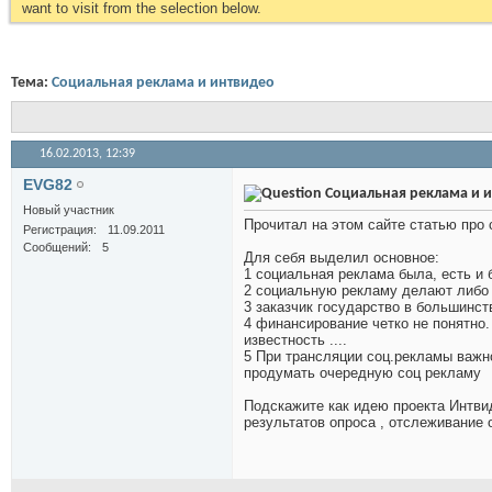
want to visit from the selection below.
Тема:
Социальная реклама и интвидео
16.02.2013,
12:39
EVG82
Социальная реклама и 
Новый участник
Прочитал на этом сайте статью про
Регистрация
11.09.2011
Сообщений
5
Для себя выделил основное:
1 социальная реклама была, есть и 
2 социальную рекламу делают либо 
3 заказчик государство в большинст
4 финансирование четко не понятно.
известность ....
5 При трансляции соц.рекламы важно
продумать очередную соц рекламу
Подскажите как идею проекта Интвид
результатов опроса , отслеживание 