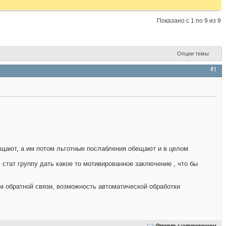
Показано с 1 по 9 из 9
Опции темы
#1
мещают, а им потом льготные послабления обещают и в целом
стат группу дать какое то мотивированное заключение , что бы
ем обратной связи, возможность автоматической обработки