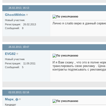
26.02.2013,
16:13
GhostWithin
Новый участник
Лично я слабо верю в данный серви
Регистрация
26.02.2013
Сообщений
8
26.02.2013,
18:47
EVG82
Новый участник
И я Вам скажу , что это в полне но
Регистрация
11.09.2011
транслировать свою рекламу . Цена 
Сообщений
5
контракты подписывать с рекламода
02.03.2013,
02:16
Марк_ф
Кандидат