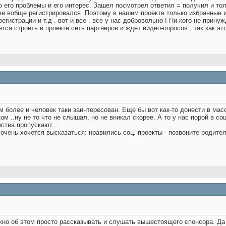
это его проблемы и его интерес. Зашел посмотрел ответил = получил и то
 че вобще регистрировался
Поэтому в нашем проекте только избранные и
егистрации и т.д . вот и все . все у нас добровольно ! Ни кого не прину
ается строить в проекте сеть партнеров и ждет видео-опросов , так как эт
 более и человек таки заинтересован. Еще бы вот как-то донести в масс
ом ..ну не то что не слышал, но не вникал скорее. А то у нас порой в со
ства пропускают...
о очень хочется высказаться: нравились соц. проекты - позвоните родите
жно об этом просто рассказывать и слушать вышестоящего спонсора. Да э