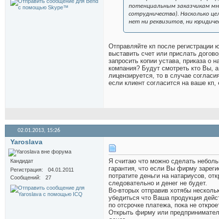
потенциальным заказчикам мне
сотрудничества). Насколько ц
нет ни реквизитов, ни юридиче
Отправляйте кп после регистрации ю
выставить счет или прислать догово
запросить копии устава, приказа о н
компания? Будут смотреть кто Вы, а
лицензируется, то в случае согласи
если клиент согласится на ваше кп,
02.01.2013,
15:26
Yaroslava
Я считаю что можно сделать небол
Кандидат
гарантия, что если Вы фирму зареги
Регистрация
04.01.2011
потратите деньги на натариусов, отк
Сообщений
27
следовательно и денег не будет.
Во-вторых отправив хотябы несколь
убедиться что Ваша продукция дейс
по отсрочке платежа, пока не откро
Открыть фирму или предприниматель