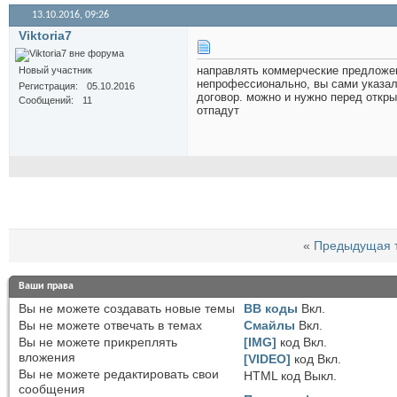
13.10.2016,
09:26
Viktoria7
направлять коммерческие предложе
Новый участник
непрофессионально, вы сами указали
Регистрация
05.10.2016
договор. можно и нужно перед откр
Сообщений
11
отпадут
«
Предыдущая 
Ваши права
Вы
не можете
создавать новые темы
BB коды
Вкл.
Вы
не можете
отвечать в темах
Смайлы
Вкл.
Вы
не можете
прикреплять
[IMG]
код
Вкл.
вложения
[VIDEO]
код
Вкл.
Вы
не можете
редактировать свои
HTML код
Выкл.
сообщения