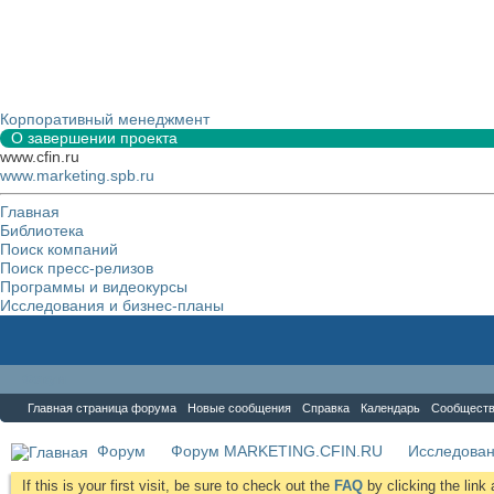
Корпоративный менеджмент
О завершении проекта
www.cfin.ru
www.marketing.spb.ru
Главная
Библиотека
Поиск компаний
Поиск пресс-релизов
Программы и видеокурсы
Исследования и бизнес-планы
Форум
Главная страница форума
Новые сообщения
Справка
Календарь
Сообщест
Форум
Форум MARKETING.CFIN.RU
Исследова
If this is your first visit, be sure to check out the
FAQ
by clicking the lin