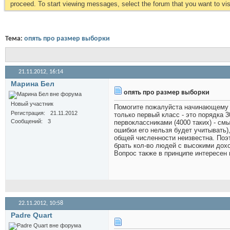
proceed. To start viewing messages, select the forum that you want to visi
Тема:
опять про размер выборки
21.11.2012,
16:14
Марина Бел
опять про размер выборки
Новый участник
Помогите пожалуйста начинающему м
Регистрация
21.11.2012
только первый класс - это порядка 
Сообщений
3
первоклассниками (4000 таких) - смы
ошибки его нельзя будет учитывать)
общей численности неизвестна. Поэт
брать кол-во людей с высокими дохо
Вопрос также в принципе интересен 
22.11.2012,
10:58
Padre Quart