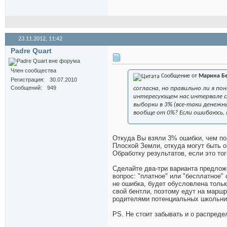
23.11.2012,
11:42
Padre Quart
Член сообщества
Сообщение от
Марина Б
Регистрация
30.07.2010
Сообщений
949
согласна, но правильно ли я п
интересующем нас интервале ст
выборки в 3% (все-таки денежн
вообще от 0%? Если ошибаюсь,
Откуда Вы взяли 3% ошибки, чем по
Плоской Земли, откуда могут быть 
Обработку результатов, если это то
Сделайте два-три варианта предлож
вопрос: "платное" или "бесплатное" 
не ошибка, будет обусловлена тольк
свой бентли, поэтому едут на маршр
родителями потенциальных школьник
PS. Не стоит забывать и о распред