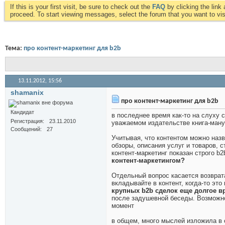
If this is your first visit, be sure to check out the
FAQ
by clicking the lin
proceed. To start viewing messages, select the forum that you want to visi
Тема:
про контент-маркетинг для b2b
13.11.2012,
15:56
shamanix
про контент-маркетинг для b2b
Кандидат
в последнее время как-то на слуху 
Регистрация
23.11.2010
уважаемом издательстве книга-ману
Сообщений
27
Учитывая, что контентом можно назв
обзоры, описания услуг и товаров, с
контент-маркетинг показан строго b
контент-маркетингом?
Отдельный вопрос касается возврат
вкладывайте в контент, когда-то эт
крупных b2b сделок еще долгое вр
после задушевной беседы. Возможно,
момент
в общем, много мыслей изложила в 