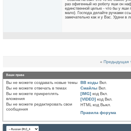
раз офигенный но роботу яши он наф
единственной целью - что бы у яши
мало). Господа делайте ручками ссыл
замечательно как и у Вас. Удачи в 
«
Предыдущая 
Ваши права
Вы
не можете
создавать новые темы
BB коды
Вкл.
Вы
не можете
отвечать в темах
Смайлы
Вкл.
Вы
не можете
прикреплять
[IMG]
код
Вкл.
вложения
[VIDEO]
код
Вкл.
Вы
не можете
редактировать свои
HTML код
Выкл.
сообщения
Правила форума