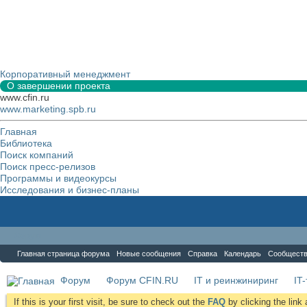
Корпоративный менеджмент
О завершении проекта
www.cfin.ru
www.marketing.spb.ru
Главная
Библиотека
Поиск компаний
Поиск пресс-релизов
Программы и видеокурсы
Исследования и бизнес-планы
Форум
Главная страница форума
Новые сообщения
Справка
Календарь
Сообщест
Форум
Форум CFIN.RU
IT и реинжиниринг
IT
If this is your first visit, be sure to check out the
FAQ
by clicking the lin