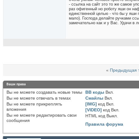
- ссылка на сайт это то же самое уп
раз офигенный но роботу яши он наф
единственной целью - что бы у яши
мало). Господа делайте ручками ссыл
замечательно как и у Вас. Удачи в 
«
Предыдущая 
Ваши права
Вы
не можете
создавать новые темы
BB коды
Вкл.
Вы
не можете
отвечать в темах
Смайлы
Вкл.
Вы
не можете
прикреплять
[IMG]
код
Вкл.
вложения
[VIDEO]
код
Вкл.
Вы
не можете
редактировать свои
HTML код
Выкл.
сообщения
Правила форума