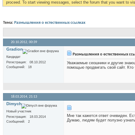
proceed. To start viewing messages, select the forum that you want to visi
Тема:
Размышления о естественных ссылках
20.10.2012,
00:39
Gradion
Размышления о естественных сс
Кандидат
Регистрация
08.10.2012
Уважаемые сеошники и другие знающ
Сообщений
18
помощью продвигать свой сайт. Кто 
18.03.2014,
21:13
Dimych
Новый участник
Мне так кажется ответ очевиден. Ес
Регистрация
18.03.2014
Думаю, людям будет полузно узнать 
Сообщений
2