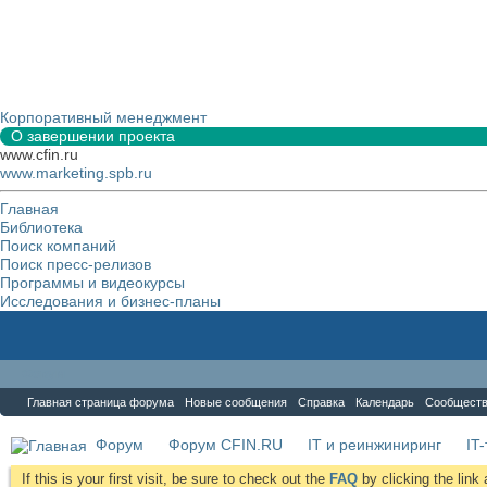
Корпоративный менеджмент
О завершении проекта
www.cfin.ru
www.marketing.spb.ru
Главная
Библиотека
Поиск компаний
Поиск пресс-релизов
Программы и видеокурсы
Исследования и бизнес-планы
Форум
Главная страница форума
Новые сообщения
Справка
Календарь
Сообщест
Форум
Форум CFIN.RU
IT и реинжиниринг
IT
If this is your first visit, be sure to check out the
FAQ
by clicking the lin