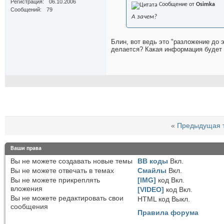
Регистрация
06.10.2006
Сообщение от
Osimka
Сообщений
79
А зачем?
Блин, вот ведь это "разложение до 
делается? Какая информация будет 
«
Предыдущая 
Ваши права
Вы
не можете
создавать новые темы
BB коды
Вкл.
Вы
не можете
отвечать в темах
Смайлы
Вкл.
Вы
не можете
прикреплять
[IMG]
код
Вкл.
вложения
[VIDEO]
код
Вкл.
Вы
не можете
редактировать свои
HTML код
Выкл.
сообщения
Правила форума