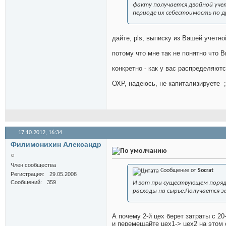
факту получается двойной учет
периоде их себестоимость по 
дайте, pls, выписку из Вашей учетно
потому что мне так не понятно что 
конкретно - как у вас распределяют
ОХР, надеюсь, не капитализируете
;
17.10.2012,
16:34
Филимонихин Александр
Член сообщества
Сообщение от
Socrat
Регистрация
29.05.2008
Сообщений
359
И вот при существующем поряд
расходы на сырье.Получается з
А почему 2-й цех берет затраты с 20
и перемещайте цех1-> цех2 на этом 