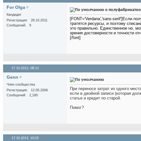
For Olga
о полуфабрикатно
Кандидат
[FONT='Verdana','sans-serif']Если 
Регистрация
28.10.2011
тратятся ресурсы, и поэтому списа
Сообщений
9
это правильно. Единственное но, мо
зрения достоверности и точности от
[/font]
17.10.2012,
08:13
Genn
Член сообщества
При переносе затрат из одного мест
Регистрация
12.05.2006
если в двойной записи (которая дол
Сообщений
2,180
статье и кредит по старой.
Помог?
17.10.2012,
10:25