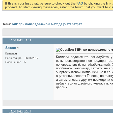
If this is your first visit, be sure to check out the
FAQ
by clicking the lin
proceed. To start viewing messages, select the forum that you want to visi
Тема:
БДР при попередельном методе учета затрат
16.10.2012,
12:12
Socrat
БДР при попередельном 
Кандидат
Коллеги, подскажите, пожалуйста, у 
Регистрация
06.06.2012
есть производственное предприятие,
Сообщений
17
попередельный, полуфабрикатный. 
проблемой: например, затраты на эл
энергосбытовой компанией, но и себ
внутренний оборот).То есть, по фак
а затем снова в другом периоде их с
избавиться от двойного учета, так 
целом?
16.10.2012,
20:14