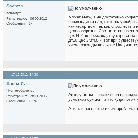
Socrat
Кандидат
Может быть, я не достаточно коррек
Регистрация
06.06.2012
производится п/ф, этот полуфабрика
Сообщений
17
как несортвой. так как спрос есть и
целесообразно. Соответственно затр
цех №2 по производству строганых п/
Дт20.цех 2Кт43. И вот при существ
числе расходы на сырье.Получается
17.10.2012,
14:30
Елена И.
Член сообщества
Автору ветки. Покажите на проводка
Регистрация
28.11.2005
условной суммой. и что куда потом 
Сообщений
1,326
А то так непонятно в чем проблема. 