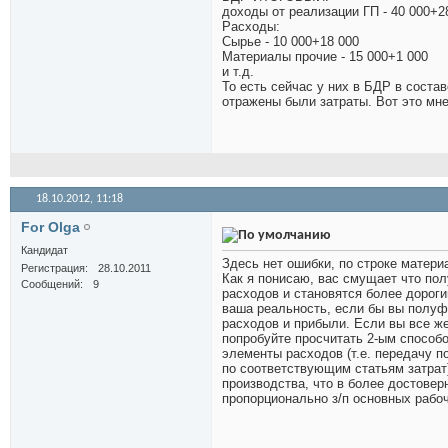
доходы от реализации ГП - 40 000+2
Расходы:
Сырье - 10 000+18 000
Материалы прочие - 15 000+1 000
и т.д.
То есть сейчас у них в БДР в соста
отражены были затраты. Вот это мн
18.10.2012,
11:18
For Olga
Кандидат
Здесь нет ошибки, по строке матери
Регистрация
28.10.2011
Как я понисаю, вас смущает что по
Сообщений
9
расходов и становятся более дороги
ваша реальность, если бы вы полуфа
расходов и прибыли. Если вы все ж
попробуйте просчитать 2-ым способ
элементы расходов (т.е. передачу п
по соответствующим статьям затрат)
производства, что в более достовер
пропорционально з/п основных рабочих