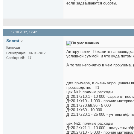
если задваиваются оборты.
17.10.2012,
17:42
Socrat
Кандидат
Автору ветки. Покажите на проводка
Регистрация
06.06.2012
условной суммой. и что куда потом 
Сообщений
17
А то так непонятно в чем проблема. 
для примера, в очень упрощенном в
производство ГП1
цех №1: прямые расходы
Дт20.1Кт10.1 - 10 000 -сырье от пос
Дт20.1Кт10 - 1 000 - прочие материа
Дт20.1Кт70,69,96 - 5 000
Дт20.1Кт60 - 10 000
Дт21.1Кт20.1 - 26 000 - учтены п/ф
цех №2: прямые расходы
Дт20.2Кт21.1 - 10 000 - получены п
Дт20.2Кт10 - 5 000 - прочие материа