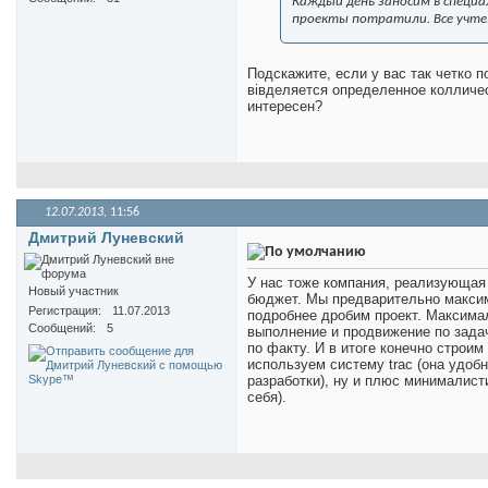
Каждый день заносим в специа
проекты потратили. Все учте
Подскажите, если у вас так четко 
вівделяется определенное колличес
интересен?
12.07.2013,
11:56
Дмитрий Луневский
У нас тоже компания, реализующая 
Новый участник
бюджет. Мы предварительно максим
Регистрация
11.07.2013
подробнее дробим проект. Максимал
Сообщений
5
выполнение и продвижение по задач
по факту. И в итоге конечно строим
используем систему trac (она удоб
разработки), ну и плюс минималист
себя).