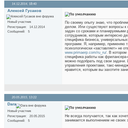
14.12.2014,
18:40
Алексей Гусаков
Новый участник
По своему опыту знаю, что пробле
делом. Или существуют вопросы к 
Регистрация
14.12.2014
задач со сроками и планируемыми р
Сообщений
5
сотрудников, которым интересно дел
специфика бизнеса, универсальны
программ. Я, например, применяю т
психологически «заставляет» не от
www.primaerp.com/ru_ru/
. В котором
специфика работы как фрилансера-п
можно подобрать под свои задачи.
управления проектами, такс-менедж
нравится, которым вы захотите зан
20.05.2015,
13:22
Dara
Новый участник
Не всегда получается, так как хоче
Регистрация
20.05.2015
занимается выполнением не своих з
Сообщений
5