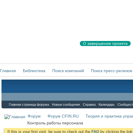
О завершении проекта
Главная
Библиотека
Поиск компаний
Поиск пресс-релизов
Форум
Главная страница форума
Новые сообщения
Справка
Календарь
Сообщест
Форум
Форум CFIN.RU
Теория и практика упр
Контроль работы персонала
If this is your first visit, be sure to check out the
FAQ
by clicking the li