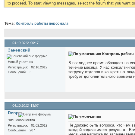
to proceed. To start viewing messages, select the forum that you want to 
Тема:
Контроль работы персонала
04.10.2012,
00:17
Заневский
Контроль работы
Новый участник
В последнее время обращает на себ
течение месяца. У нас консалтинго
Регистрация
02.10.2012
загрузку отделов и конкретных люд
Сообщений
3
требует дополнительного времени н
04.10.2012,
13:07
Denp
Член сообщества
Не должно быть вопроса, кто чем 
Регистрация
01.02.2012
каждой задачи имеет результат. Ва
Сообщений
207
месячная нагрузка по задачам была