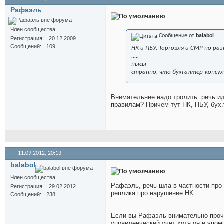
Рафаэль
Член сообщества
Сообщение от
balabol
Регистрация
20.12.2009
Сообщений
109
НК и ПБУ. Торговля и СМР по р
.....
пысы
странно, что бухгалтер-консу
Внимательнее надо тролить: речь и
правилам? Причем тут НК, ПБУ, бух.
11.09.2012,
20:13
balabol
Член сообщества
Рафаэль, речь шла в частности про 
Регистрация
29.02.2012
реплика про нарушение НК.
Сообщений
238
Если вы Рафаэль внимательно прочте
управленческий учет хотя он и упом