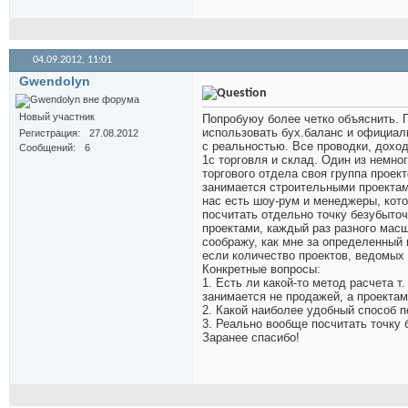
04.09.2012,
11:01
Gwendolyn
Новый участник
Попробуюу более четко объяснить. П
использовать бух.баланс и официал
Регистрация
27.08.2012
с реальностью. Все проводки, дохо
Сообщений
6
1с торговля и склад. Один из немно
торгового отдела своя группа проект
занимается строительными проектами
нас есть шоу-рум и менеджеры, кот
посчитать отдельно точку безубыто
проектами, каждый раз разного масш
соображу, как мне за определенный 
если количество проектов, ведомых 
Конкретные вопросы:
1. Есть ли какой-то метод расчета 
занимается не продажей, а проекта
2. Какой наиболее удобный способ п
3. Реально вообще посчитать точку 
Заранее спасибо!