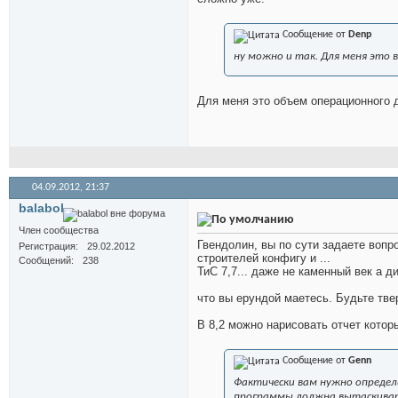
Сообщение от
Denp
ну можно и так. Для меня это в
Для меня это объем операционного д
04.09.2012,
21:37
balabol
Член сообщества
Гвендолин, вы по сути задаете вопро
Регистрация
29.02.2012
строителей конфигу и ...
Сообщений
238
ТиС 7,7... даже не каменный век а д
что вы ерундой маетесь. Будьте тве
В 8,2 можно нарисовать отчет которы
Сообщение от
Genn
Фактически вам нужно определ
программы должна вытаскиват