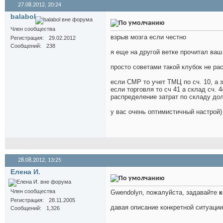
27.08.2012,
20:24
balabol
Член сообщества
взрыв мозга если честно
Регистрация
29.02.2012
Сообщений
238
я еще на другой ветке прочитал ваш
просто советами такой клубок не ра
если СМР то учет ТМЦ по сч. 10, а 
если торговля то сч 41 а склад сч. 4
распределение затрат по складу дол
у вас очень оптимистичный настрой)
28.08.2012,
13:25
Елена И.
Член сообщества
Gwendolyn, пожалуйста, задавайте
к
Регистрация
28.11.2005
давая описание конкретной ситуаци
Сообщений
1,326