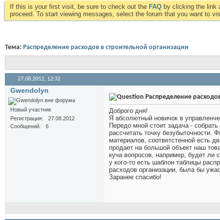
If this is your first visit, be sure to check out the
FAQ
by clicking the lin
proceed. To start viewing messages, select the forum that you want to visi
Тема:
Распределение расходов в строительной организации
27.08.2012,
12:32
Gwendolyn
Распределение расходов
Новый участник
Доброго дня!
Я абсолютный новичок в управленче
Регистрация
27.08.2012
Передо мной стоит задача - собрат
Сообщений
6
рассчитать точку безубыточности. 
материалов, соответстенной есть дв
продает на большой объект наш товар
куча вопросов, например, будет ли 
у кого-то есть шаблон таблицы расп
расходов организации, была бы ужас
Заранее спасибо!