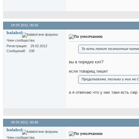
09.09.2012,
00:26
balabol
Член сообщества
Регистрация
29.02.2012
То есть текст полностью читат
Сообщений
238
вы в порядке кэп?
если товарищ пишет
Представляю, только у них не 
а я отвечаю что у них таки есть смр
09.09.2012,
00:46
balabol
Член сообщества