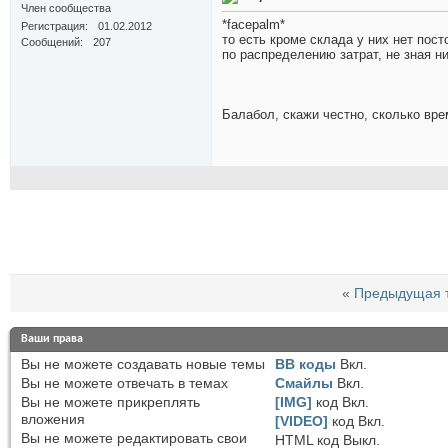
Член сообщества
*facepalm*
Регистрация
01.02.2012
то есть кроме склада у них нет пос
Сообщений
207
по распределению затрат, не зная н
Балабол, скажи честно, сколько вр
«
Предыдущая 
Ваши права
Вы
не можете
создавать новые темы
BB коды
Вкл.
Вы
не можете
отвечать в темах
Смайлы
Вкл.
Вы
не можете
прикреплять
[IMG]
код
Вкл.
вложения
[VIDEO]
код
Вкл.
Вы
не можете
редактировать свои
HTML код
Выкл.