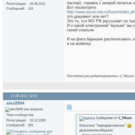
паспорт, справка с мокрой печатью н
Регистрация
16.06.2011
Вот посмотрите:
Сообщений
118
http://www.excel-vba.ru/forum/index.p
это документ или нет?
Это то, что МО РФ рассылает по тыс
И о какой электронной "музыке" мы
своей спальне.
И на фига барышне распечатывать э
и на мобилку.
Последний раз редактировалось V_Pikuza; 
27.08.2012,
12:01
alex9994
Член сообщества
Сообщение от
V_Pikuza
Регистрация
16.12.2005
Сообщений
391
Классное "передергивание"
документооборот: