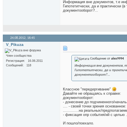
Информация вне документов, т.е инф
Гипотетитчески, да и практически (в
документооборот?...
24.08.2012,
16:45
V_Pikuza
Член сообщества
Сообщение от
alex9994
Регистрация
16.06.2011
Сообщений
118
Информация вне документов, т.
Гипотетитчески, да и практиче
документооборот?...
Классное "передергивание"
Давайте не обращаясь к справке:
документооборот:
- донесение до подчиненного/началь
.... - своей точки зрения основанное:
..............на реальных/предполагаем
- фиксация опр события/ий с целью ..
И пошло/поехало.