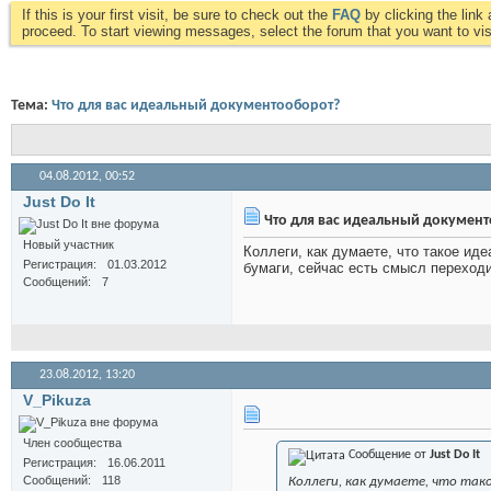
If this is your first visit, be sure to check out the
FAQ
by clicking the lin
proceed. To start viewing messages, select the forum that you want to visi
Тема:
Что для вас идеальный документооборот?
04.08.2012,
00:52
Just Do It
Что для вас идеальный документ
Новый участник
Коллеги, как думаете, что такое и
Регистрация
01.03.2012
бумаги, сейчас есть смысл переход
Сообщений
7
23.08.2012,
13:20
V_Pikuza
Член сообщества
Сообщение от
Just Do It
Регистрация
16.06.2011
Сообщений
118
Коллеги, как думаете, что та