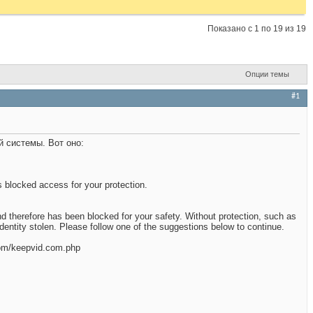
Показано с 1 по 19 из 19
Опции темы
#1
й системы. Вот оно:
 blocked access for your protection.
nd therefore has been blocked for your safety. Without protection, such as
dentity stolen. Please follow one of the suggestions below to continue.
.com/keepvid.com.php