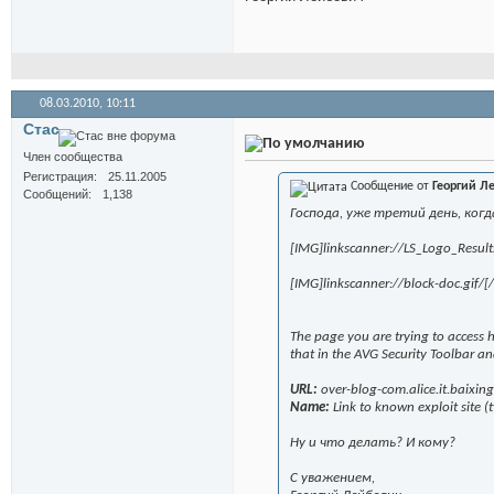
08.03.2010,
10:11
Стас
Член сообщества
Регистрация
25.11.2005
Сообщение от
Георгий Л
Сообщений
1,138
Господа, уже третий день, ког
[IMG]linkscanner://LS_Logo_Results
[IMG]linkscanner://block-doc.gif/[
The page you are trying to access h
that in the AVG Security Toolbar an
URL:
over-blog-com.alice.it.baixi
Name:
Link to known exploit site (
Ну и что делать? И кому?
С уважением,