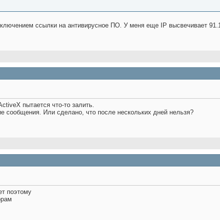
сключением ссылки на антивирусное ПО. У меня еще IP высвечивает 91.1
ActiveX пытается что-то залить.
ие сообщения. Или сделано, что после нескольких дней нельзя?
ет поэтому
орам