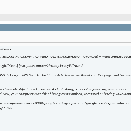
ейбович
да захожу на форум, получаю предупреждение от стоящей у меня антивирусн
.gif/[/IMG] [IMG]linkscanner://icons_close.gif/[/IMG]
/IMG] Danger: AVG Search-Shield has detected active threats on this page and has blo
as been identified as a known exploit, phishing, or social engineering web site and t
d AVG, your computer is at risk of being compromised, corrupted or having your ident
ng-com.superseasilver.ru:8080/google.co.th/google.co.th/google.com/virginmedia.c
type 750