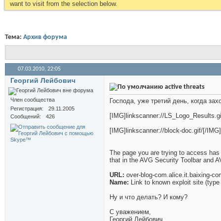
want to visit from the selection below.
Тема:
Архив форума
07.03.2010,
22:05
Георгий Лейбович
active threats
Член сообщества
Господа, уже третий день, когда за
Регистрация
29.11.2005
[IMG]linkscanner://LS_Logo_Results.gif
Сообщений
426
[IMG]linkscanner://block-doc.gif/[/IMG
The page you are trying to access has b
that in the AVG Security Toolbar and A
URL:
over-blog-com.alice.it.baixing-c
Name:
Link to known exploit site (type
Ну и что делать? И кому?
С уважением,
Георгий Лейбович