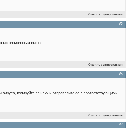
Ответить с цитированием
#5
чные написанным выше...
Ответить с цитированием
#6
и вируса, копируйте ссылку и отправляйте её с соответствующими
Ответить с цитированием
#7