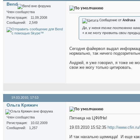
Bend
Член сообщества
Регистрация
11.09.2008
Сообщение от
Andruxa
Сообщений
2,549
Да, у меня тоже постоянно как
+ я не могу править свои преды
Сегодня файервол выдал информацию,
нормально, так ничего подозрительн
Андрей, я уже говорил, я тоже не м
свои же могу только цитировать.
19.03.2010,
17:53
Ольга Кряжич
Член сообщества
Пятница на ЦФИНе!
Регистрация
10.02.2009
19.03.2010 15:52:35
http://www.cfin.ru
Сообщений
1,257
И так нахально щемицца!
И еще како