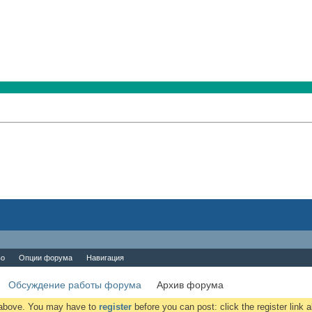
во
Опции форума
Навигация
Обсуждение работы форума
Архив форума
k above. You may have to
register
before you can post: click the register link