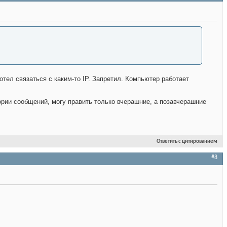
тел связаться с каким-то IP. Запретил. Компьютер работает
ории сообщений, могу править только вчерашние, а позавчерашние
Ответить с цитированием
#8