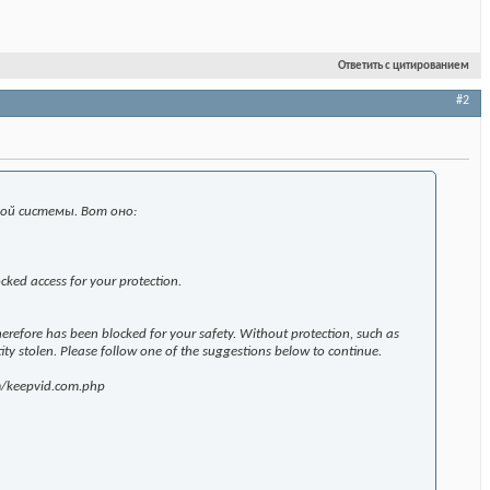
Ответить с цитированием
#2
ой системы. Вот оно:
cked access for your protection.
herefore has been blocked for your safety. Without protection, such as
ity stolen. Please follow one of the suggestions below to continue.
om/keepvid.com.php