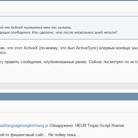
ой-то ActiveX пытается что-то залить.
дущие сообщения. Или сделано, что после нескольких дней нельзя?
 что этот ActiveX (по-моему, это был ActiveSync) впервые вообще захо
ого.
огу править сообщения, опубликованные ранее. Сейчас посмотрел по ист
/ad/language/english/lang.js
Обнаружено: HEUR:Trojan.Script.Iframer
й-то фишинговый сайт... Не пойму пока....