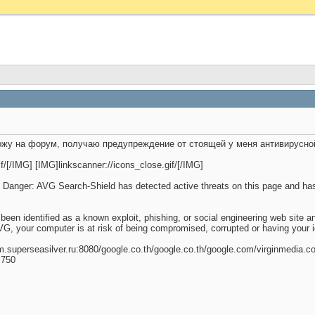
хожу на форум, получаю предупреждение от стоящей у меня антивирусно
/[/IMG] [IMG]linkscanner://icons_close.gif/[/IMG]
] Danger: AVG Search-Shield has detected active threats on this page and has
een identified as a known exploit, phishing, or social engineering web site a
VG, your computer is at risk of being compromised, corrupted or having your i
om.superseasilver.ru:8080/google.co.th/google.co.th/google.com/virginmedia
 750