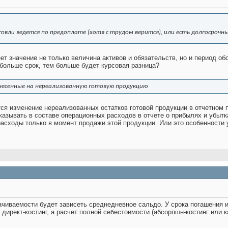
овли ведется по предоплате (хотя с трудом верится), или есть долгосрочн
еет значение не только величина активов и обязательств, но и период об
больше срок, тем больше будет курсовая разница?
есенные на нереализованную готовую продукцию
ется изменение нереализованных остатков готовой продукции в отчетно
указывать в составе операционных расходов в отчете о прибылях и убыт
расходы только в момент продажи этой продукции. Или это особенности 
рачиваемости будет зависеть среднедневное сальдо. У срока погашения им
 директ-костинг, а расчет полной себестоимости (абсорпшн-костинг или к