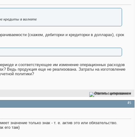
ые кредиты в валюте
орачиваемости (скажем, дебиторки и кредиторки в долларах), срок
м периоде и соответствующее им изменение операционных расходов
ках? Ведь продукция еще не реализована. Затраты на изготовление
учетной политики?
Ответить с цитированием
#5
еет значение только знак - т. е. актив это или обязательство.
ак его там)