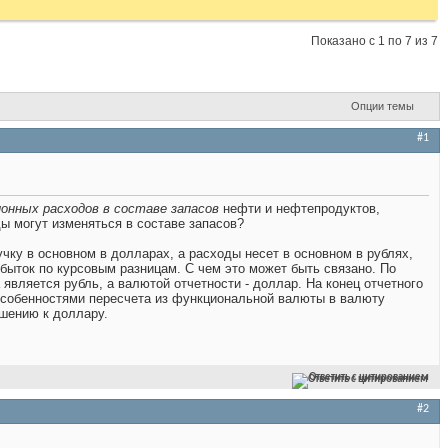
Показано с 1 по 7 из 7
Опции темы
#1
ионных расходов
в
составе запасов
нефти и нефтепродуктов,
ы могут изменяться в составе запасов?
чку в основном в долларах, а расходы несет в основном в рублях,
быток по курсовым разницам. С чем это может быть связано. По
 является рубль, а валютой отчетности - доллар. На конец отчетного
 особенностями пересчета из функциональной валюты в валюту
ошению к доллару.
Ответить с цитированием
#2