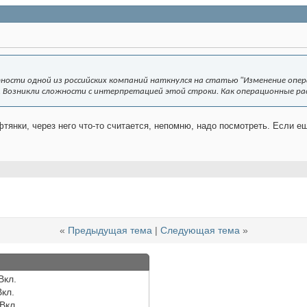
ности одной из российских компаний наткнулся на статью "
Изменение опер
. Возникли сложности с интерпретацией этой строки. Как операционные рас
тянки, через него что-то считается, непомню, надо посмотреть. Если е
«
Предыдущая тема
|
Следующая тема
»
Вкл.
Вкл.
Вкл.