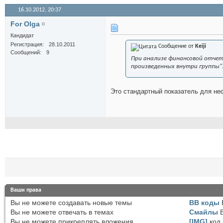
16.10.2012,
20:37
For Olga
Кандидат
Регистрация
28.10.2011
Сообщение от
Keiji
Сообщений
9
При анализе финансовой отчет
произведенных внутри группы"
Это стандартный показатель для неф
Ваши права
Вы
не можете
создавать новые темы
BB коды
Вы
не можете
отвечать в темах
Смайлы
Вы
не можете
прикреплять вложения
[IMG]
код