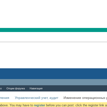
во
Опции форума
Навигация
вления
Управленческий учет, аудит
Изменение операционных р
k above. You may have to
register
before you can post: click the register link