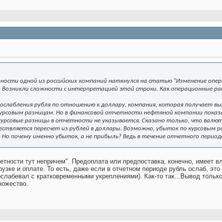
ности одной из российских компаний наткнулся на статью "
Изменение опер
. Возникли сложности с интерпретацией этой строки. Как операционные рас
 ослабления рубля по отношению к доллару, компания, которая получает выру
урсовым разницам. Но в финансовой отчетности нефтяной компании показа
урсовые разницы в отчетности не указывается. Сказано только, что валют
ствляется пересчет из рублей в доллары. Возможно, убыток по курсовым р
Но почему именно убыток, а не прибыль? Ведь в течение отчетного периода
етности тут непричем". Предоплата или предпоставка, конечно, имеет 
узке и оплате. То есть, даже если в отчетном периоде рубль ослаб, это
ослабевал с кратковременными укреплениями). Как-то так...Вывод тольк
ножество.