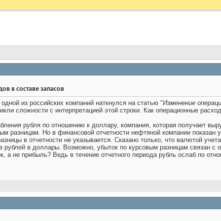
в в составе запасов
одной из российских компаний наткнулся на статью "
Изменение операц
икли сложности с интерпретацией этой строки. Как операционные расход
бления рубля по отношению к доллару, компания, которая получает выру
ым разницам. Но в финансовой отчетности нефтяной компании показан у
азницы в отчетности не указывается. Сказано только, что валютой учета
з рублей в доллары. Возможно, убыток по курсовым разницам связан с
к, а не прибыль? Ведь в течение отчетного периода рубль ослаб по отн