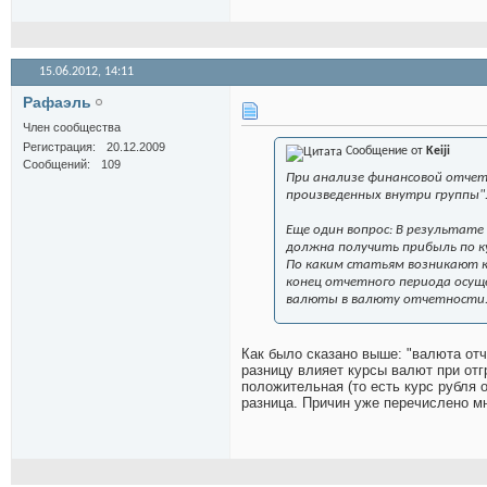
15.06.2012,
14:11
Рафаэль
Член сообщества
Регистрация
20.12.2009
Сообщение от
Keiji
Сообщений
109
При анализе финансовой отчет
произведенных внутри группы"
Еще один вопрос: В результате
должна получить прибыль по к
По каким статьям возникают к
конец отчетного периода осуще
валюты в валюту отчетности. 
Как было сказано выше: "валюта отч
разницу влияет курсы валют при отгр
положительная (то есть курс рубля 
разница. Причин уже перечислено м