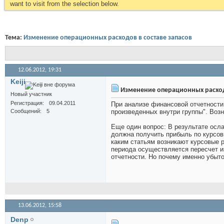
want to visit from the selection below.
Тема:
Изменение операционных расходов в составе запасов
12.06.2012,
19:31
Keiji
Изменение операционных расходо
Новый участник
Регистрация
09.04.2011
При анализе финансовой отчетности 
Сообщений
5
произведенных внутри группы". Возн
Еще один вопрос: В результате осла
должна получить прибыль по курсов
каким статьям возникают курсовые р
периода осуществляется пересчет и
отчетности. Но почему именно убыто
13.06.2012,
15:58
Denp