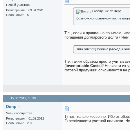
Новый участник
Регистрация
09.04.2011
Сообщение от
Denp
Сообщений
5
Возможно, основная часть торг
Т.е., если я правильно понимаю, им
погашения долларового долга? Чем 
это операционные расходы отн
Т.е. таким образом просто учитыва
(
Inventoriable Costs
)? Но зачем их 
готовой продукции списываются на 
15.06.2012,
10:38
Denp
Член сообщества
1) нет, только косвенно. Ибо от обо
Регистрация
01.02.2012
2) особенности учетной политики. Не
Сообщений
207