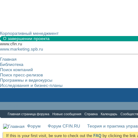
Корпоративный менеджмент
О завершении проекта
www.cfin.ru
www.marketing.spb.ru
Главная
Библиотека
Поиск компаний
Поиск пресс-релизов
Программы и видеокурсы
Исследования и бизнес-планы
Форум
Главная страница форума
Новые сообщения
Справка
Календарь
Сообщест
Форум
Форум CFIN.RU
Теория и практика упра
If this is your first visit, be sure to check out the
FAQ
by clicking the lin