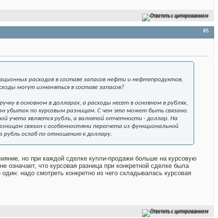
Ответить с цитированием
#6
ационных расходов
в
составе запасов
нефти и нефтепродуктов,
ходы могут изменяться в составе запасов?
чку в основном в долларах, а расходы несет в основном в рублях,
н убыток по курсовым разницам. С чем это может быть связано.
ой учета является рубль, а валютой отчетности - доллар. На
азницам связан с особенностями пересчета из функциональной
 рубль ослаб по отношению к доллару.
влияние, но при каждой сделке купли-продажи больше на курсовую
 не означает, что курсовая разница при конкретной сделке была
о один: надо смотреть конкретно из чего складывалась курсовая
Ответить с цитированием