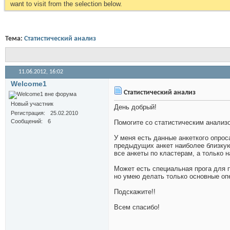
want to visit from the selection below.
Тема:
Статистический анализ
11.06.2012,
16:02
Welcome1
Статистический анализ
Новый участник
День добрый!
Регистрация
25.02.2010
Сообщений
6
Помогите со статистическим анализ
У меня есть данные анкеткого опрос
предыдущих анкет наиболее близкую 
все анкеты по кластерам, а только 
Может есть специальная прога для 
но умею делать только основные оп
Подскажите!!
Всем спасибо!