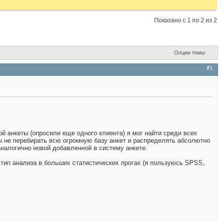
Показано с 1 по 2 из 2
Опции темы
#1
ой анкеты (опросили еще одного клиента) я мог найти среди всех
бы не перебирать всю огромную базу анкет и распределять абсолютно
аналогично новой добавленной в систему анкете.
й тип анализа в больших статистических прогах (я пользуюсь SPSS,