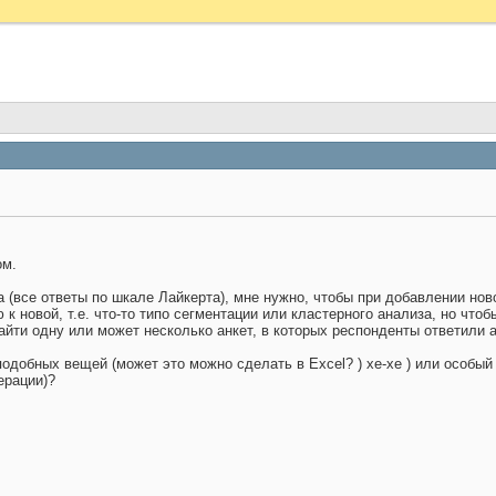
ом.
а (все ответы по шкале Лайкерта), мне нужно, чтобы при добавлении нов
к новой, т.е. что-то типо сегментации или кластерного анализа, но что
найти одну или может несколько анкет, в которых респонденты ответили 
подобных вещей (может это можно сделать в Excel?
) хе-хе ) или особы
ерации)?