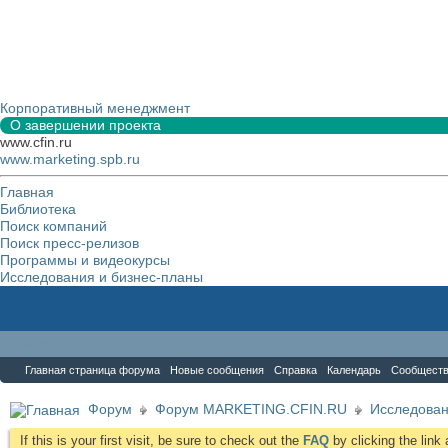
Корпоративный менеджмент
О завершении проекта
www.cfin.ru
www.marketing.spb.ru
Главная
Библиотека
Поиск компаний
Поиск пресс-релизов
Программы и видеокурсы
Исследования и бизнес-планы
Форум
Главная страница форума
Новые сообщения
Справка
Календарь
Сообщест
Форум
Форум MARKETING.CFIN.RU
Исследова
If this is your first visit, be sure to check out the
FAQ
by clicking the lin