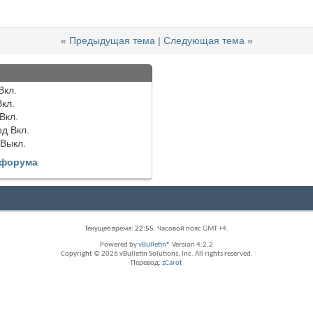
«
Предыдущая тема
|
Следующая тема
»
Вкл.
Вкл.
Вкл.
од
Вкл.
Выкл.
 форума
Текущее время:
22:55
. Часовой пояс GMT +4.
Powered by
vBulletin®
Version 4.2.2
Copyright © 2026 vBulletin Solutions, Inc. All rights reserved.
Перевод:
zCarot