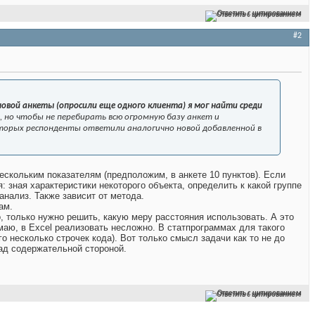
Ответить с цитированием
#2
новой анкеты (опросили еще одного клиента) я мог найти среди
, но чтобы не перебирать всю огромную базу анкет и
оторых респонденты ответили аналогично новой добавленной в
ескольким показателям (предположим, в анкете 10 пунктов). Если
: зная характеристики некоторого объекта, определить к какой группе
анализ. Также зависит от метода.
ам.
 только нужно решить, какую меру расстояния использовать. А это
маю, в Excel реализовать несложно. В статпрограммах для такого
 несколько строчек кода). Вот только смысл задачи как то не до
ад содержательной стороной.
Ответить с цитированием