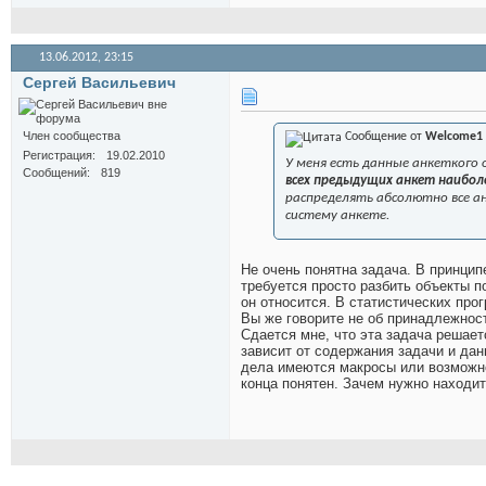
13.06.2012,
23:15
Сергей Васильевич
Член сообщества
Сообщение от
Welcome1
Регистрация
19.02.2010
У меня есть данные анкеткого 
Сообщений
819
всех предыдущих анкет наиболе
распределять абсолютно все а
систему анкете.
Не очень понятна задача. В принцип
требуется просто разбить объекты по
он относится. В статистических про
Вы же говорите не об принадлежност
Сдается мне, что эта задача решае
зависит от содержания задачи и дан
дела имеются макросы или возможнос
конца понятен. Зачем нужно находи