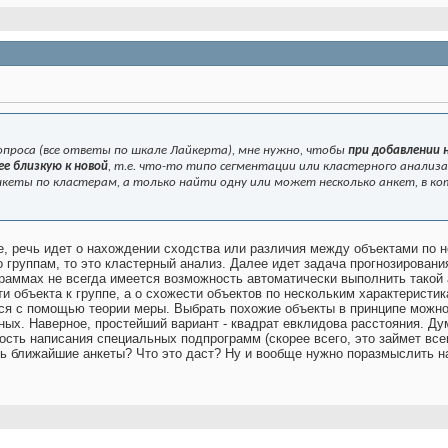
опроса (все ответы по шкале Лайкерта), мне нужно, чтобы
при добавлении 
е близкую к новой
, т.е. что-то типо сегментации или кластерного анализа
нкеты по кластерам, а только найти одну или может несколько анкет, в к
е, речь идет о нахождении сходства или различия между объектами по н
 группам, то это кластерный анализ. Далее идет задача прогнозирования
граммах не всегда имеется возможность автоматически выполнить такой 
и объекта к группе, а о схожести объектов по нескольким характеристик
тся с помощью теории меры. Выбрать похожие объекты в принципе можно,
ных. Наверное, простейший вариант - квадрат евклидова расстояния. Ду
ть написания специальных подпрограмм (скорее всего, это займет всего
ть ближайшие анкеты? Что это даст? Ну и вообще нужно поразмыслить н