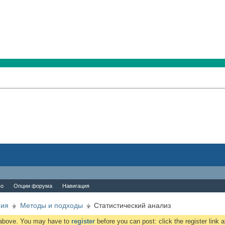
во
Опции форума
Навигация
ния
Методы и подходы
Статистический анализ
k above. You may have to
register
before you can post: click the register link