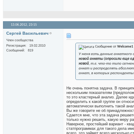
13.06.2012,
23:15
Сергей Васильевич
Член сообщества
Регистрация
19.02.2010
Сообщение от
Welcome1
Сообщений
819
У меня есть данные анкеткого 
новой анкеты (опросили еще од
новой
, т.е. что-то типо сегме
анкет и распределять абсолют
анкет, в которых респонденты
Не очень понятна задача. В принцип
нескольким показателям (предположи
то это кластерный анализ. Далее ид
определить к какой группе он относ
автоматически выполнить такой анал
Вы же говорите не об принадлежност
Сдается мне, что эта задача решае
только нужно решить, какую меру ра
Наверное, простейший вариант - ква
статпрограммах для такого дела им
всего, это займет всего несколько с