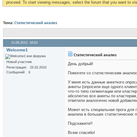
proceed. To start viewing messages, select the forum that you want to visi
Тема:
Статистический анализ
11.06.2012,
16:02
Welcome1
Статистический анализ
Новый участник
День добрый!
Регистрация
25.02.2010
Сообщений
6
Помогите со статистическим анализ
У меня есть данные анкеткого опрос
анкеты (опросили еще одного клиент
что-то типо сегментации или класте
абсолютно все анкеты по кластерам,
ответили аналогично новой добавлен
Может есть специальная прога для 
анализа в больших статистических 
Подскажите!!
Всем спасибо!