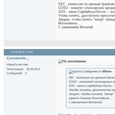
SEC - комиссия по ценным бумагам
COSO - комитет спонсорских орган
SOX - закон Сарбайнса-Оксли --- в
Чтобы понять, достаточно прогуглит
Заодно, чтобы понять "юмор" свяще
Могилевича...
С уважением Виталий.
14.06.2012,
11:01
Constantin
Новый участник
Регистрация
06.06.2012
Сообщение от
eliferov
Сообщений
6
SEC - комиссия по ценным бум
COSO - комитет спонсорских 
SOX - закон Сарбайнса-Оксли -
Чтобы понять, достаточно пр
Заодно, чтобы понять "юмор" 
одного Семена Могилевича...
С уважением Виталий.