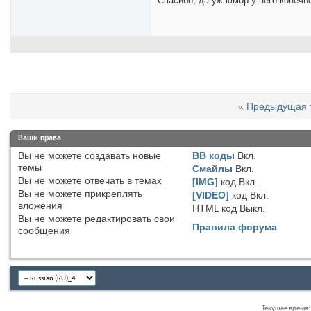
Спасибо, да уж юмор у него конечно
«
Предыдущая 
Ваши права
Вы
не можете
создавать новые
BB коды
Вкл.
темы
Смайлы
Вкл.
Вы
не можете
отвечать в темах
[IMG]
код
Вкл.
Вы
не можете
прикреплять
[VIDEO]
код
Вкл.
вложения
HTML код
Выкл.
Вы
не можете
редактировать свои
Правила форума
сообщения
Текущее время