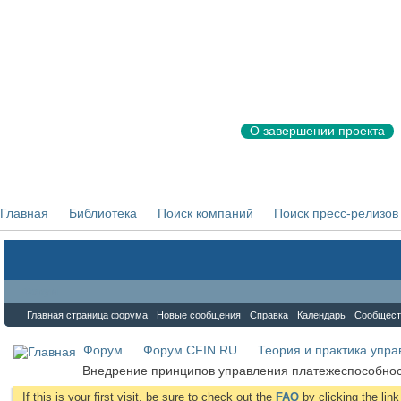
О завершении проекта
Главная
Библиотека
Поиск компаний
Поиск пресс-релизов
Форум
Главная страница форума
Новые сообщения
Справка
Календарь
Сообщест
Форум
Форум CFIN.RU
Теория и практика упр
Внедрение принципов управления платежеспособно
If this is your first visit, be sure to check out the
FAQ
by clicking the li