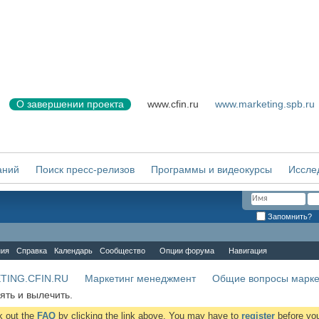
О завершении проекта
www.cfin.ru
www.marketing.spb.ru
аний
Поиск пресс-релизов
Программы и видеокурсы
Иссле
Запомнить?
ния
Справка
Календарь
Сообщество
Опции форума
Навигация
TING.CFIN.RU
Маркетинг менеджмент
Общие вопросы марке
ять и вылечить.
ck out the
FAQ
by clicking the link above. You may have to
register
before you