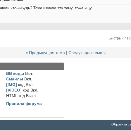
ашли что-нибудь? Тоже изучаю эту тему, тоже ищу...
Быстрый пер
«
Предыдущая тема
|
Следующая тема
»
BB коды
Вкл.
Смайлы
Вкл.
[IMG]
код
Вкл.
[VIDEO]
код
Вкл.
HTML код
Выкл.
Правила форума
Обратная с