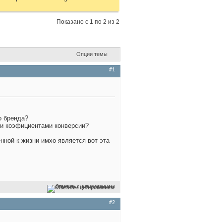
Показано с 1 по 2 из 2
Опции темы
#1
о бренда?
ми коэфициентами конверсии?
нной к жизни имхо является вот эта
Ответить с цитированием
#2