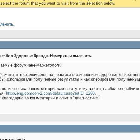
elect the forum that you want to visit from the selection below.
лечить.
Здоровье бренда. Измерять и вылечить.
аемые форумчане-маркетологи!
кажите, кто сталкивался на практике с измерением здоровья конкретног
Вы использовали полученные результаты и как оперировали полученны
 по многочисленным материалам на эту тему в сети, наиболее приближе
ья:
http://eng.comcon-2.com/default.asp?artID=1208
.
 благодарна за комментарии и опыт в "диагностике"!