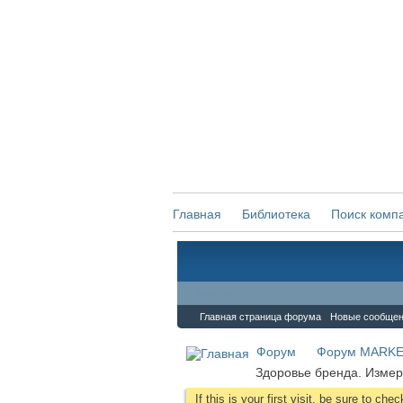
Главная
Библиотека
Поиск комп
Форум
Главная страница форума
Новые сообще
Форум
Форум MARKE
Здоровье бренда. Измер
If this is your first visit, be sure to che