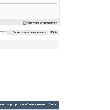
Ответить с цитированием
еход
Общие вопросы маркетинга
Вверх
вязь
Корпоративный менеджмент
Вверх