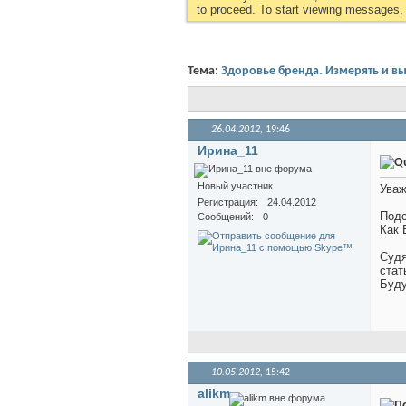
to proceed. To start viewing messages, s
Тема:
Здоровье бренда. Измерять и вы
26.04.2012,
19:46
Ирина_11
Новый участник
Уваж
Регистрация
24.04.2012
Подс
Сообщений
0
Как 
Судя
стат
Буду
10.05.2012,
15:42
alikm