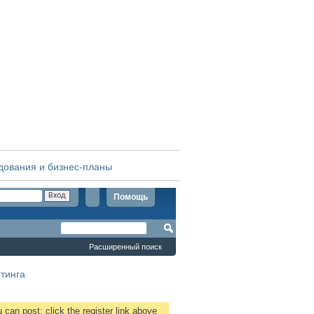
дования и бизнес-планы
Помощь
Расширенный поиск
тинга
 can post: click the register link above