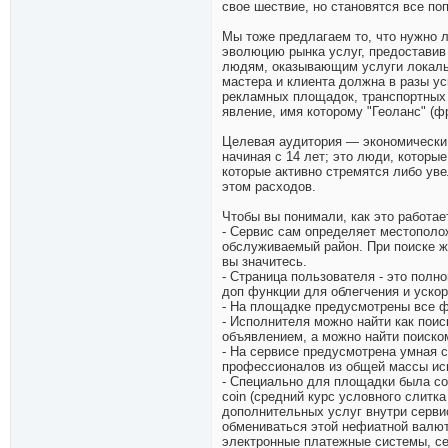
свое шествие, но становятся все по
Мы тоже предлагаем то, что нужно 
эволюцию рынка услуг, предоставив
людям, оказывающим услуги локально
мастера и клиента должна в разы ус
рекламных площадок, транспортных о
явление, имя которому "Геоланс" (фр
Целевая аудитория — экономически 
начиная с 14 лет; это люди, котор
которые активно стремятся либо ув
этом расходов.
Чтобы вы понимали, как это работае
- Сервис сам определяет местополож
обслуживаемый район. При поиске же
вы значитесь.
- Страница пользователя - это полн
доп функции для облегчения и ускор
- На площадке предусмотрены все 
- Исполнителя можно найти как поис
объявлением, а можно найти поиско
- На сервисе предусмотрена умная 
профессионалов из общей массы ис
- Специально для площадки была со
coin (средний курс условного слитк
дополнительных услуг внутри серви
обмениваться этой нефиатной валют
электронные платежные системы, се