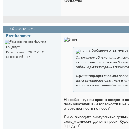
бесплатно.
06.03.2012,
03:13
Fasthammer
Кандидат
Сообщение от
s.shevarov
Регистрация
28.02.2012
Сообщений
16
Он сможет обналичить их, если
Т.к. пользователи могут G-Coi
собой. Администрация проекта 
Администрация проекта вообще
сами договариваются, чем и ка
хотите - помогайте бесплатно
Не ребят.. тут вы просто создаете п
пользователей в безопасности и не 
ответственности не несет".
Либо, выводите виртуальные деньги 
соль))) Эмиссия денег в проект буде
"продукт".