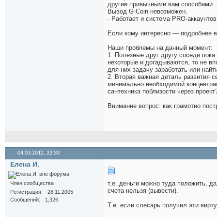
другие привычными вам способами. (
Вывод G-Coin невозможен.
- Работает и система PRO-аккаунтов
Если кому интересно — подробнее в
Наши проблемы на данный момент:
1. Полезные друг другу соседи пока
некоторые и догадываются, то не вп
для них задачу заработать или найт
2. Вторая важная деталь развития с
минимально необходимой концентраци
сантехника поблизости через проект
Внимание вопрос: как грамотно пос
04.03.2012,
22:30
Елена И.
т.е. деньги можно туда положить, да
Член сообщества
счета нельзя (вывести).
Регистрация
28.11.2005
Сообщений
1,326
Т.е. если слесарь получил эти вирт