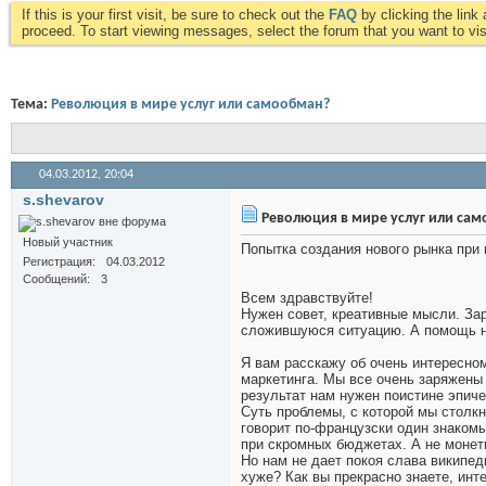
If this is your first visit, be sure to check out the
FAQ
by clicking the lin
proceed. To start viewing messages, select the forum that you want to visi
Тема:
Революция в мире услуг или самообман?
04.03.2012,
20:04
s.shevarov
Революция в мире услуг или са
Новый участник
Попытка создания нового рынка при
Регистрация
04.03.2012
Сообщений
3
Всем здравствуйте!
Нужен совет, креативные мысли. Зар
сложившуюся ситуацию. А помощь ну
Я вам расскажу об очень интересно
маркетинга. Мы все очень заряжены
результат нам нужен поистине эпиче
Суть проблемы, с которой мы столкну
говорит по-французски один знаком
при скромных бюджетах. А не моне
Но нам не дает покоя слава википед
хуже? Как вы прекрасно знаете, инт