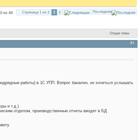
Последняя
Страница 1 из 2
1
2
0 из 48
Опции темы
#1
подрядные работы) в 1С УПП. Вопрос банален, но хочеться услышать
ры и т.д.)
ическим отделом, производственные отчеты вводят в БД
овету