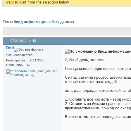
want to visit from the selection below.
Тема:
Ввод информации в базу данных
07.02.2012,
14:15
Dsd
Ввод информации 
Член сообщества
Добрый день, коллеги!
Регистрация
30.11.2005
Сообщений
67
Принципиально один вопрос, который
Сейчас затеяли процесс автоматиза
мнение компетентных людей:
есть два подхода, которые сейчас 
1. Оставить все как есть - ввод ин
2. Оставить за бухами право только
производственники, приход по скла
Вопрос в том, какие подводные камн