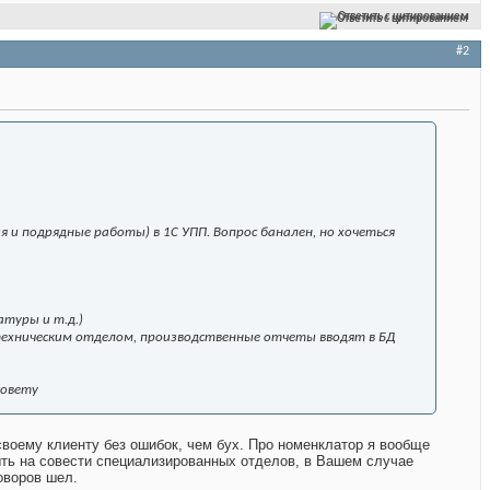
Ответить с цитированием
#2
и подрядные работы) в 1С УПП. Вопрос банален, но хочеться
атуры и т.д.)
техническим отделом, производственные отчеты вводят в БД
совету
воему клиенту без ошибок, чем бух. Про номенклатор я вообще
ыть на совести специализированных отделов, в Вашем случае
оворов шел.