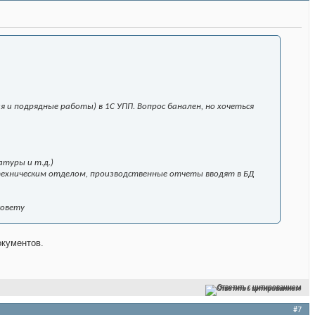
и подрядные работы) в 1С УПП. Вопрос банален, но хочеться
атуры и т.д.)
техническим отделом, производственные отчеты вводят в БД
совету
кументов.
Ответить с цитированием
#7