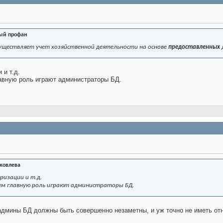
ый профан
уществляет учет хозяйственной деятельности на основе
предоставленных
 и т.д.
авную роль играют администраторы БД.
Яковлева
ризации и т.д.
ем главную роль играют администраторы БД.
админы БД должны быть совершенно незаметны, и уж точно не иметь от