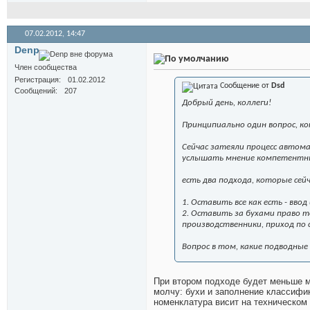
07.02.2012,
14:47
Denp
Член сообщества
Регистрация
01.02.2012
Сообщение от
Dsd
Сообщений
207
Добрый день, коллеги!
Принципиально один вопрос, к
Сейчас затеяли процесс автома
услышать мнение компетентн
есть два подхода, которые сей
1. Оставить все как есть - вв
2. Оставить за бухами право 
производственники, приход по 
Вопрос в том, какие подводные
При втором подходе будет меньше м
молчу: бухи и заполнение классифи
номенклатура висит на техническом 