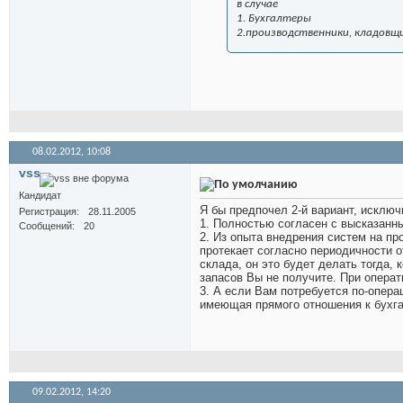
в случае
1. Бухгалтеры
2.производственники, кладовщ
08.02.2012,
10:08
vss
Кандидат
Я бы предпочел 2-й вариант, исключ
Регистрация
28.11.2005
1. Полностью согласен с высказанны
Сообщений
20
2. Из опыта внедрения систем на пр
протекает согласно периодичности о
склада, он это будет делать тогда,
запасов Вы не получите. При операт
3. А если Вам потребуется по-опер
имеющая прямого отношения к бухга
09.02.2012,
14:20