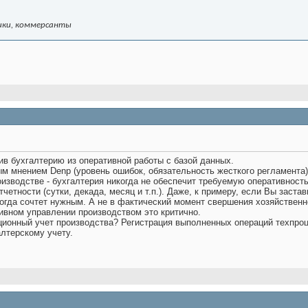
ики, коммерсанты
ив бухгалтерию из оперативной работы с базой данных.
м мнением Denp (уровень ошибок, обязательность жесткого регламента)
оизводстве - бухгалтерия никогда не обеспечит требуемую оперативност
тчетности (сутки, декада, месяц и т.п.). Даже, к примеру, если Вы заст
 когда сочтет нужным. А не в фактический момент свершения хозяйствен
ивном управлении производством это критично.
ационный учет производства? Регистрация выполненных операций техпроц
лтерскому учету.