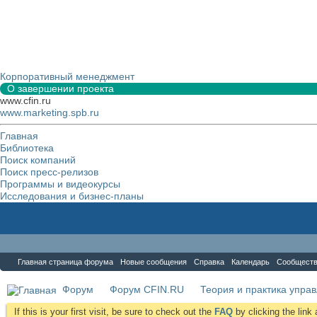
Корпоративный менеджмент
О завершении проекта
www.cfin.ru
www.marketing.spb.ru
Главная
Библиотека
Поиск компаний
Поиск пресс-релизов
Программы и видеокурсы
Исследования и бизнес-планы
Форум
Главная страница форума
Новые сообщения
Справка
Календарь
Сообщест
Форум
Форум CFIN.RU
Теория и практика упра
If this is your first visit, be sure to check out the
FAQ
by clicking the lin