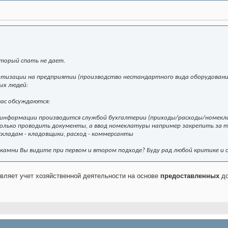
оторый спать не дает.
тизации на предприятии (производство нестандартного вида оборудования 
ых людей:
час обсуждаются:
од информации производится службой бухгалтерии (приходы/расходы/номекл
только проводить документы, а ввод номеклатуры например закрепить за 
складам - кладовщики, расход - коммерсанты
 камни Вы видите при первом и втором подходе? Буду рад любой критике и 
вляет учет хозяйственной деятельности на основе
предоставленных
до