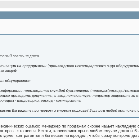
оторый спать не дает.
тизации на предприятии (производство нестандартного вида оборудования 
ых людей:
час обсуждаются:
од информации производится службой бухгалтерии (приходы/расходы/номекл
только проводить документы, а ввод номеклатуры например закрепить за 
складам - кладовщики, расход - коммерсанты
 камни Вы видите при первом и втором подходе? Буду рад любой критике и 
еханических ошибок: менеджер по продажам скорее набьет накладную с
каторов - это песня. Кстати, классификаторы в любом случае должны б
отделе, контрагентов я бы вешал на юротдел, чтобы сразу контроль дог