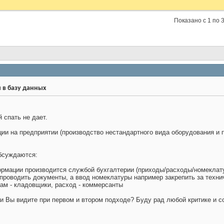
Показано с 1 по 3
в базу данных
 спать не дает.
ции на предприятии (производство нестандартного вида оборудования и 
обсуждаются:
формации производится службой бухгалтерии (приходы/расходы/номеклату
 проводить документы, а ввод номеклатуры например закрепить за техн
дам - кладовщики, расход - коммерсанты
и Вы видите при первом и втором подходе? Буду рад любой критике и с