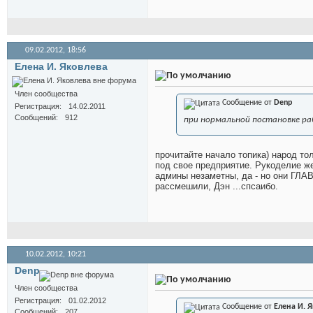
09.02.2012,
18:56
Елена И. Яковлева
Член сообщества
Сообщение от
Denp
Регистрация
14.02.2011
Сообщений
912
при нормальной постановке ра
прочитайте начало топика) народ тол
под свое предприятие. Рукоделие же 
админы незаметны, да - но они ГЛАВ
рассмешили, Дэн ...спсаибо.
10.02.2012,
10:21
Denp
Член сообщества
Регистрация
01.02.2012
Сообщение от
Елена И. 
Сообщений
207