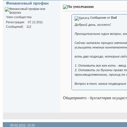
Финансовый профан
Член сообщества
Сообщение от
Dsd
Регистрация
07.12.2011
Добрый день, коллеги!
Сообщений
112
Принципиально один вопрос, к
Сейчас затеяли процесс автома
услышать мнение компетентн
есть два подхода, которые сей
1. Оставить все как есть - вв
2. Оставить за бухами право 
производственники, приход по 
Вопрос в том, какие подводные
Общепринято - бухгалтерия осущест
09.02.2012,
15:35