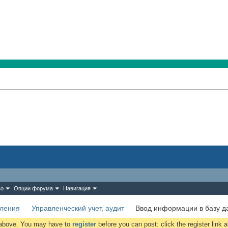
во
Опции форума
Навигация
вления
Управленческий учет, аудит
Ввод информации в базу д
k above. You may have to
register
before you can post: click the register link