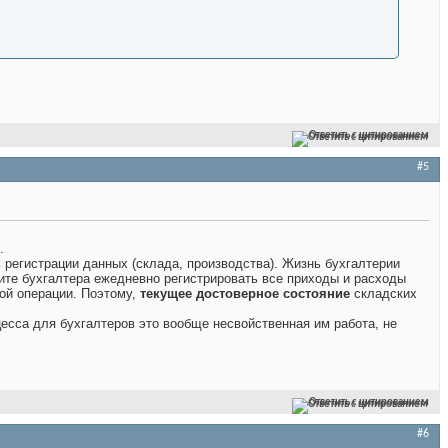
Ответить с цитированием
#5
.
ь регистрации данных (склада, производства). Жизнь бухгалтерии
авите бухгалтера ежедневно регистрировать все приходы и расходы
ной операции. Поэтому,
текущее достоверное состояние
складских
есса для бухгалтеров это вообще несвойственная им работа, не
Ответить с цитированием
#6