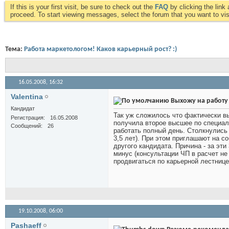
If this is your first visit, be sure to check out the
FAQ
by clicking the lin
proceed. To start viewing messages, select the forum that you want to visi
Тема:
Работа маркетологом! Каков карьерный рост? :)
16.05.2008,
16:32
Valentina
Выхожу на работу 
Кандидат
Так уж сложилось что фактически вы
Регистрация
16.05.2008
получила второе высшее по специал
Сообщений
26
работать полный день. Столкнулись 
3,5 лет). При этом приглашают на с
другого кандидата. Причина - за эти
минус (консультации ЧП в расчет не
продвигаться по карьерной лестниц
19.10.2008,
06:00
Pashaeff