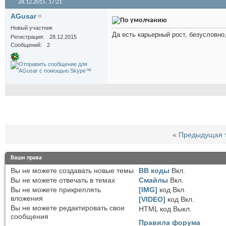
28.12.2015,
17:21
AGusar
Новый участник
Да есть карьерный рост, безусловно,
Регистрация
28.12.2015
Сообщений
2
«
Предыдущая 
Ваши права
Вы
не можете
создавать новые темы
BB коды
Вкл.
Вы
не можете
отвечать в темах
Смайлы
Вкл.
Вы
не можете
прикреплять
[IMG]
код
Вкл.
вложения
[VIDEO]
код
Вкл.
Вы
не можете
редактировать свои
HTML код
Выкл.
сообщения
Правила форума