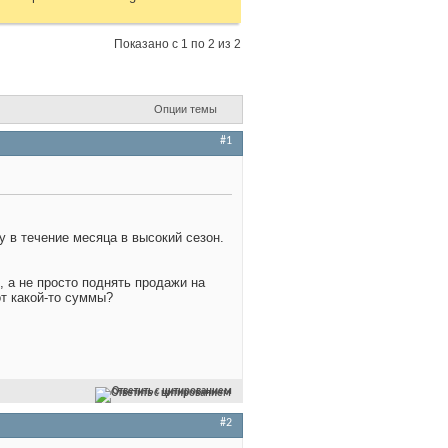
Показано с 1 по 2 из 2
Опции темы
#1
у в течение месяца в высокий сезон.
, а не просто поднять продажи на
от какой-то суммы?
Ответить с цитированием
#2