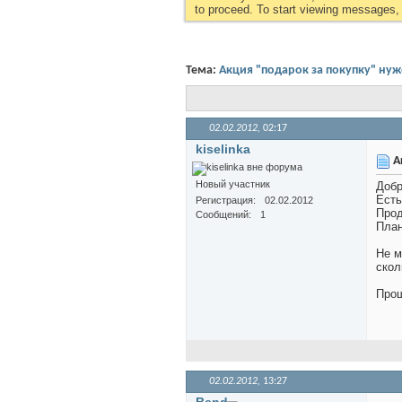
to proceed. To start viewing messages, s
Тема:
Акция "подарок за покупку" нуж
02.02.2012,
02:17
kiselinka
А
Новый участник
Добр
Есть
Регистрация
02.02.2012
Прод
Сообщений
1
План
Не м
скол
Прош
02.02.2012,
13:27