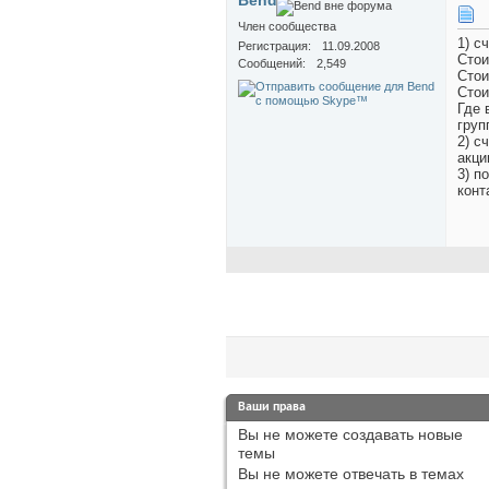
Bend
Член сообщества
1) с
Регистрация
11.09.2008
Стои
Сообщений
2,549
Стои
Стои
Где 
груп
2) с
акци
3) п
конт
Ваши права
Вы
не можете
создавать новые
темы
Вы
не можете
отвечать в темах