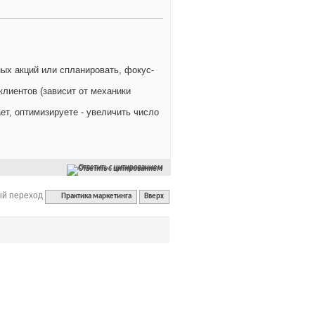
ных акций или спланировать, фокус-
клиентов (зависит от механики
ет, оптимизируете - увеличить число
Ответить с цитированием
й переход
Практика маркетинга
Вверх