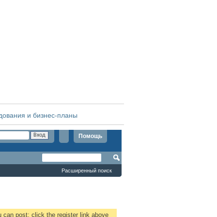
дования и бизнес-планы
Помощь
Расширенный поиск
 can post: click the register link above