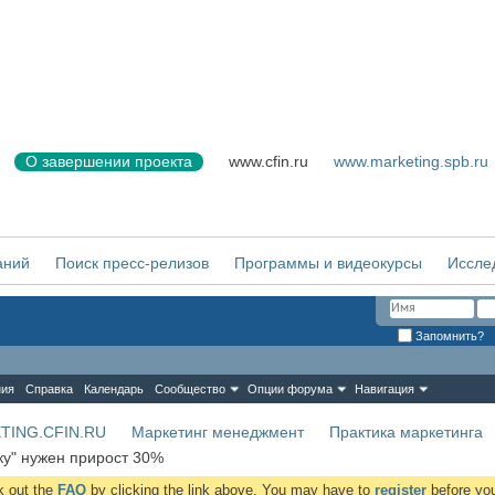
О завершении проекта
www.cfin.ru
www.marketing.spb.ru
аний
Поиск пресс-релизов
Программы и видеокурсы
Иссле
Запомнить?
ния
Справка
Календарь
Сообщество
Опции форума
Навигация
TING.CFIN.RU
Маркетинг менеджмент
Практика маркетинга
ку" нужен прирост 30%
ck out the
FAQ
by clicking the link above. You may have to
register
before you