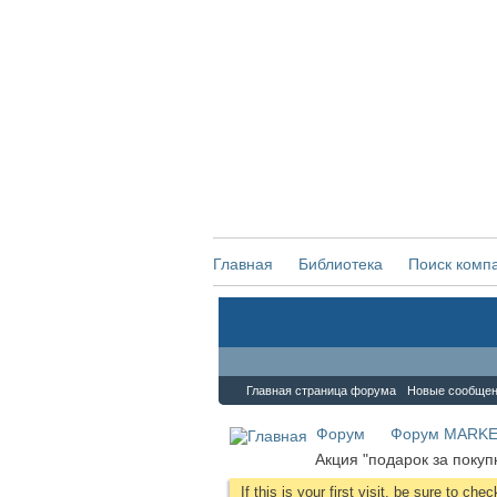
Главная
Библиотека
Поиск комп
Форум
Главная страница форума
Новые сообще
Форум
Форум MARKE
Акция "подарок за покуп
If this is your first visit, be sure to che