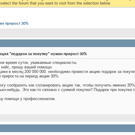
elect the forum that you want to visit from the selection below.
ен прирост 30%
кция "подарок за покупку" нужен прирост 30%
ое время суток, уважаемые специалисты.
 кейс, прошу вашей помощи.
ажи в месяц 200 000 000. необходимо провести акцию подарок за покупк
 прироста на период акции 30%.
огу сообразить как спланировать акцию так, чтобы получить именно 30%
ько-нибудь. Это как-то связано с суммой покупки? Подарок при покупке 
у помощи у профессионалов.