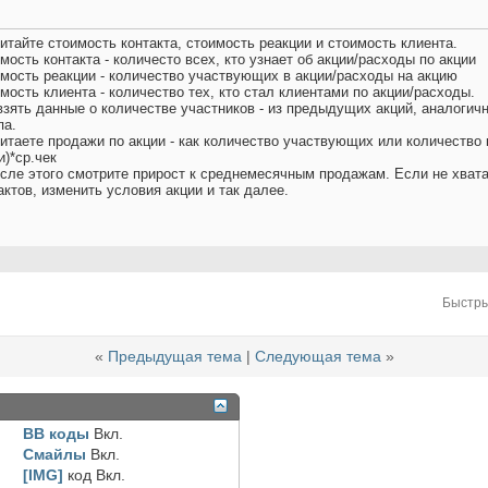
читайте стоимость контакта, стоимость реакции и стоимость клиента.
мость контакта - количесто всех, кто узнает об акции/расходы по акции
мость реакции - количество участвующих в акции/расходы на акцию
мость клиента - количество тех, кто стал клиентами по акции/расходы.
взять данные о количестве участников - из предыдущих акций, аналогич
па.
читаете продажи по акции - как количество участвующих или количество 
и)*ср.чек
осле этого смотрите прирост к среднемесячным продажам. Если не хвата
актов, изменить условия акции и так далее.
Быстры
«
Предыдущая тема
|
Следующая тема
»
BB коды
Вкл.
Смайлы
Вкл.
[IMG]
код
Вкл.