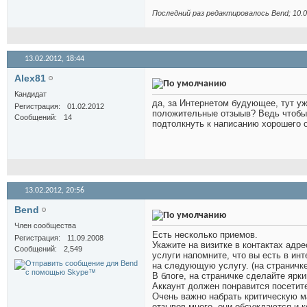
Последний раз редактировалось Bend; 10.0
13.02.2012,
18:44
Alex81
Кандидат
да, за Интернетом будующее, тут уж
Регистрация
01.02.2012
положительные отзыыв? Ведь чтобы н
Сообщений
14
подтолкнуть к написанию хорошего о
13.02.2012,
20:56
Bend
Член сообщества
Есть несколько приемов.
Регистрация
11.09.2008
Укажите на визитке в контактах адре
Сообщений
2,549
услуги напомните, что вы есть в инт
на следующую услугу. (на страничке
В блоге, на страничке сделайте ярк
Аккаунт должен понравится посетите
Очень важно набрать критическую ма
отзывов много, они обсуждаются и 