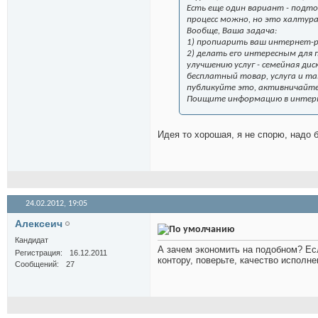
Есть еще один вариант - подто
процесс можно, но это халтура
Вообще, Ваша задача:
1) пропиарить ваш интернет-р
2) делать его интересным для 
улучшению услуг - семейная дис
бесплатный товар, услуга и та
публикуйте это, активничайте
Поищите информацию в интерне
Идея то хорошая, я не спорю, надо
24.02.2012,
19:05
Алексеич
Кандидат
А зачем экономить на подобном? Ес
Регистрация
16.12.2011
контору, поверьте, качество исполн
Сообщений
27