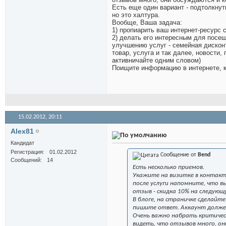
Есть еще один вариант - подтолкнут
но это халтура.
Вообще, Ваша задача:
1) пропиарить ваш интернет-ресурс 
2) делать его интересным для посе
улучшению услуг - семейная дисконт
товар, услуга и так далее, новости,
активничайте одним словом)
Поищите информацию в интернете, ка
15.02.2012,
20:11
Alex81
Кандидат
Регистрация
01.02.2012
Сообщение от
Bend
Сообщений
14
Есть несколько приемов.
Укажите на визитке в контакта
после услуги напомните, что в
отзыв - скидка 10% на следующу
В блоге, на страничке сделайт
пишите ответ. Аккаунт должен
Очень важно набрать критическ
видеть, что отзывов много, о