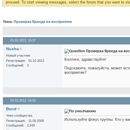
proceed. To start viewing messages, select the forum that you want to visi
Тема:
Проверка бренда на восприятие
01.02.2012,
15:37
Nusha
Проверка бренда на вос
Новый участник
Коллеги, здравствуйте!
Регистрация
01.02.2012
Сообщений
3
Подскажите, пожалуйста, может есть
восприятие?
01.02.2012,
16:50
Bend
Член сообщества
Используйте фокус-группы. Кто у в
Регистрация
11.09.2008
Сообщений
2,549