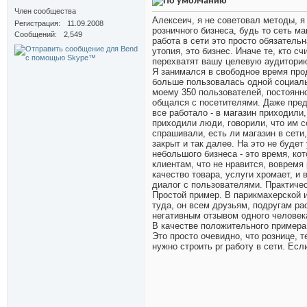
Член сообщества
Алексеич, я не советовал методы, я
Регистрация
11.09.2008
розничного бизнеса, будь то сеть м
Сообщений
2,549
работа в сети это просто обязатель
утопия, это бизнес. Иначе те, кто с
перехватят вашу целевую аудиторию
Я занимался в свободное время про
больше пользовалась одной социаль
моему 350 пользователей, постоянн
общался с посетителями. Даже пред
все работало - в магазин приходили,
приходили люди, говорили, что им 
спрашивали, есть ли магазин в сети
закрыт и так далее. На это не буде
небольшого бизнеса - это время, ко
клиентам, что не нравится, вовремя 
качество товара, услуги хромает, и 
диалог с пользователями. Практичес
Простой пример. В парикмахерской и
туда, он всем друзьям, подругам рас
негативным отзывом одного человека
В качестве положительного примера п
Это просто очевидно, что рознице, 
нужно строить pr работу в сети. Есл