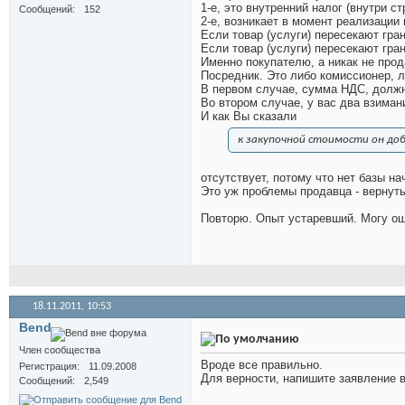
1-е, это внутренний налог (внутри ст
Сообщений
152
2-е, возникает в момент реализации 
Если товар (услуги) пересекают гра
Если товар (услуги) пересекают гр
Именно покупателю, а никак не прод
Посредник. Это либо комиссионер, л
В первом случае, сумма НДС, должна
Во втором случае, у вас два взиман
И как Вы сказали
к закупочной стоимости он до
отсутствует, потому что нет базы на
Это уж проблемы продавца - вернуть
Повторю. Опыт устаревший. Могу ош
18.11.2011,
10:53
Bend
Член сообщества
Вроде все правильно.
Регистрация
11.09.2008
Для верности, напишите заявление 
Сообщений
2,549