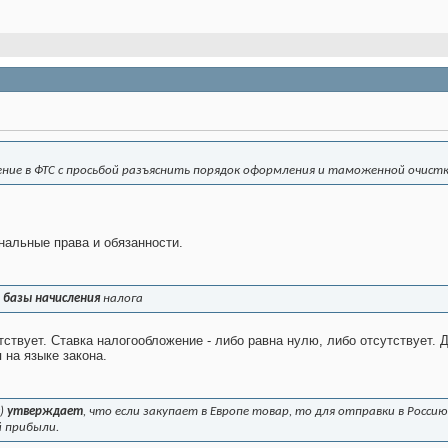
ение в ФТС с просьбой разъяснить порядок оформления и таможенной очист
нальные права и обязанности.
т
базы начисления
налога
тствует. Ставка налогообложение - либо равна нулю, либо отсутствует. 
я на языке закона.
к)
утверждает
, что если закупает в Европе товар, то для отправки в Росс
й прибыли.