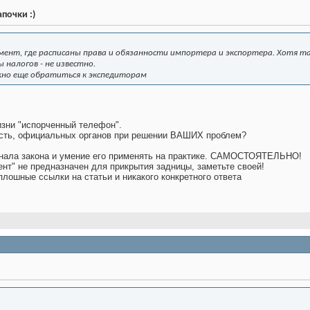
почки :)
мент, где расписаны права и обязанности импортера и экспортера. Хотя т
 налогов - не известно.
жно еще обратиться к экспедиторам
жизни "испорченный телефон".
ость, официальных органов при решении ВАШИХ проблем?
гинала закона и умение его применять на практике. САМОСТОЯТЕЛЬНО!
нт" не предназначен для прикрытия задницы, заметьте своей!
лошные ссылки на статьи и никакого конкретного ответа