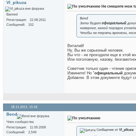
Vl_pikuza
Не смешите мои та
Banned
Bend
Регистрация
22.08.2011
Зато будет
официальный
доку
Сообщений
152
наверное, какой порядок уплаты
Чтобы не терять времени, мо
Виталий!
Ну, Вы же серьезный человек.
Вы что - не проходили еще в этой 
Или поголовную, назову, безгамотн
Советчик только один - чтение ори
Извините! Но "
официальный
докуме
Добавлю. В этом документе будут сп
18.11.2011,
15:16
Bend
Член сообщества
Регистрация
11.09.2008
Сообщение от
Vl_pikuza
Сообщений
2,549