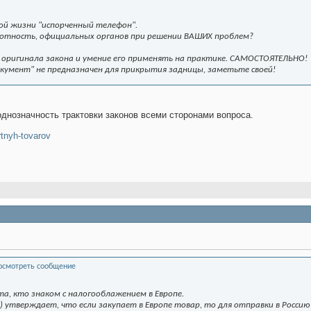
той жизни "испорченный телефон".
амотность, официальных органов при решении ВАШИХ проблем?
е оригинала закона и умение его применять на практике. САМОСТОЯТЕЛЬНО!
кумент" не предназначен для прикрытия задницы, заметьте своей!
днозначность трактовки законов всеми сторонами вопроса.
rtnyh-tovarov
а, кто знаком с налогооблажением в Европе.
) утверждает, что если закупает в Европе товар, то для отправки в Росси