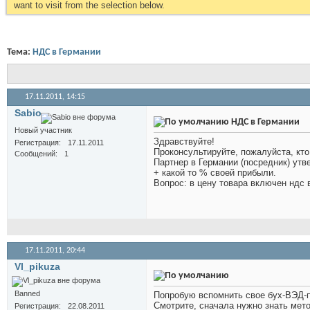
want to visit from the selection below.
Тема:
НДС в Германии
17.11.2011,
14:15
Sabio
НДС в Германии
Новый участник
Здравствуйте!
Регистрация
17.11.2011
Проконсультируйте, пожалуйста, кто
Сообщений
1
Партнер в Германии (посредник) утв
+ какой то % своей прибыли.
Вопрос: в цену товара включен ндс 
17.11.2011,
20:44
Vl_pikuza
Banned
Попробую вспомнить свое бух-ВЭД-
Смотрите, сначала нужно знать мето
Регистрация
22.08.2011