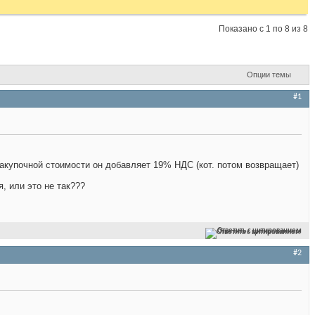
Показано с 1 по 8 из 8
Опции темы
#1
 закупочной стоимости он добавляет 19% НДС (кот. потом возвращает)
, или это не так???
Ответить с цитированием
#2