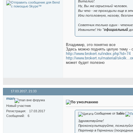
Виталий!
Ну, Вы же серьезный человек.
Вы что - не проходили еще в э
Или поголовную, назову, безг
Советчик только один - чтени
Извините! Но "
официальный
до
Владимир, это понятно все
Здесь можно поднять целую тему - о
http://www.brokert.ru/index.php?id=74
http://www.brokert.ru/material/skolk...o
может будет полезно
17.03.2017,
21:33
man
Новый участник
Регистрация
17.03.2017
Сообщение от
Sabio
Сообщений
6
Здравствуйте!
Проконсультируйте, пожалуйст
Партнер в Германии (посредник