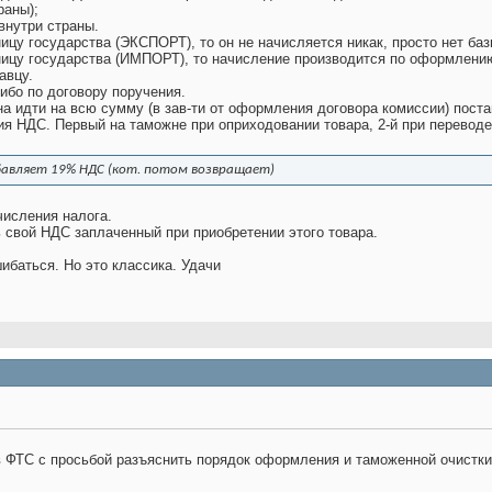
раны);
внутри страны.
ницу государства (ЭКСПОРТ), то он не начисляется никак, просто нет ба
аницу государства (ИМПОРТ), то начисление производится по оформлени
авцу.
ибо по договору поручения.
 идти на всю сумму (в зав-ти от оформления договора комиссии) постав
ия НДС. Первый на таможне при оприходовании товара, 2-й при переводе 
бавляет 19% НДС (кот. потом возвращает)
числения налога.
 свой НДС заплаченный при приобретении этого товара.
ибаться. Но это классика. Удачи
в ФТС с просьбой разъяснить порядок оформления и таможенной очистки