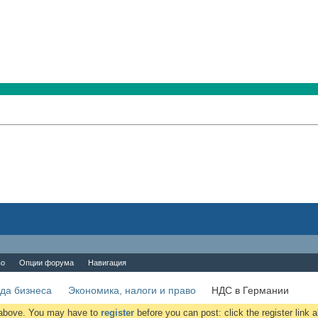
во
Опции форума
Навигация
да бизнеса
Экономика, налоги и право
НДС в Германии
k above. You may have to
register
before you can post: click the register link