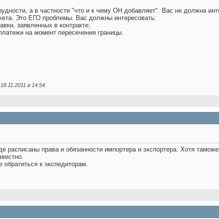
рудности, а в частности "что и к чему ОН добавляет". Вас не должна ин
жета. Это ЕГО проблемы. Вас должны интересовать:
авки, заявленных в контракте;
 платежи на момент пересечения границы.
18.11.2011 в
14:54
.
е расписаны права и обязанности импортера и экспортера. Хотя таможе
звестно.
е обратиться к экспедиторам.