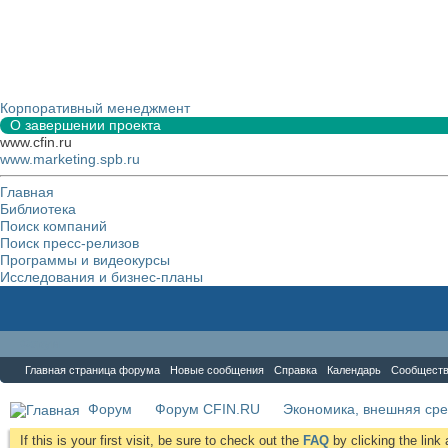
Корпоративный менеджмент
О завершении проекта
www.cfin.ru
www.marketing.spb.ru
Главная
Библиотека
Поиск компаний
Поиск пресс-релизов
Программы и видеокурсы
Исследования и бизнес-планы
Форум
Главная страница форума
Новые сообщения
Справка
Календарь
Сообщест
Форум
Форум CFIN.RU
Экономика, внешняя сре
If this is your first visit, be sure to check out the
FAQ
by clicking the lin