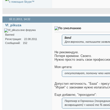
18.11.2011,
14:32
Vl_pikuza
Banned
Bend
Регистрация
22.08.2011
Для верности, напишите заявл
Сообщений
152
Не рекомендую.
Потеря времени. Своего.
Нужно просто знать свои профессио
Моя цитата:
отсутствует, потому что не
Допустил неточность. "База" - прису
"Играя" с законами нужно излагатьс
Еще добавлю, "проходили":
Партнер в Германии (посредни
возвращает) + какой то % свое