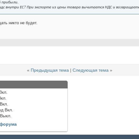
й прибыли.
 ндс внутри ЕС? При экспорте из цены товара вычитается НДС и возвращаетс
ть никто не будет.
«
Предыдущая тема
|
Следующая тема
»
Вкл.
Вкл.
Вкл.
од
Вкл.
Выкл.
 форума