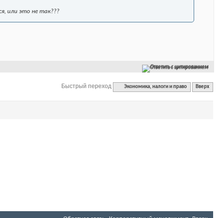
я, или это не так???
Ответить с цитированием
Быстрый переход
Экономика, налоги и право
Вверх