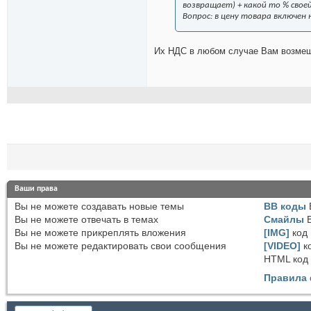
возвращает) + какой то % свое
Вопрос: в цену товара включен
Их НДС в любом случае Вам возмеща
Ваши права
Вы
не можете
создавать новые темы
BB коды
Вы
не можете
отвечать в темах
Смайлы
Вы
не можете
прикреплять вложения
[IMG]
код
Вы
не можете
редактировать свои сообщения
[VIDEO]
к
HTML код
Правила