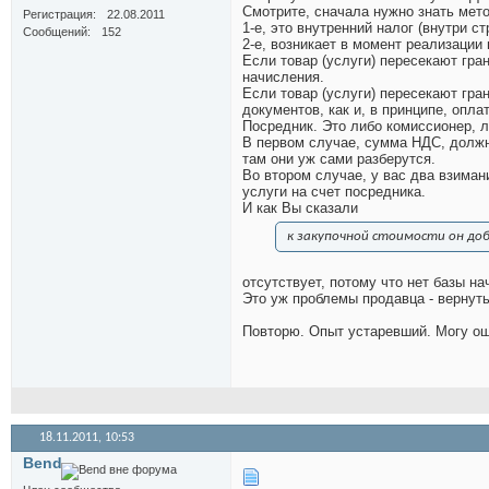
Смотрите, сначала нужно знать мето
Регистрация
22.08.2011
1-е, это внутренний налог (внутри ст
Сообщений
152
2-е, возникает в момент реализации 
Если товар (услуги) пересекают гра
начисления.
Если товар (услуги) пересекают гр
документов, как и, в принципе, опл
Посредник. Это либо комиссионер, л
В первом случае, сумма НДС, должна
там они уж сами разберутся.
Во втором случае, у вас два взиман
услуги на счет посредника.
И как Вы сказали
к закупочной стоимости он до
отсутствует, потому что нет базы на
Это уж проблемы продавца - вернуть
Повторю. Опыт устаревший. Могу ош
18.11.2011,
10:53
Bend