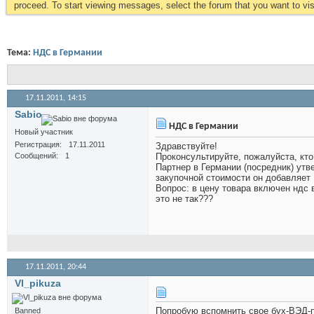
proceed. To start viewing messages, select the forum that you want to visi
Тема:
НДС в Германии
17.11.2011,
14:15
Sabio
НДС в Германии
Новый участник
Регистрация
17.11.2011
Здравствуйте!
Сообщений
1
Проконсультируйте, пожалуйста, кто
Партнер в Германии (посредник) утве
закупочной стоимости он добавляет 
Вопрос: в цену товара включен ндс 
это не так???
17.11.2011,
20:44
Vl_pikuza
Попробую вспомнить свое бух-ВЭД-
Banned