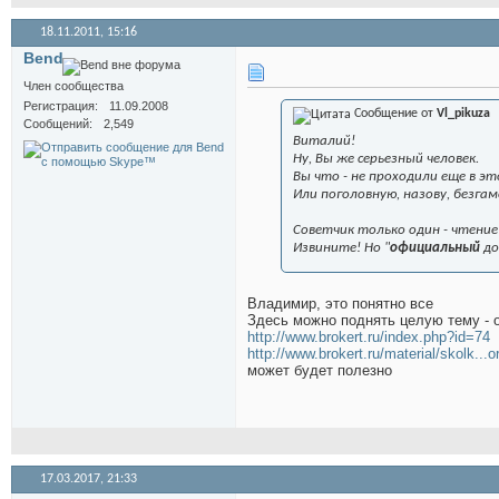
18.11.2011,
15:16
Bend
Член сообщества
Регистрация
11.09.2008
Сообщение от
Vl_pikuza
Сообщений
2,549
Виталий!
Ну, Вы же серьезный человек.
Вы что - не проходили еще в э
Или поголовную, назову, безг
Советчик только один - чтени
Извините! Но "
официальный
до
Владимир, это понятно все
Здесь можно поднять целую тему - о
http://www.brokert.ru/index.php?id=74
http://www.brokert.ru/material/skolk...o
может будет полезно
17.03.2017,
21:33