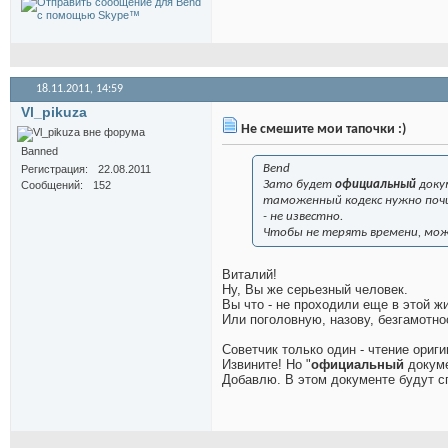
18.11.2011,
14:59
Vl_pikuza
Не смешите мои тапочки :)
Banned
Bend
Регистрация
22.08.2011
Зато будет
официальный
доку
Сообщений
152
таможенный кодекс нужно почи
- не известно.
Чтобы не терять времени, мо
Виталий!
Ну, Вы же серьезный человек.
Вы что - не проходили еще в этой 
Или поголовную, назову, безгамотн
Советчик только один - чтение ори
Извините! Но "
официальный
докуме
Добавлю. В этом документе будут сп