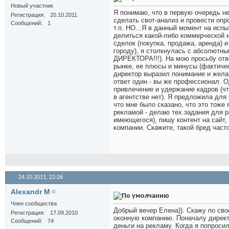
Новый участник
Я понимаю, что в первую очередь н
Регистрация
20.10.2011
сделать свот-анализ и провести опр
Сообщений
1
т.п. НО...Я в данный момент на исп
делиться какой-либо коммерческой 
сделок (покупка, продажа, аренда) 
городу), я столкнулась с абсолютны
ДИРЕКТОРА!!!). На мою просьбу отве
рынке, ее плюсы и минусы (фактичес
директор выразил понимание и желан
ответ один - вы же профессионал. О
привлечение и удержание кадров (чт
в агентстве нет). Я предложила для
что мне было сказано, что это тоже
рекламой - делаю тех.задания для р
имеющегося), пишу контент на сайт
компании. Скажите, такой бред част
24.10.2011,
22:26
Alexandr M
Член сообщества
Добрый вечер Елена)). Скажу по сво
Регистрация
17.09.2010
оконную компанию. Поначалу директ
Сообщений
74
деньги на рекламу. Когда я попроси