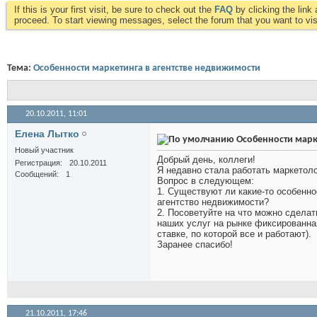
If this is your first visit, be sure to check out the
FAQ
by clicking the lin
proceed. To start viewing messages, select the forum that you want to visi
Тема:
Особенности маркетинга в агентстве недвижимости
20.10.2011,
11:01
Елена Лытко
Особенности марк
Новый участник
Добрый день, коллеги!
Регистрация
20.10.2011
Я недавно стала работать маркетоло
Сообщений
1
Вопрос в следующем:
1. Существуют ли какие-то особенно
агентство недвижимости?
2. Посоветуйте на что можно сделат
наших услуг на рынке фиксированн
ставке, по которой все и работают).
Заранее спасибо!
21.10.2011,
17:46