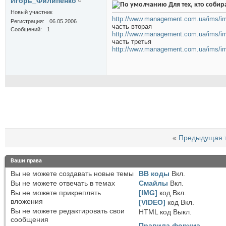
Игорь_Филипенко
Для тех, кто собир
Новый участник
http://www.management.com.ua/ims/i
Регистрация
06.05.2006
часть вторая
Сообщений
1
http://www.management.com.ua/ims/i
часть третья
http://www.management.com.ua/ims/i
«
Предыдущая 
Ваши права
Вы
не можете
создавать новые темы
BB коды
Вкл.
Вы
не можете
отвечать в темах
Смайлы
Вкл.
Вы
не можете
прикреплять
[IMG]
код
Вкл.
вложения
[VIDEO]
код
Вкл.
Вы
не можете
редактировать свои
HTML код
Выкл.
сообщения
Правила форума