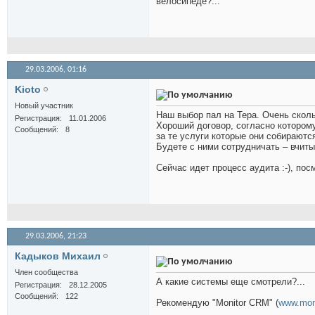
велосипеде?...
29.03.2006,
01:16
Kioto
Новый участник
Наш выбор пал на Тера. Очень скол
Регистрация
11.01.2006
Хороший договор, согласно которому
Сообщений
8
за те услуги которые они собираютс
Будете с ними сотрудничать – вчиты
Сейчас идет процесс аудита :-), пос
29.03.2006,
21:23
Кадыков Михаил
Член сообщества
А какие системы еще смотрели?...
Регистрация
28.12.2005
Сообщений
122
Рекомендую "Monitor CRM" (
www.moni