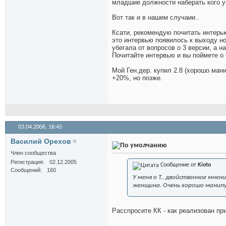
младшие должности наберать кого у
Вот так и в нашем случаии..
Ксати, рекомендую почитать интерь
это интервью появилось к выходу но
убегала от вопросов о 3 версии, а н
Почитайте интервью и вы поймете о 
Мой Ген.дер. купил 2.8 (хорошо мани
+20%, но позже.
03.04.2006,
16:45
Василий Орехов
Член сообщества
Регистрация
02.12.2005
Сообщение от
Kioto
Сообщений
160
У меня о Т.. двойственное мнен
женщина. Очень хорошо манип
Расспросите КК - как реализован п