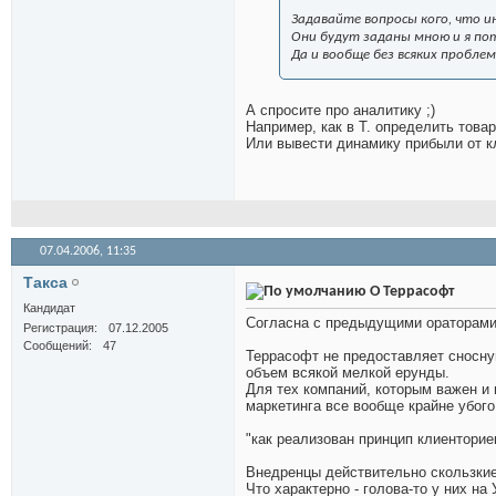
Задавайте вопросы кого, что и
Они будут заданы мною и я по
Да и вообще без всяких пробле
А спросите про аналитику ;)
Например, как в Т. определить това
Или вывести динамику прибыли от к
07.04.2006,
11:35
Такса
О Террасофт
Кандидат
Согласна с предыдущими ораторами
Регистрация
07.12.2005
Сообщений
47
Террасофт не предоставляет сносну
объем всякой мелкой ерунды.
Для тех компаний, которым важен и 
маркетинга все вообще крайне убого
"как реализован принцип клиенторие
Внедренцы действительно скользкие
Что характерно - голова-то у них н