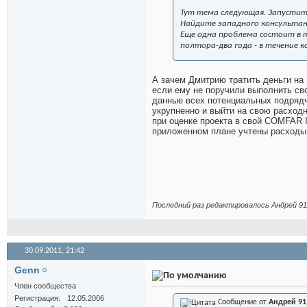
Тут тема следующая. Запустить
Найдите западного консультан
Еще одна проблема состоит в 
полтора-два года - в течение 
А зачем Дмитрию тратить деньги на
если ему не поручили выполнить сво
данные всех потенциальных подрядч
укрупненно и выйти на свою расходн
при оценке проекта в свой COMFAR II
приложенном плане учтены расходы н
Последний раз редактировалось Андрей 911
30.09.2011,
21:42
Genn
Член сообщества
Регистрация
12.05.2006
Сообщение от
Андрей 91