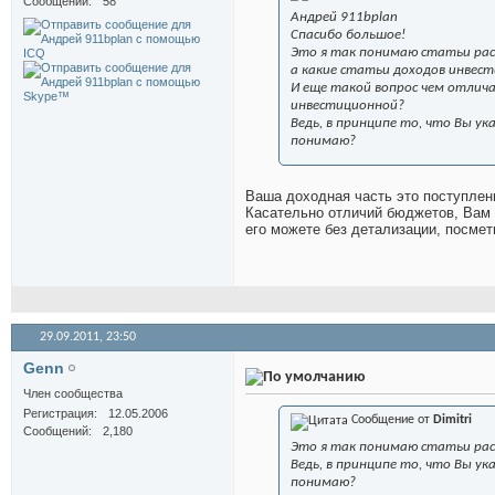
Сообщений
58
Андрей 911bplan
Спасибо большое!
Это я так понимаю статьи ра
а какие статьи доходов инвес
И еще такой вопрос чем отлич
инвестиционной?
Ведь, в принципе то, что Вы у
понимаю?
Ваша доходная часть это поступлени
Касательно отличий бюджетов, Вам 
его можете без детализации, посмет
29.09.2011,
23:50
Genn
Член сообщества
Регистрация
12.05.2006
Сообщение от
Dimitri
Сообщений
2,180
Это я так понимаю статьи ра
Ведь, в принципе то, что Вы у
понимаю?