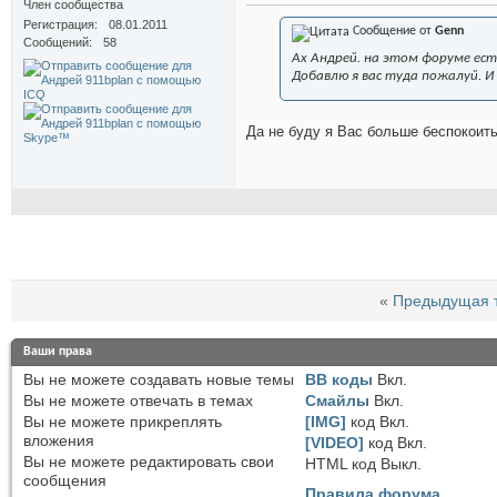
Член сообщества
Регистрация
08.01.2011
Сообщение от
Genn
Сообщений
58
Ах Андрей. на этом форуме ест
Добавлю я вас туда пожалуй. 
Да не буду я Вас больше беспокоить
«
Предыдущая 
Ваши права
Вы
не можете
создавать новые темы
BB коды
Вкл.
Вы
не можете
отвечать в темах
Смайлы
Вкл.
Вы
не можете
прикреплять
[IMG]
код
Вкл.
вложения
[VIDEO]
код
Вкл.
Вы
не можете
редактировать свои
HTML код
Выкл.
сообщения
Правила форума