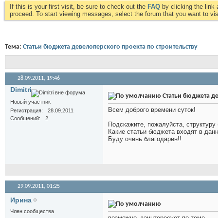
If this is your first visit, be sure to check out the
FAQ
by clicking the lin
proceed. To start viewing messages, select the forum that you want to visi
Тема:
Статьи бюджета девелоперского проекта по строительству
28.09.2011,
19:46
Dimitri
Статьи бюджета де
Новый участник
Всем доброго времени суток!
Регистрация
28.09.2011
Сообщений
2
Подскажите, пожалуйста, структуру
Какие статьи бюджета входят в дан
Буду очень благодарен!!
29.09.2011,
01:25
Иринa
Член сообщества
возможно, заинтересует по теме