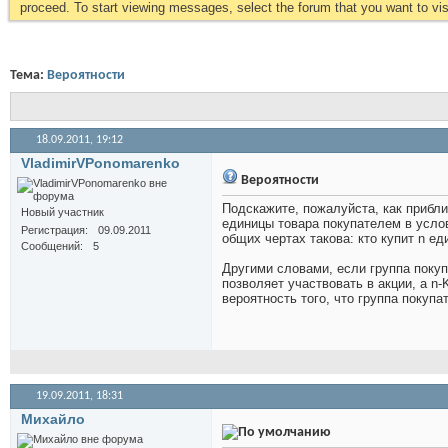
proceed. To start viewing messages, select the forum that you want to visi
Тема:
Вероятности
18.09.2011,
19:12
VladimirVPonomarenko
Вероятности
Подскажите, пожалуйста, как прибл
Новый участник
единицы товара покупателем в услов
Регистрация
09.09.2011
общих чертах такова: кто купит n ед
Сообщений
5
Другими словами, если группа покупа
позволяет участвовать в акции, а n-
вероятность того, что группа покупа
19.09.2011,
18:31
Михайло