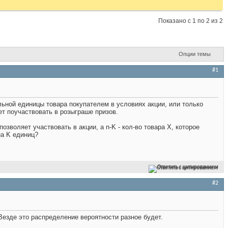
Показано с 1 по 2 из 2
Опции темы
#1
ьной единицы товара покупателем в условиях акции, или только
ет поучаствовать в розыграше призов.
позволяет участвовать в акции, а n-K - кол-во товара X, которое
на K единиц?
Ответить с цитированием
#2
 Везде это распределение вероятности разное будет.