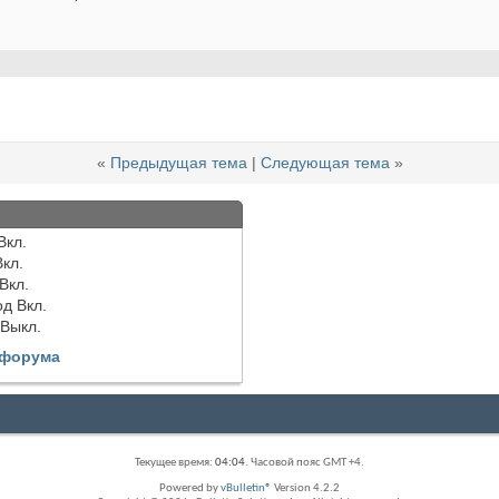
«
Предыдущая тема
|
Следующая тема
»
Вкл.
Вкл.
Вкл.
од
Вкл.
Выкл.
 форума
Текущее время:
04:04
. Часовой пояс GMT +4.
Powered by
vBulletin®
Version 4.2.2