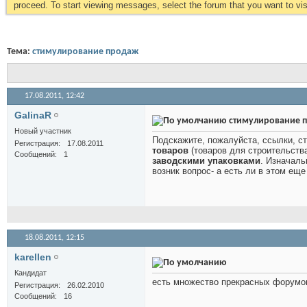
proceed. To start viewing messages, select the forum that you want to visi
Тема:
стимулирование продаж
17.08.2011,
12:42
GalinaR
стимулирование 
Новый участник
Подскажите, пожалуйста, ссылки, с
Регистрация
17.08.2011
товаров
(товаров для строительства
Сообщений
1
заводскими упаковками
. Изначаль
возник вопрос- а есть ли в этом ещ
18.08.2011,
12:15
karellen
Кандидат
есть множество прекрасных форумов
Регистрация
26.02.2010
Сообщений
16