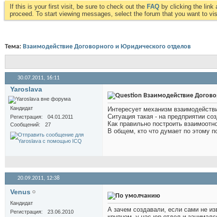
If this is your first visit, be sure to check out the
FAQ
by clicking the lin
proceed. To start viewing messages, select the forum that you want to visi
Тема:
Взаимодействие Договорного и Юридического отделов
30.07.2011,
16:11
Yaroslava
Взаимодействие Догово
Кандидат
Интересует механизм взаимодействия
Ситуация такая - на предприятии с
Регистрация
04.01.2011
Как правильно построить взаимоотн
Сообщений
27
В общем, кто что думает по этому п
20.09.2011,
12:38
Venus
Кандидат
А зачем создавали, если сами не из
Регистрация
23.06.2010
крупном, у нас юр.отдел и занималс