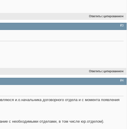
Ответить с цитированием
#3
Ответить с цитированием
#4
являюся и.о.начальника договорного отдела и с момента появления
вание с необходимыми отделами, в том числе юр.отделом).