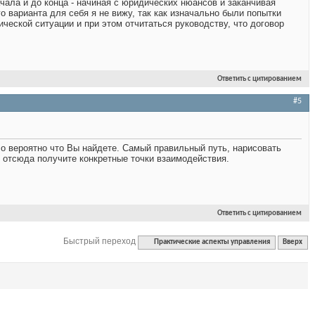
ачала и до конца - начиная с юридических нюансов и заканчивая
 варианта для себя я не вижу, так как изначально были попытки
ической ситуации и при этом отчитаться руководству, что договор
Ответить с цитированием
#5
ло вероятно что Вы найдете. Самый правильный путь, нарисовать
 отсюда получите конкретные точки взаимодействия.
Ответить с цитированием
Быстрый переход
Практические аспекты управления
Вверх