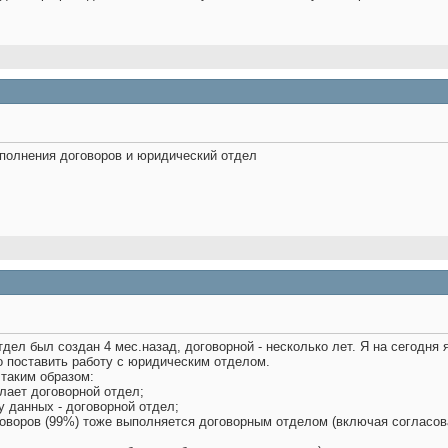
исполнения договоров и юридический отдел
ел был создан 4 мес.назад, договорной - несколько лет. Я на сегодня 
о поставить работу с юридическим отделом.
 таким образом:
елает договорной отдел;
зу данных - договорной отдел;
оговоров (99%) тоже выполняется договорным отделом (включая согласо