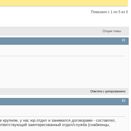
Показано с 1 по 5 из 5
Опции темы
#1
Ответить с цитированием
#2
де крупном, у нас юр.отдел и занимался договорами - составлял,
оответствующий заинтересованный отдел/служба (снабженцы,