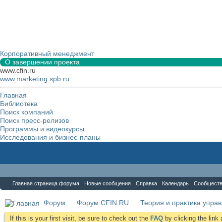
Корпоративный менеджмент
О завершении проекта
www.cfin.ru
www.marketing.spb.ru
Главная
Библиотека
Поиск компаний
Поиск пресс-релизов
Программы и видеокурсы
Исследования и бизнес-планы
Форум
Главная страница форума
Новые сообщения
Справка
Календарь
Сообщест
Форум
Форум CFIN.RU
Теория и практика упра
If this is your first visit, be sure to check out the
FAQ
by clicking the lin