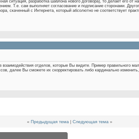
ная ситуация, разработка шаблона нового договора), то делает его от н
ием. Т.е. сам выполняет согласование и подписание сторонами. Другого
вора, скаченный с Интернета, который абсолютно не соответствует практ
ов взаимодействия отделов, которые Вы видите. Пример правильного ма
ов, далее Вы сможете их скорректировать либо кардинально изменить,
«
Предыдущая тема
|
Следующая тема
»