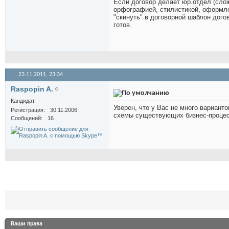
Если договор делает юр.отдел (слож
орфографией, стилистикой, оформлен
"скинуть" в договорной шаблон дого
готов.
23.11.2011,
23:34
Raspopin A.
Кандидат
Уверен, что у Вас не много вариант
Регистрация
30.11.2006
схемы существующих бизнес-процесс
Сообщений
16
Ваши права