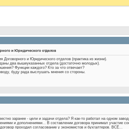
рного и Юридического отделов
 Договорного и Юридического отделов (практика из жизни).
озданы два вышеуказанных отдела (достаточно молодых).
ошения? Функции каждого? Кто за что отвечает?
оводу, буду рада выслушать мнения со стороны.
вестно заранее - цели и задачи отдела? Я как-то работал на одном заво
нениями и дополнениями... В составлении договора принимал участие с
м договор проходил согласование у экономистов и бухгалтеров. ВСЁ...