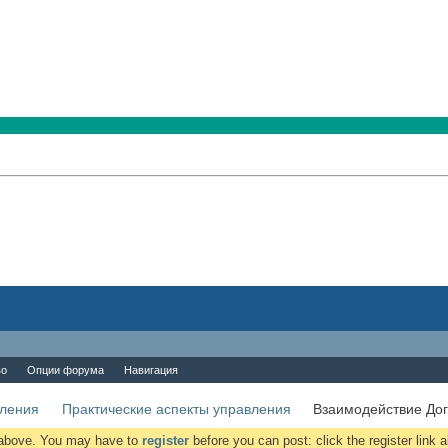
во
Опции форума
Навигация
вления
Практические аспекты управления
Взаимодействие Дог
k above. You may have to
register
before you can post: click the register link