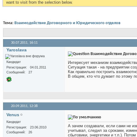
want to visit from the selection below.
Тема:
Взаимодействие Договорного и Юридического отделов
30.07.2011,
16:11
Yaroslava
Взаимодействие Догово
Кандидат
Интересует механизм взаимодействия
Ситуация такая - на предприятии с
Регистрация
04.01.2011
Как правильно построить взаимоотн
Сообщений
27
В общем, кто что думает по этому п
20.09.2011,
12:38
Venus
Кандидат
А зачем создавали, если сами не из
Регистрация
23.06.2010
учитывал, следил за сроками, изме
Сообщений
26
сбытовики, энергетики и т.п.). Пото