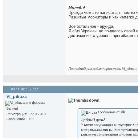
Миледи!
Прежде чем это написать, я помню ч
Разбитые морниторы и как нелегко 
Всё остальное - ерунда.
Я с/из Украины, но пришлось своей а
достижение, а уровень прогибаемос
Последний раз редактировалось Vl_pikuza; 
03.11.2011,
23:27
Vl_pikuza
Banned
Сообщение от
slk
Регистрация
22.08.2011
Сообщений
152
Добрый день!
У меня следующая ситуация: мн
специальности (инженер/менед
момент заканчиваю второе выс