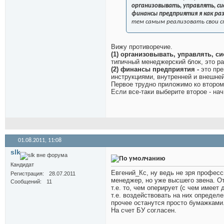
организовывать, управлять, с
финансы предприятия я как раз
тем самым реализовать свои с
Вижу противоречие.
(1) организовывать, управлять, 
типичный менеджерский блок, это ра
(2) финансы предприятия -
это пр
инструкциями, внутренней и внешне
Первое трудно приложимо ко втором
Если все-таки выберите второе - на
01.08.2011,
11:08
slk
Кандидат
Евгений_Кс, ну ведь не зря профес
Регистрация
28.07.2011
менеджер, но уже высшего звена. Отч
Сообщений
11
т.е. то, чем оперирует (с чем имее
т.е. воздействовать на них определ
прочее останутся просто бумажками
На счет БУ согласен.