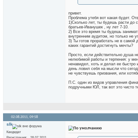
привет.
Проблема утебя вот какая будет. От
1)Сколько лет, ты будешь расти до 
братьев-Иванушек
, ну лет 7-10.
2) Все это время ты будешь занима
внутренним аудитом, но только не у
3) Ты готов проработать не в самой 
каких гарантий достигнуть мечты?
Просто, если действительно душа не
нелюбимой работы и терпения: у мен
ненавидел, хоть и делал ее быстро 
день ловил себя на мысли что сегодн
не чувствуешь призвания, или хотяб
П.С. один из видов управления фин
подручными ЮЛ, так вот это чисто 
02.08.2011,
09:58
slk
Кандидат
Регистрация
28.07.2011