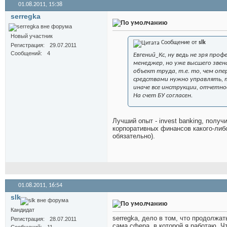
01.08.2011,
15:38
serregka
Новый участник
Сообщение от
slk
Регистрация
29.07.2011
Сообщений
4
Евгений_Кс, ну ведь не зря пр
менеджер, но уже высшего звена
объект труда, т.е. то, чем оп
средствами нужно управлять, 
иначе все инструкции, отчетн
На счет БУ согласен.
Лучший опыт - invest banking, полу
корпоративных финансов какого-либо 
обязательно).
01.08.2011,
16:54
slk
Кандидат
serregka, дело в том, что продолжа
Регистрация
28.07.2011
сама сфера, в которой я работаю. Ч