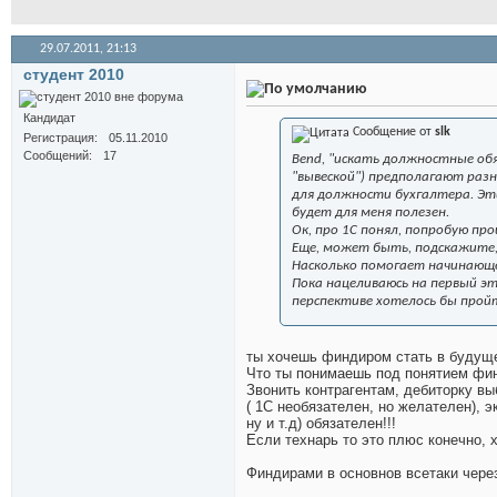
29.07.2011,
21:13
студент 2010
Кандидат
Сообщение от
slk
Регистрация
05.11.2010
Сообщений
17
Bend, "искать должностные обя
"вывеской") предполагают раз
для должности бухгалтера. Эт
будет для меня полезен.
Ок, про 1С понял, попробую пр
Еще, может быть, подскажите, 
Насколько помогает начинающ
Пока нацеливаюсь на первый э
перспективе хотелось бы пройт
ты хочешь финдиром стать в будуще
Что ты понимаешь под понятием фин
Звонить контрагентам, дебиторку вы
( 1С необязателен, но желателен), 
ну и т.д) обязателен!!!
Если технарь то это плюс конечно, х
Финдирами в основнов всетаки чере