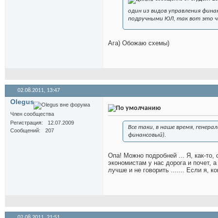
один из видов управления фин
подручными ЮЛ, так вот это ч
Ага) Обожаю схемы)
02.08.2011,
13:47
Olegus
Член сообщества
Регистрация
12.07.2009
Все таки, в наше время, генера
Сообщений
207
финансовый).
Опа! Можно подробней ... Я, как-то, 
экономистам у нас дорога и почет, 
лучше и не говорить ....... Если я, 
02.08.2011,
21:51