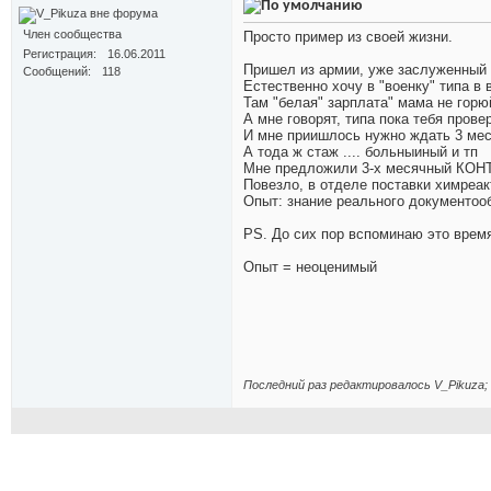
Член сообщества
Просто пример из своей жизни.
Регистрация
16.06.2011
Пришел из армии, уже заслуженный с
Сообщений
118
Естественно хочу в "военку" типа в
Там "белая" зарплата" мама не горюй
А мне говорят, типа пока тебя провер
И мне приишлось нужно ждать 3 мес
А тода ж стаж .... больныиный и тп
Мне предложили 3-х месячный КОНТР
Повезло, в отделе поставки химреак
Опыт: знание реального документооб
PS. До сих пор вспоминаю это врем
Опыт = неоценимый
Последний раз редактировалось V_Pikuza; 