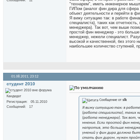
Сообщений
11
"технарем", иметь инженерное мышл
ГИПом (аналог фин дира для сфера с
объект деятельности и перейти в фи
Я вижу ситуацию так: в работе фин
специалиста), таких как отчетность
менеджера). Так вот, чем выше пози
простой фин менеджер - это больше
менеджер, нежели специалист. Разу
высокой и качественной, без этого 
наибольшее количество ступеней, 
01.08.2011,
23:12
студент 2010
Кандидат
Сообщение от
slk
Регистрация
05.11.2010
Сообщений
17
Я вижу ситуацию так: в работ
(работа специалиста), таких к
(работа менеджера). Так вот, 
мнение. Если простой фин мене
напротив, это больше менедже
умений у фин дира должна быть
стать фин диром, нужен прой