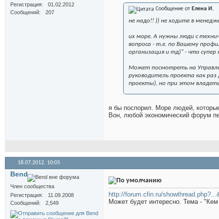
Регистрация
01.02.2012
Сообщение от
Елена И.
Сообщений
207
не надо!! )) не ходите в мене
их море. А нужны люди с техни
вопроса - т.е. по Вашему проф
организация и тд)" - что супер
Может посмотреть на Управл
руководитель проекта как раз 
проекты), но при этом владеть
я бы поспорил. Море людей, которы
Вон, любой экономический форум пе
18.07.2012,
10:05
Bend
Член сообщества
http://forum.cfin.ru/showthread.php?..
Регистрация
11.09.2008
Может будет интересно. Тема - "Кем 
Сообщений
2,549