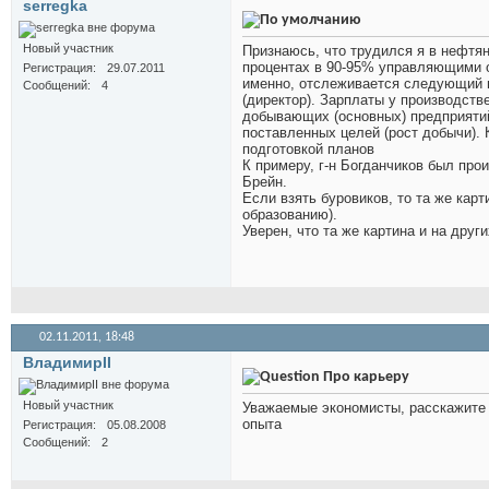
serregka
Новый участник
Признаюсь, что трудился я в нефтян
процентах в 90-95% управляющими о
Регистрация
29.07.2011
именно, отслеживается следующий п
Сообщений
4
(директор). Зарплаты у производст
добывающих (основных) предприятий 
поставленных целей (рост добычи).
подготовкой планов
К примеру, г-н Богданчиков был про
Брейн.
Если взять буровиков, то та же карт
образованию).
Уверен, что та же картина и на дру
02.11.2011,
18:48
ВладимирII
Про карьеру
Новый участник
Уважаемые экономисты, расскажите и
опыта
Регистрация
05.08.2008
Сообщений
2