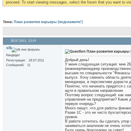
proceed. To start viewing messages, select the forum that you want to visi
Тема:
План развития карьеры (подскажите!)
28.07.2011,
12:19
slk
План развития карьеры 
Кандидат
Добрый день!
Регистрация
28.07.2011
У меня следующая ситуация: мне 26
Сообщений
11
(инженер/менеджер производственно-
высшее по специальности "Финансы 
выпуск. Хочу сменить область деяте
менеджера, в перспективе дорасти 
Понятно, что начинать придется с са
идти в правильном направлении.
Поэтому вопрос следующий: как наи
управления на предприятии? Какие 
первую очередь?
Много пишут, что для работы финан
Разве 1С - это не чисто бухгалтерс
уровне.
В работе хотелось бы сделать упор 
заниматься анализом не очень хоте
Буду очень благодарен за совет!