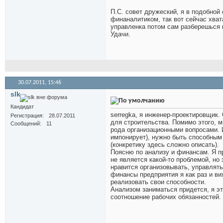
П.С. совет дружеский, я в подобной
финаналитиком, так вот сейчас хва
управленка потом сам разберешься к
Удачи.
30.07.2011,
15:46
slk
Кандидат
serregka, я инженер-проектировщик.
Регистрация
28.07.2011
для строительства. Помимо этого, м
Сообщений
11
рода организационными вопросами. 
импонирует), нужно быть способным 
(конкретику здесь сложно описать).
Поясню по анализу и финансам. Я п
не является какой-то проблемой, но
нравится организовывать, управлять
финансы предприятия я как раз и ви
реализовать свои способности.
Анализом заниматься придется, я эт
соотношение рабочих обязанностей.