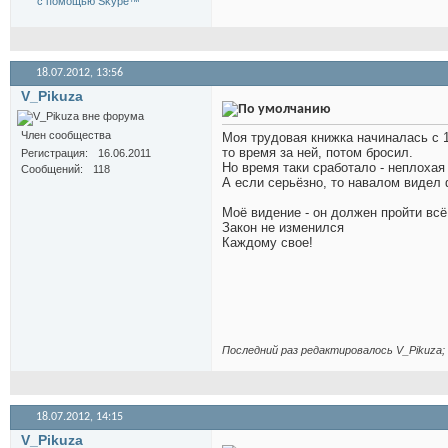
18.07.2012,
13:56
V_Pikuza
Член сообщества
Моя трудовая книжка начиналась с 16
то время за ней, потом бросил.
Регистрация
16.06.2011
Но время таки сработало - неплохая пе
Сообщений
118
А если серьёзно, то навалом видел 
Моё видение - он должен пройти всё, 
Закон не изменился
Каждому свое!
Последний раз редактировалось V_Pikuza; 
18.07.2012,
14:15
V_Pikuza