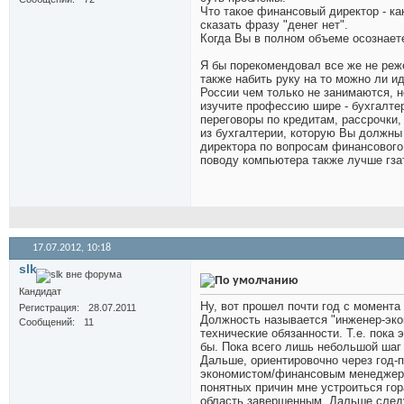
Что такое финансовый директор - ка
сказать фразу "денег нет".
Когда Вы в полном объеме осознает
Я бы порекомендовал все же не реже
также набить руку на то можно ли и
России чем только не занимаются, н
изучите профессию шире - бухгалте
переговоры по кредитам, рассрочки, 
из бухгалтерии, которую Вы должны 
директора по вопросам финансового
поводу компьютера также лучше гза
17.07.2012,
10:18
slk
Кандидат
Ну, вот прошел почти год с момент
Регистрация
28.07.2011
Должность называется "инженер-экон
Сообщений
11
технические обязанности. Т.е. пока 
бы. Пока всего лишь небольшой шаг в
Дальше, ориентировочно через год-
экономистом/финансовым менеджером
понятных причин мне устроиться гор
область завершенным. Дальше следу