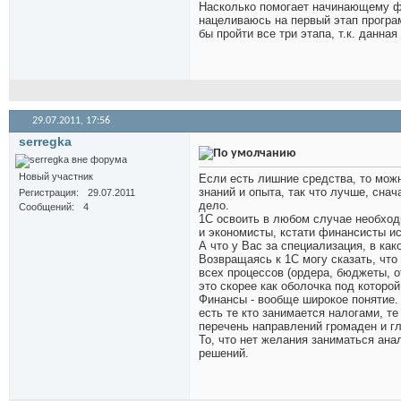
Насколько помогает начинающему ф
нацеливаюсь на первый этап програ
бы пройти все три этапа, т.к. данн
29.07.2011,
17:56
serregka
Новый участник
Если есть лишние средства, то мож
знаний и опыта, так что лучше, сна
Регистрация
29.07.2011
дело.
Сообщений
4
1С освоить в любом случае необход
и экономисты, кстати финансисты и
А что у Вас за специализация, в ка
Возвращаясь к 1С могу сказать, что
всех процессов (ордера, бюджеты, о
это скорее как оболочка под которо
Финансы - вообще широкое понятие. 
есть те кто занимается налогами, т
перечень направлений громаден и гл
То, что нет желания заниматься ана
решений.