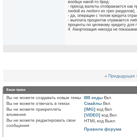
вообще какой-то бред:
- приход валюты отображается как 
любой из любого из трех разделов),
- да, операции с телом кредита отр
- выплата процентов отражается либ
проценты по целевому кредиту для 
4. Амортизация никогда не показыва
«
Предыдущая 
Ваши права
Вы
не можете
создавать новые темы
BB коды
Вкл.
Вы
не можете
отвечать в темах
Смайлы
Вкл.
Вы
не можете
прикреплять
[IMG]
код
Вкл.
вложения
[VIDEO]
код
Вкл.
Вы
не можете
редактировать свои
HTML код
Выкл.
сообщения
Правила форума