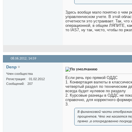
Здесь вообще мало понятно о чем р
управленческом учете. В этой област
отчетности это устраивает. Так, что
операционной, в общем ЛЯПИТЕ, как 
то IAS7, ну так, чисто, чтобы по ржат
08.06.2012,
14:59
Denp
Член сообщества
Если речь про прямой ОДДС
Регистрация
01.02.2012
1. Конвертация валюты в классичес
Сообщений
207
четвертый раздел по техническим дви
всегда будет нулевое по разделу
2. Курсовые разницы в ОДДС не пок
справочно, для корректного формир
3.
В финансовой части отобража
процентов. Что же касается пе
прямо ,а опосредованно посред