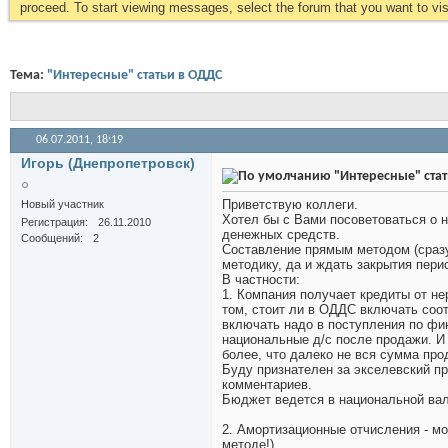
proceed. To start viewing messages, select the forum that you want to visi
Тема:
"Интересные" статьи в ОДДС
06.07.2011,
18:19
Игорь (Днепропетровск)
"Интересные" стат
Приветствую коллеги.
Новый участник
Хотел бы с Вами посоветоваться о
Регистрация
26.11.2010
денежных средств.
Сообщений
2
Составление прямым методом (сразу
методику, да и ждать закрытия пери
В частности:
1. Компания получает кредиты от не
том, стоит ли в ОДДС включать соот
включать надо в поступления по фин
национальные д/с после продажи. И 
более, что далеко не вся сумма про
Буду признателен за экселевский п
комментариев.
Бюджет ведется в национальной ва
2. Амортизационные отчисления - мо
методе!).