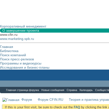
Корпоративный менеджмент
О завершении проекта
www.cfin.ru
www.marketing.spb.ru
Главная
Библиотека
Поиск компаний
Поиск пресс-релизов
Программы и видеокурсы
Исследования и бизнес-планы
Форум
Главная страница форума
Новые сообщения
Справка
Календарь
Сообщест
Форум
Форум CFIN.RU
Теория и практика упра
If this is your first visit, be sure to check out the
FAQ
by clicking the lin