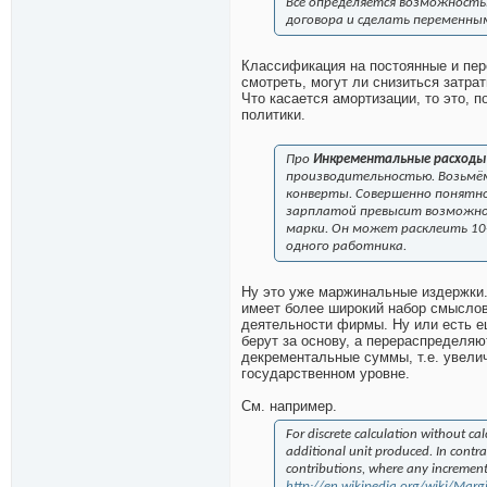
Всё определяется возможность
договора и сделать переменны
Классификация на постоянные и пер
смотреть, могут ли снизиться затра
Что касается амортизации, то это, 
политики.
Про
Инкрементальные расходы
производительностью. Возьмём 
конверты. Совершенно понятно
зарплатой превысит возможно
марки. Он может расклеить 10-
одного работника.
Ну это уже маржинальные издержки.
имеет более широкий набор смыслов.
деятельности фирмы. Ну или есть 
берут за основу, а перераспределя
декрементальные суммы, т.е. увели
государственном уровне.
См. например.
For discrete calculation without ca
additional unit produced. In contra
contributions, where any increment 
http://en.wikipedia.org/wiki/Marg