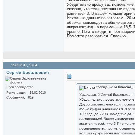
Убедительно прошу вас помочь мне 
сказано, что если постоянные изде
равняться 0. В вашем комментарии в
Исходные данные по затратам - 20 м
объема производства общие затраты 
инкремент.изд., а переменные 18,5.
уровне. Но это входит в противореч
Помогите разобраться. Спасибо.
16.01.2013,
13:04
Сергей Васильевич
Член сообщества
Сообщение от
financial_u
Регистрация
19.02.2010
Уважаемый Сергей Васильевич!
Сообщений
819
Убедительно прошу вас помочь
Друри сказано, что если пост
тоже будут равняться 0. В ва
1000 ед. до 1200. Исходные да
постоянные). После увеличени
комментарий, что 3,5 - это инк
постоянные затраты остаются 
Колина Друри (если постоянные