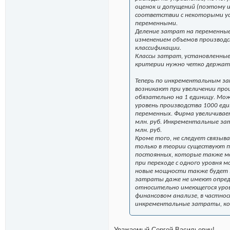
оценок и допущений (поэтому 
соответствии с некоторыми у
переменными.
Деление затрат на переменные
изменением объемов производс
классификации.
Классы затрат, установленные
критерии нужно четко держать 
Теперь по инкрементальным з
возникают при увеличении про
обязательно на 1 единицу. Мож
уровень производства 1000 еди
переменных. Фирма увеличивае
млн. руб. Инкрементальные за
млн. руб.
Кроме того, не следует связы
только в теории существуют п
постоянных, которые также мо
при переходе с одного уровня 
новые мощности также будет 
затраты даже не имеют опред
относительно имеющегося уров
финансовом анализе, в частнос
инкрементальные затраты, ко
Уважаемый Сергей Васильевич!