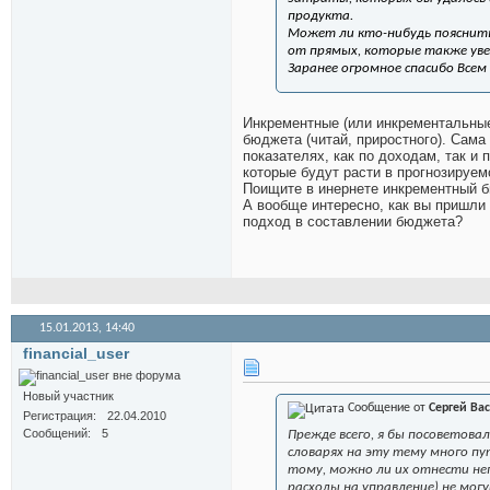
продукта.
Может ли кто-нибудь пояснить
от прямых, которые также уве
Заранее огромное спасибо Все
Инкрементные (или инкрементальные)
бюджета (читай, приростного). Сам
показателях, как по доходам, так и
которые будут расти в прогнозируем
Поищите в инернете инкрементный 
А вообще интересно, как вы пришли
подход в составлении бюджета?
15.01.2013,
14:40
financial_user
Новый участник
Сообщение от
Сергей Ва
Регистрация
22.04.2010
Сообщений
5
Прежде всего, я бы посоветова
словарях на эту тему много пу
тому, можно ли их отнести не
расходы на управление) не мог