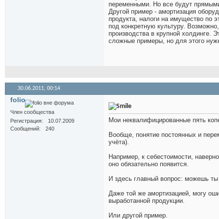
переменными. Но все будут прямым
Другой пример - амортизация оборуд
продукта, налоги на имущество по 
под конкретную культуру. Возможно
производства в крупной холдинге. Э
сложные примеры, но для этого нужн
30.06.2011,
00:14
folio
Член сообщества
Мои неквалифицированные пять коп
Регистрация
10.07.2009
Сообщений
240
Вообще, понятие постоянных и перем
учёта).
Например, к себестоимости, наверно,
оно обязательно появится.
И здесь главный вопрос: можешь ты 
Даже той же амортизацией, могу оши
выработанной продукции.
Или другой пример.