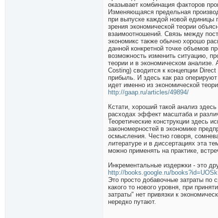
оказывает комбинация факторов про
Изменяющаяся предельная произво
при выпуске каждой новой единицы п
зрения экономической теории объяс
взаимоотношений. Связь между пос
экономикс также обычно хорошо рас
данной конкретной точке объемов пр
возможность изменить ситуацию, про
теории и в экономическом анализе. А
Costing) сводится к концепции Direc
прибыль. И здесь как раз оперирую
идет именно из экономической теори
http://gaap.ru/articles/49894/
Кстати, хороший такой анализ здесь
расходах эффект масштаба и различ
Теоретические конструкции здесь и
закономерностей в экономике предп
осмысления. Честно говоря, сомнева
литературе и в диссертациях эта т
можно применять на практике, встре
Инкрементальные издержки - это дру
http://books.google.ru/books?id=UOSk
Это просто добавочные затраты по 
какого то нового уровня, при принят
затраты" нет привязки к экономичес
нередко путают.