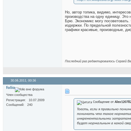
Но, автор топика, видимо, интерес
производства на одну единицу. Это 
Брю. Экономикс могу посоветовать.
издержки. По предельной полезности
графики красивые, производные, ди
Последний раз редактировалось Сергей Ва
30.06.2011,
00:36
folio
Член сообщества
Регистрация
10.07.2009
Сообщение от
Alex12078
Сообщений
240
Тоесть, если я правильно пон
понимать что такое норматив 
инкрементальными затратами. 
будет нормальным а какой св