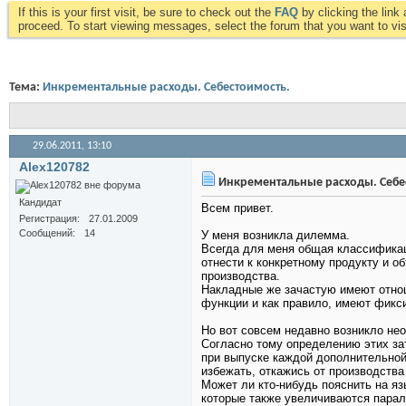
If this is your first visit, be sure to check out the
FAQ
by clicking the lin
proceed. To start viewing messages, select the forum that you want to visi
Тема:
Инкрементальные расходы. Себестоимость.
29.06.2011,
13:10
Alex120782
Инкрементальные расходы. Себе
Кандидат
Всем привет.
Регистрация
27.01.2009
Сообщений
14
У меня возникла дилемма.
Всегда для меня общая классификац
отнести к конкретному продукту и 
производства.
Накладные же зачастую имеют отно
функции и как правило, имеют фикси
Но вот совсем недавно возникло не
Согласно тому определению этих зат
при выпуске каждой дополнительной
избежать, откажись от производства
Может ли кто-нибудь пояснить на я
которые также увеличиваются парал