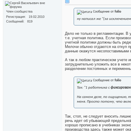
Член сообщества
Сообщение от
folio
Регистрация
19.02.2010
ну написал же "(за исключение
Сообщений
819
Дело не только в регламентации. В
т.е. учетная политика. Если произво
учетной политики должны быть редк
Мелочи обычно отдаются на откуп п
данные окажутся несопоставимыми 
А так в любом практическом учете и
затруднительно уложить все в некот
разделении постоянных и переменных
Сообщение от
folio
Так: "1 работника с
фиксирован
На самом деле, по ощущению, т
меня. Просто потому, что вкл
Так, стоп, не следует вносить лишн
речь идет об убывающей предельной
хорошо прописано в учебниках эконо
производства здесь также может ок