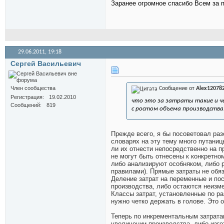
Заранее огромное спасибо Всем за 
29.06.2011,
19:18
Сергей Васильевич
Член сообщества
Сообщение от
Alex12078
Регистрация
19.02.2010
что это за затраты такие и ч
Сообщений
819
с ростом объема производства
Прежде всего, я бы посоветовал ра
словарях на эту тему много путаниц
ли их отнести непосредственно на п
не могут быть отнесены к конкретно
либо анализируют особняком, либо 
правилами). Прямые затраты не обя
Деление затрат на переменные и по
производства, либо остаются неизм
Классы затрат, установленные по р
нужно четко держать в голове. Это 
Теперь по инкрементальным затратам
увеличении производства, либо изго