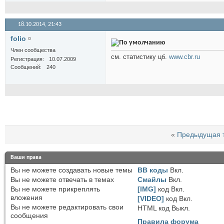
18.10.2014,
21:43
folio
Член сообщества
см. статистику цб.
www.cbr.ru
Регистрация
10.07.2009
Сообщений
240
«
Предыдущая 
Ваши права
Вы
не можете
создавать новые темы
BB коды
Вкл.
Вы
не можете
отвечать в темах
Смайлы
Вкл.
Вы
не можете
прикреплять
[IMG]
код
Вкл.
вложения
[VIDEO]
код
Вкл.
Вы
не можете
редактировать свои
HTML код
Выкл.
сообщения
Правила форума