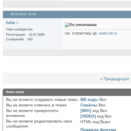
18.10.2014,
21:43
folio
Член сообщества
см. статистику цб.
www.cbr.ru
Регистрация
10.07.2009
Сообщений
240
«
Предыдущая 
Ваши права
Вы
не можете
создавать новые темы
BB коды
Вкл.
Вы
не можете
отвечать в темах
Смайлы
Вкл.
Вы
не можете
прикреплять
[IMG]
код
Вкл.
вложения
[VIDEO]
код
Вкл.
Вы
не можете
редактировать свои
HTML код
Выкл.
сообщения
Правила форума