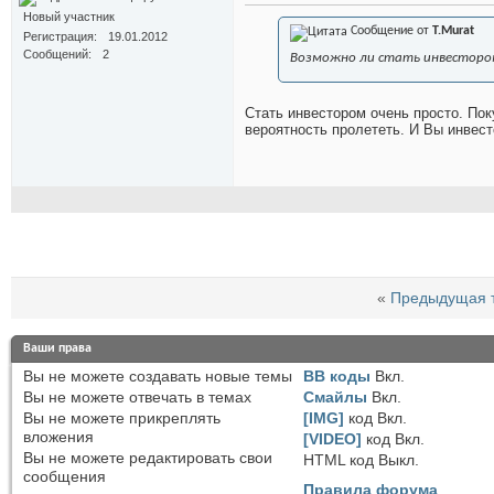
Новый участник
Сообщение от
T.Murat
Регистрация
19.01.2012
Сообщений
2
Возможно ли стать инвесторо
Стать инвестором очень просто. По
вероятность пролететь. И Вы инвест
«
Предыдущая 
Ваши права
Вы
не можете
создавать новые темы
BB коды
Вкл.
Вы
не можете
отвечать в темах
Смайлы
Вкл.
Вы
не можете
прикреплять
[IMG]
код
Вкл.
вложения
[VIDEO]
код
Вкл.
Вы
не можете
редактировать свои
HTML код
Выкл.
сообщения
Правила форума