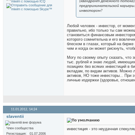
(квандрант денежного потока)
предпринимательской карьеры.
инвестором?
Любой человек - инвестор, от момен
правильно, ибо только ты сам може
становиться финансовым инвестором
которого сомнительна и его вовлече
блеском в глазах, который на бирже 
чем и когда он может рискнуть, что
Могу по своему опыту сказать, что 
тыс. рублей и знаю людей, имеющих
позициях без всяких инвестиций в б
вкладам, по видам активов. Можно 
активов, НО тоже инвесторы... При э
личные издержки (здоровье, отношен
11.01.2012,
14:24
slaventii
Член сообщества
инвестиция - это неудачная спекуляция
Регистрация
01.07.2006