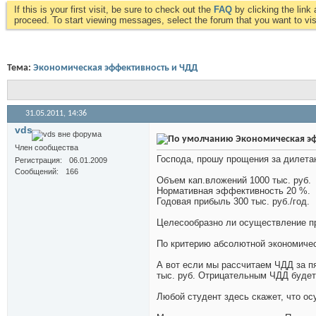
If this is your first visit, be sure to check out the
FAQ
by clicking the lin
proceed. To start viewing messages, select the forum that you want to visi
Тема:
Экономическая эффективность и ЧДД
31.05.2011,
14:36
vds
Экономическая эф
Член сообщества
Господа, прошу прощения за дилетан
Регистрация
06.01.2009
Сообщений
166
Объем кап.вложений 1000 тыс. руб.
Нормативная эффективность 20 %.
Годовая прибыль 300 тыс. руб./год.
Целесообразно ли осуществление п
По критерию абсолютной экономичес
А вот если мы рассчитаем ЧДД за пя
тыс. руб. Отрицательным ЧДД будет 
Любой студент здесь скажет, что ос