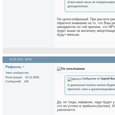
И все-таки язык не поворачив
доходностью.
Он целесообразный. При расчете ре
обратите внимание на то, что Ваш р
некорректен по той причине, что NP
будет выше на величину амортизации
будут меньше.
31.05.2011,
18:44
Рафаэль
Член сообщества
Регистрация
20.12.2009
Сообщение от
Сергей Ва
Сообщений
109
А денежный поток поток будет
простой, так и дисконтирован
Да, но тогда, наверное, надо будет
это не учтено в прибыли-убытках). И
увеличатся.